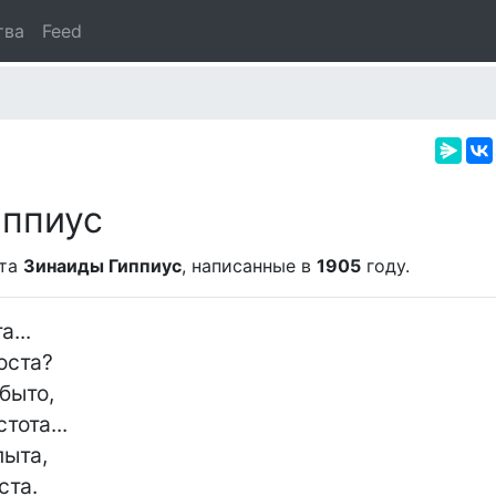
тва
Feed
иппиус
эта
Зинаиды Гиппиус
, написанные в
1905
году.
..

оста?

быто,

ота...

ыта,

та.
