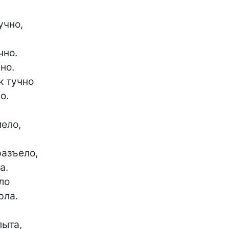
чно,

но.

о.

к тучно

.

ело,

азъело,

.

о

ла.

ыта,
