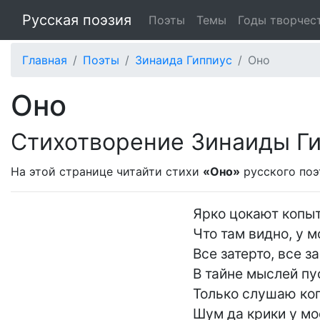
Русская поэзия
Поэты
Темы
Годы творчес
Главная
Поэты
Зинаида Гиппиус
Оно
Оно
Стихотворение Зинаиды Г
На этой странице читайти стихи
«Оно»
русского по
Ярко цокают копыта.
Что там видно, у м
Все затерто, все за
В тайне мыслей пуст
Только слушаю коп
Шум да крики у мос