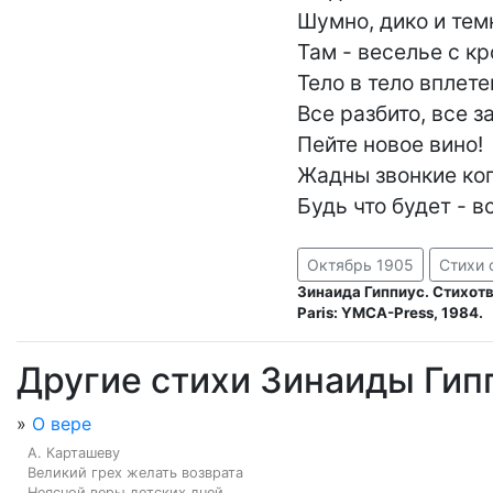
Шумно, дико и темн
Там - веселье с кр
Тело в тело вплетено
Все разбито, все за
Пейте новое вино!

Жадны звонкие коп
Будь что будет - в
Октябрь 1905
Стихи 
Зинаида Гиппиус. Стихот
Paris: YMCA-Press, 1984.
Другие стихи Зинаиды Гип
»
О вере
А. Карташеву

Великий грех желать возврата

Неясной веры детских дней.
