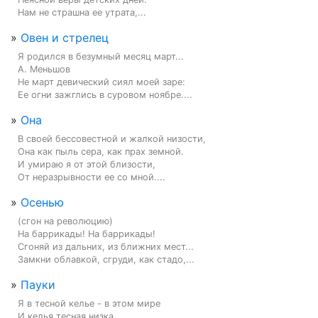
Нам не страшна ее утрата,...
»
Овен и стрелец
Я родился в безумный месяц март...

А. Меньшов

Не март девический сиял моей заре:

Ее огни зажглись в суровом ноябре....
»
Она
В своей бессовестной и жалкой низости,

Она как пыль сера, как прах земной.

И умираю я от этой близости,

От неразрывности ее со мной....
»
Осенью
(сгон на революцию)

На баррикады! На баррикады!

Сгоняй из дальних, из ближних мест...

Замкни облавкой, сгруди, как стадо,...
»
Пауки
Я в тесной келье - в этом мире

И келья тесная низка.
