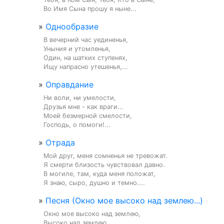
Во Имя Сына прошу я ныне...
»
Однообразие
В вечерний час уединенья,

Уныния и утомленья,

Один, на шатких ступенях,

Ищу напрасно утешенья,...
»
Оправдание
Ни воли, ни умелости,

Друзья мне - как враги...

Моей безмерной смелости,

Господь, о помоги!...
»
Отрада
Мой друг, меня сомненья не тревожат.

Я смерти близость чувствовал давно.

В могиле, там, куда меня положат,

Я знаю, сыро, душно и темно....
»
Песня (Окно мое высоко над землею...)
Окно мое высоко над землею,

Высоко над землею.
