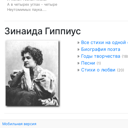
А в четырех углах - четыре

Неутомимых паука....
Зинаида Гиппиус
»
Все стихи на одной
»
Биография поэта
»
Годы творчества
(18
»
Песни
(1)
»
Стихи о любви
(20)
Мобильная версия