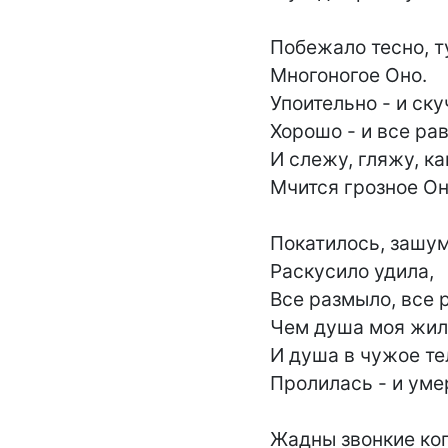
Побежало тесно, ту
Многоногое Оно.

Упоительно - и скуч
Хорошо - и все равн
И слежу, гляжу, ка
Мчится грозное Оно
Покатилось, зашум
Раскусило удила,

Все размыло, все р
Чем душа моя жила
И душа в чужое тел
Пролилась - и умер
Жадны звонкие коп