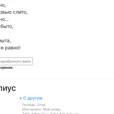
о,

овью слито,

...

быто,

ыта,

се равно!
серебряного века
ворения.
пиус
»
О другом
Господь. Отец.

Мое начало. Мой конец.

Тебя, в Ком Сын, Тебя, Кто в Сыне,
