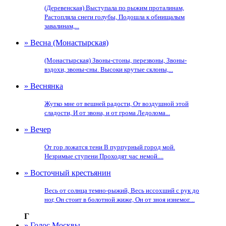
(Деревенская) Выступала по рыжим проталинам,
Растопляла снеги голубы, Подошла к обнищалым
завалинам,...
» Весна (Монастырская)
(Монастырская) Звоны-стоны, перезвоны, Звоны-
вздохи, звоны-сны. Высоки крутые склоны,...
» Веснянка
Жутко мне от вешней радости, От воздушной этой
сладости, И от звона, и от грома Ледолома...
» Вечер
От гор ложатся тени В пурпурный город мой.
Незримые ступени Проходят час немой....
» Восточный крестьянин
Весь от солнца темно-рыжий, Весь иссохший с рук до
ног, Он стоит в болотной жиже, Он от зноя изнемог....
Г
» Голос Москвы