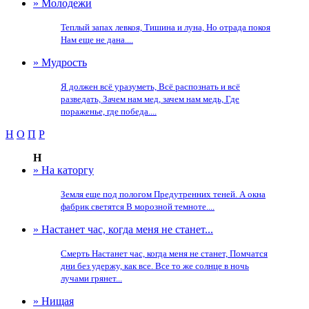
» Молодежи
Теплый запах левкоя, Тишина и луна, Но отрада покоя
Нам еще не дана....
» Мудрость
Я должен всё уразуметь, Всё распознать и всё
разведать, Зачем нам мед, зачем нам медь, Где
пораженье, где победа....
Н
О
П
Р
Н
» На каторгу
Земля еще под пологом Предутренних теней. А окна
фабрик светятся В морозной темноте....
» Настанет час, когда меня не станет...
Смерть Настанет час, когда меня не станет, Помчатся
дни без удержу, как все. Все то же солнце в ночь
лучами грянет...
» Нищая