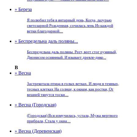
» Береза
Я полюбил тебя в янтарный день, Когда, лазурью
светозарной Рожденная, сочилась лень Из каждой
ветки благодарной....
» Беспредельна даль поляны...
Беспредельна даль поляны. Реет, веет стог румяный,
Дионисом осиянный. И взывает древле-дико...
В
» Весна
Застрекотала птица в голых ветках. И люди в темных,
тесных клетках На солнце, к окнам, как ростки, От
вешней тянутся тоски....
» Весна (Городская)
(Городская) Вся измучилась, устала, Мужа мертвого
прибрала, Стала у окна....
» Весна (Деревенская)