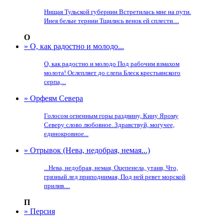
Нищая Тульской губернии Встретилась мне на пути.
Инея белые тернии Тщились венок ей сплести....
О
» О, как радостно и молодо...
О, как радостно и молодо Под рабочим взмахом
молота! Ослепляет до слепа Блеск крестьянского
серпа,...
» Орфеям Севера
Голосом огненным горы раздвину, Кину Ярому
Северу слово любовное. Здравствуй, могучее,
единокровное...
» Отрывок (Нева, недобрая, немая...)
...Нева, недобрая, немая, Оцепенела, утаив, Что,
грязный лед приподнимая, Под ней ревет морской
прилив....
П
» Персия