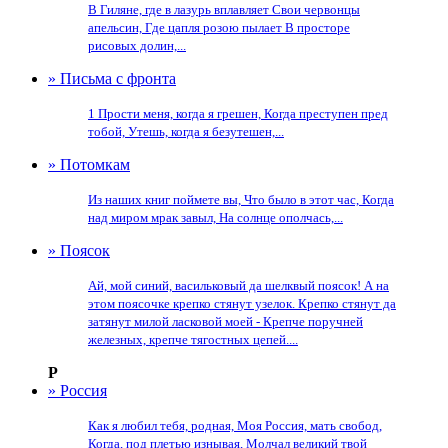
В Гиляне, где в лазурь вплавляет Свои червонцы
апельсин, Где цапля розою пылает В просторе
рисовых долин,...
» Письма с фронта
1 Прости меня, когда я грешен, Когда преступен пред
тобой, Утешь, когда я безутешен,...
» Потомкам
Из наших книг поймете вы, Что было в этот час, Когда
над миром мрак завыл, На солнце ополчась,...
» Поясок
Ай, мой синий, васильковый да шелквый поясок! А на
этом поясочке крепко стянут узелок. Крепко стянут да
затянут милой ласковой моей - Крепче поручней
железных, крепче тягостных цепей....
Р
» Россия
Как я любил тебя, родная, Моя Россия, мать свобод,
Когда, под плетью изнывая, Молчал великий твой