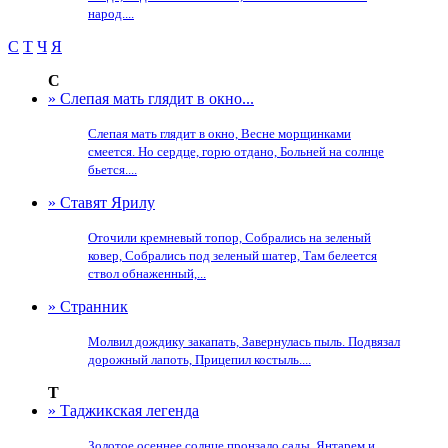
народ....
С
Т
Ч
Я
С
» Слепая мать глядит в окно...
Слепая мать глядит в окно, Весне морщинками
смеется. Но сердце, горю отдано, Больней на солнце
бьется....
» Ставят Ярилу
Оточили кремневый топор, Собрались на зеленый
ковер, Собрались под зеленый шатер, Там белеется
ствол обнаженный,...
» Странник
Молвил дождику закапать, Завернулась пыль. Подвязал
дорожный лапоть, Прицепил костыль....
Т
» Таджикская легенда
Золотое осеннее солнце пронзало сады, Янтарем и