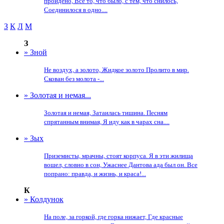
пройдено, Все то, что было, с тем, что снилось,
Соединилося в одно....
З
К
Л
М
З
» Зной
Не воздух, а золото, Жидкое золото Пролито в мир.
Скован без молота -...
» Золотая и немая...
Золотая и немая, Затаилась тишина. Песням
спрятанным внимая, Я иду как в чарах сна....
» Зых
Приземисты, мрачны, стоят корпуса. Я в эти жилища
вошел, словно в сон, Ужаснее Дантова ада был он. Все
попрано: правда, и жизнь, и краса!...
К
» Колдунок
На поле, за горкой, где горка нижает, Где красные