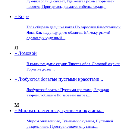
луковки солнце сажает, Где желтая рожь спорыньей
поросла, Пригнулась, дымится избенка седая,...
» Кофе
Тебя сбирала девушка нагая По зарослям благоуханной
Явы. Как ящерицу, дико обжигая, Ей кожу рыжей
сделал луч кудрявый....
Л
» Ломовой
В пыльном дыме скрип: Тянется обоз. Ломовой охрип:
Горла не довез....
» Любуются богатые пустыми красотами...
Любуются богатые Пустыми крастами, Блуждая
взором любящим По заревам затрат....
М
» Миром оплетенные, туманами окутаны...
Миром оплетенные, Туманами окутаны, Пустыней
разделенные, Пространствами опутаны,...