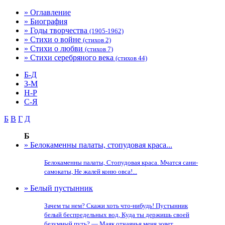
» Оглавление
» Биография
» Годы творчества
(1905-1962)
» Стихи о войне
(стихов 2)
» Стихи о любви
(стихов 7)
» Стихи серебряного века
(стихов 44)
Б-Д
З-М
Н-Р
С-Я
Б
В
Г
Д
Б
» Белокаменны палаты, стопудовая краса...
Белокаменны палаты, Стопудовая краса. Мчатся сани-
самокаты, Не жалей коню овса!...
» Белый пустынник
Зачем ты нем? Скажи хоть что-нибудь! Пустынник
белый беспредельных вод, Куда ты держишь своей
безумный путь? — Маяк отчаянья меня зовет....