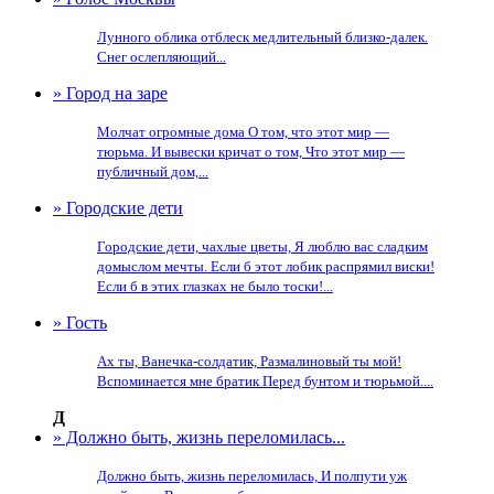
Лунного облика отблеск медлительный близко-далек.
Снег ослепляющий...
» Город на заре
Молчат огромные дома О том, что этот мир —
тюрьма. И вывески кричат о том, Что этот мир —
публичный дом,...
» Городские дети
Городские дети, чахлые цветы, Я люблю вас сладким
домыслом мечты. Если б этот лобик распрямил виски!
Если б в этих глазках не было тоски!...
» Гость
Ах ты, Ванечка-солдатик, Размалиновый ты мой!
Вспоминается мне братик Перед бунтом и тюрьмой....
Д
» Должно быть, жизнь переломилась...
Должно быть, жизнь переломилась, И полпути уж