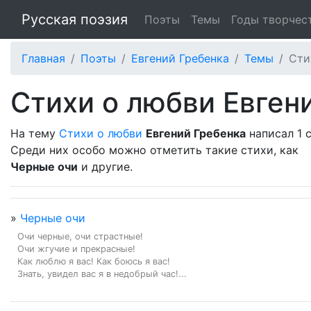
Русская поэзия
Поэты
Темы
Годы творчес
Главная
Поэты
Евгений Гребенка
Темы
Сти
Стихи о любви Евген
На тему
Стихи о любви
Евгений Гребенка
написал 1 
Среди них особо можно отметить такие стихи, как
Черные очи
и другие.
»
Черные очи
Очи черные, очи страстные!

Очи жгучие и прекрасные!

Как люблю я вас! Как боюсь я вас!

Знать, увидел вас я в недобрый час!...