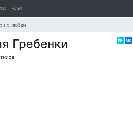
тва
Feed
хи о любви
ия Гребенки
стихов.