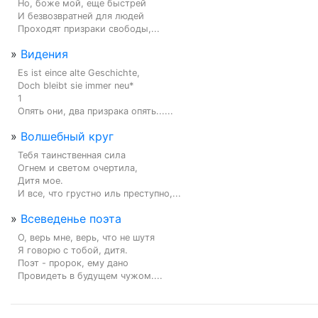
Но, боже мой, еще быстрей

И безвозвратней для людей

Проходят призраки свободы,...
»
Видения
Es ist eince alte Geschichte,

Doch bleibt sie immer neu*

1

Опять они, два призрака опять......
»
Волшебный круг
Тебя таинственная сила

Огнем и светом очертила,

Дитя мое.

И все, что грустно иль преступно,...
»
Всеведенье поэта
О, верь мне, верь, что не шутя

Я говорю с тобой, дитя.

Поэт - пророк, ему дано

Провидеть в будущем чужом....