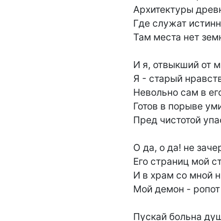
Архитектуры древн
Где служат истинно
Там места нет зем
И я, отвыкший от м
Я - старый нравств
Невольно сам в его
Готов в порыве уми
Пред чистотой упас
О да, о да! не заче
Его страниц мой с
И в храм со мной н
Мой демон - ропот
Пускай больна душ