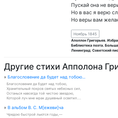
Пускай она не верит
Но в вас я верю сл
Но веры вам жела
Ноябрь 1845
Аполлон Григорьев. Избр
Библиотека поэта. Больша
Ленинград: Советский пис
Другие стихи Апполона Гр
»
Благословение да будет над тобою...
Благословение да будет над тобою,

Хранительный покров святых небесных сил,

Останься навсегда той чистою звездою,

Которой луч мне мрак душевный осветил....
»
В альбом В. С. М[ежеви]ча
Чредою быстрой льются годы,—
