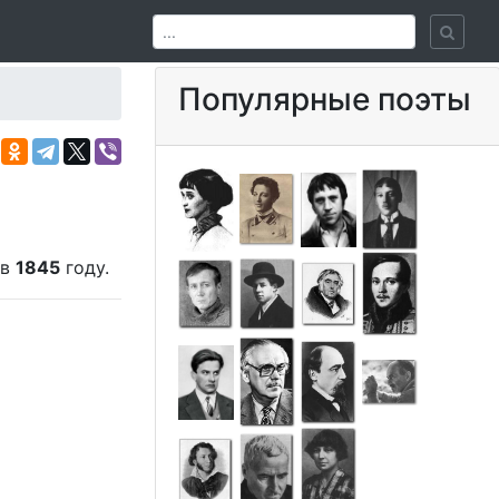
Популярные поэты
 в
1845
году.