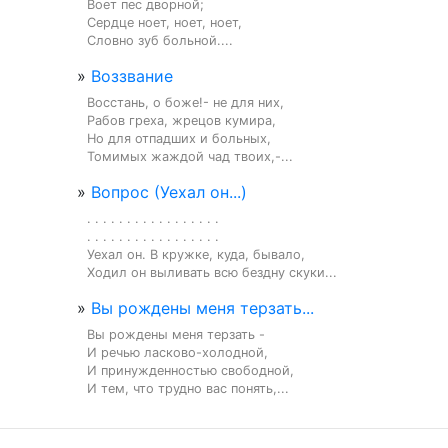
Воет пес дворной;

Сердце ноет, ноет, ноет,

Словно зуб больной....
»
Воззвание
Восстань, о боже!- не для них,

Рабов греха, жрецов кумира,

Но для отпадших и больных,

Томимых жаждой чад твоих,-...
»
Вопрос (Уехал он...)
. . . . . . . . . . . . . . . . .

. . . . . . . . . . . . . . . . .

Уехал он. В кружке, куда, бывало,

Ходил он выливать всю бездну скуки...
»
Вы рождены меня терзать...
Вы рождены меня терзать -

И речью ласково-холодной,

И принужденностью свободной,

И тем, что трудно вас понять,...