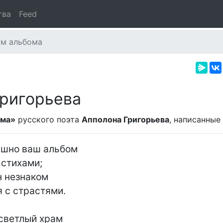
тва
Feed
ам альбома
Григорьева
ома»
русского поэта
Апполона Григорьева
, написанные
шно ваш альбом

стихами;

 незнаком

 с страстями.

 светлый храм
