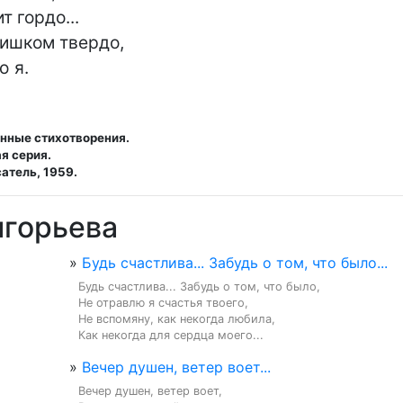
 гордо...

ишком твердо,

ю я.
анные стихотворения.
я серия.
атель, 1959.
игорьева
»
Будь счастлива... Забудь о том, что было...
Будь счастлива... Забудь о том, что было,

Не отравлю я счастья твоего,

Не вспомяну, как некогда любила,

Как некогда для сердца моего...
»
Вечер душен, ветер воет...
Вечер душен, ветер воет,
