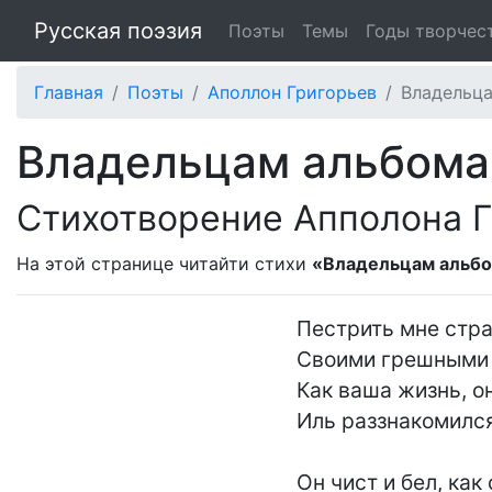
Русская поэзия
Поэты
Темы
Годы творчес
Главная
Поэты
Аполлон Григорьев
Владельц
Владельцам альбома
Стихотворение Апполона 
На этой странице читайти стихи
«Владельцам альб
Пестрить мне стра
Своими грешными 
Как ваша жизнь, он
Иль раззнакомился
Он чист и бел, как