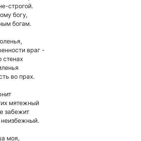
е-строгой.

му богу,

ным богам.

оленья,

енности враг -

 стенах

ленья

ть во прах.

рнит

тих мятежный

е забежит

 неизбежный.

а моя,
