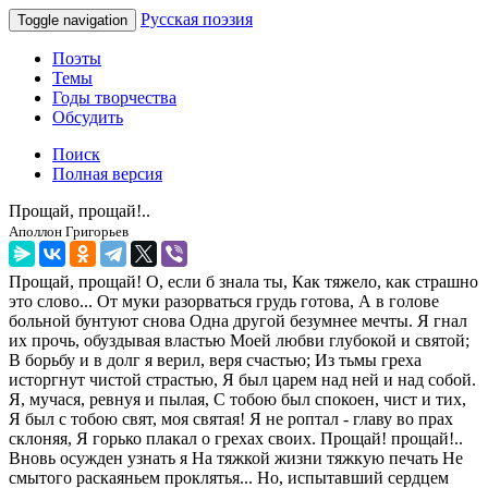
Русская поэзия
Toggle navigation
Поэты
Темы
Годы творчества
Обсудить
Поиск
Полная версия
Прощай, прощай!..
Аполлон Григорьев
Прощай, прощай! О, если б знала ты, Как тяжело, как страшно
это слово... От муки разорваться грудь готова, А в голове
больной бунтуют снова Одна другой безумнее мечты. Я гнал
их прочь, обуздывая властью Моей любви глубокой и святой;
В борьбу и в долг я верил, веря счастью; Из тьмы греха
исторгнут чистой страстью, Я был царем над ней и над собой.
Я, мучася, ревнуя и пылая, С тобою был спокоен, чист и тих,
Я был с тобою свят, моя святая! Я не роптал - главу во прах
склоняя, Я горько плакал о грехах своих. Прощай! прощай!..
Вновь осужден узнать я На тяжкой жизни тяжкую печать Не
смытого раскаяньем проклятья... Но, испытавший сердцем