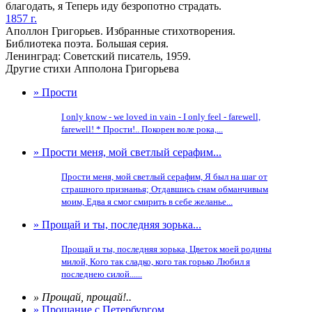
благодать, я Теперь иду безропотно страдать.
1857 г.
Аполлон Григорьев. Избранные стихотворения.
Библиотека поэта. Большая серия.
Ленинград: Советский писатель, 1959.
Другие стихи Апполона Григорьева
» Прости
I only know - we loved in vain - I only feel - farewell,
farewell! * Прости!.. Покорен воле рока,...
» Прости меня, мой светлый серафим...
Прости меня, мой светлый серафим, Я был на шаг от
страшного признанья; Отдавшись снам обманчивым
моим, Едва я смог смирить в себе желанье...
» Прощай и ты, последняя зорька...
Прощай и ты, последняя зорька, Цветок моей родины
милой, Кого так сладко, кого так горько Любил я
последнею силой......
» Прощай, прощай!..
» Прощание с Петербургом