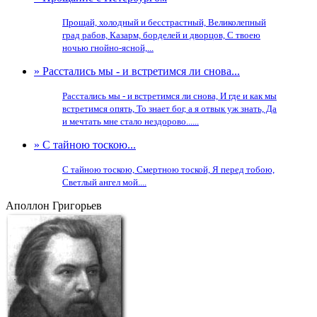
Прощай, холодный и бесстрастный, Великолепный
град рабов, Казарм, борделей и дворцов, С твоею
ночью гнойно-ясной,...
» Расстались мы - и встретимся ли снова...
Расстались мы - и встретимся ли снова, И где и как мы
встретимся опять, То знает бог, а я отвык уж знать, Да
и мечтать мне стало нездорово......
» С тайною тоскою...
С тайною тоскою, Смертною тоской, Я перед тобою,
Светлый ангел мой....
Аполлон Григорьев