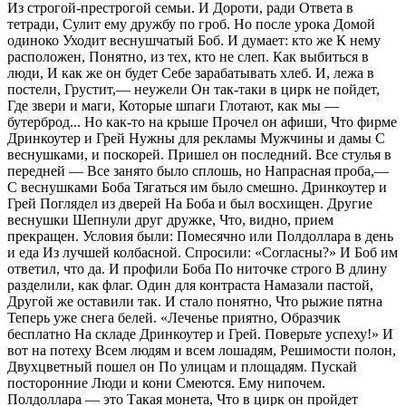
Из строгой-престрогой семьи. И Дороти, ради Ответа в
тетради, Сулит ему дружбу по гроб. Но после урока Домой
одиноко Уходит веснушчатый Боб. И думает: кто же К нему
расположен, Понятно, из тех, кто не слеп. Как выбиться в
люди, И как же он будет Себе зарабатывать хлеб. И, лежа в
постели, Грустит,— неужели Он так-таки в цирк не пойдет,
Где звери и маги, Которые шпаги Глотают, как мы —
бутерброд... Но как-то на крыше Прочел он афиши, Что фирме
Дринкоутер и Грей Нужны для рекламы Мужчины и дамы С
веснушками, и поскорей. Пришел он последний. Все стулья в
передней — Все занято было сплошь, но Напрасная проба,—
С веснушками Боба Тягаться им было смешно. Дринкоутер и
Грей Поглядел из дверей На Боба и был восхищен. Другие
веснушки Шепнули друг дружке, Что, видно, прием
прекращен. Условия были: Помесячно или Полдоллара в день
и еда Из лучшей колбасной. Спросили: «Согласны?» И Боб им
ответил, что да. И профили Боба По ниточке строго В длину
разделили, как флаг. Один для контраста Намазали пастой,
Другой же оставили так. И стало понятно, Что рыжие пятна
Теперь уже снега белей. «Леченье приятно, Образчик
бесплатно На складе Дринкоутер и Грей. Поверьте успеху!» И
вот на потеху Всем людям и всем лошадям, Решимости полон,
Двухцветный пошел он По улицам и площадям. Пускай
посторонние Люди и кони Смеются. Ему нипочем.
Полдоллара — это Такая монета, Что в цирк он пройдет