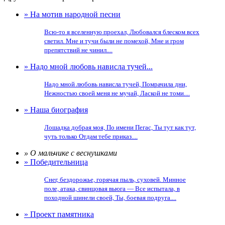
» На мотив народной песни
Всю-то я вселенную проехал, Любовался блеском всех
светил. Мне и тучи были не помехой, Мне и гром
препятствий не чинил....
» Надо мной любовь нависла тучей...
Надо мной любовь нависла тучей, Помрачила дни,
Нежностью своей меня не мучай, Лаской не томи....
» Наша биография
Лошадка добрая моя, По имени Пегас, Ты тут как тут,
чуть только Отдам тебе приказ....
» О мальчике с веснушками
» Победительница
Снег, бездорожье, горячая пыль, суховей. Минное
поле, атака, свинцовая вьюга — Все испытала, в
походной шинели своей, Ты, боевая подруга....
» Проект памятника