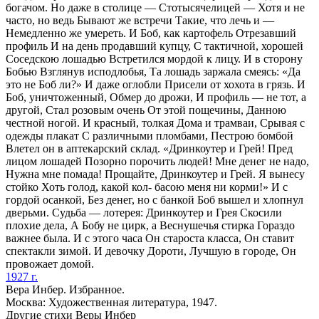
богачом. Но даже в столице — Стотысячелицей — Хотя и не
часто, но ведь Бывают же встречи Такие, что лечь и —
Немедленно же умереть. И Боб, как картофель Отрезавший
профиль И на день продавший купцу, С тактичной, хорошей
Соседскою лошадью Встретился мордой к лицу. И в сторону
Бобью Взглянув исподлобья, Та лошадь заржала смеясь: «Да
это не Боб ли?» И даже оглобли Присели от хохота в грязь. И
Боб, уничтоженный, Обмер до дрожи, И профиль — не тот, а
другой, Стал розовым очень От этой пощечины, Данною
честной ногой. И красный, толкая Дома и трамваи, Срывая с
одежды плакат С различными пломбами, Пестрою бомбой
Влетел он в аптекарский склад. «Дринкоутер и Грей! Пред
лицом лошадей Позорно порочить людей! Мне денег не надо,
Нужна мне помада! Прощайте, Дринкоутер и Грей. Я вынесу
стойко Хоть голод, какой кол- басою меня ни корми!» И с
гордой осанкой, Без денег, но с банкой Боб вышел и хлопнул
дверьми. Судьба — лотерея: Дринкоутер и Грея Скосили
плохие дела, А Бобу не цирк, а Веснушечья стирка Гораздо
важнее была. И с этого часа Он староста класса, Он ставит
спектакли зимой. И девочку Дороти, Лучшую в городе, Он
провожает домой.
1927 г.
Вера Инбер. Избранное.
Москва: Художественная литература, 1947.
Другие стихи Веры Инбер