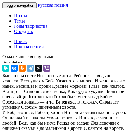
Русская поэзия
Toggle navigation
Поэты
Темы
Годы творчества
Обсудить
Поиск
Полная версия
О мальчике с веснушками
Вера Инбер
Бывают на свете Несчастные дети. Ребенок — ведь он
человек. Веснушек у Боба Ужасно как много, И ясно, что это
навек. Ресницы и брови Краснее моркови, Глаза, как желток.
А лицо — Сплошная веснушка, Как будто кукушка Большое
снесла яйцо. Кто зло, кто без злобы Смеется над Бобом.
Соседская лошадь — и та, Впрягаясь в тележку, Скрывает
усмешку Особым движеньем хвоста.
И Боб, это зная, Робеет, хотя и Ни в чем остальных не глупей.
Он первый из школы Усвоил глаголы И нрав десятичных
дробей. Ведь как бы иначе Решал он задачи Для девочки с
ближней скамьи Для маленькой Д
о
роти С бантом на вороте,