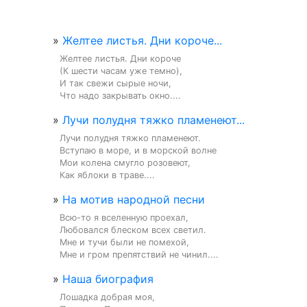
»
Желтее листья. Дни короче...
Желтее листья. Дни короче

(К шести часам уже темно),

И так свежи сырые ночи,

Что надо закрывать окно....
»
Лучи полудня тяжко пламенеют...
Лучи полудня тяжко пламенеют.

Вступаю в море, и в морской волне

Мои колена смугло розовеют,

Как яблоки в траве....
»
На мотив народной песни
Всю-то я вселенную проехал,

Любовался блеском всех светил.

Мне и тучи были не помехой,

Мне и гром препятствий не чинил....
»
Наша биография
Лошадка добрая моя,
