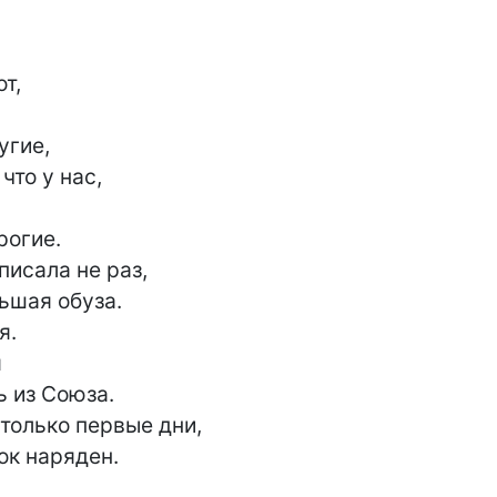
т,

гие,

что у нас,

огие.

писала не раз,

ьшая обуза.

.



 из Союза.

только первые дни,

к наряден.
