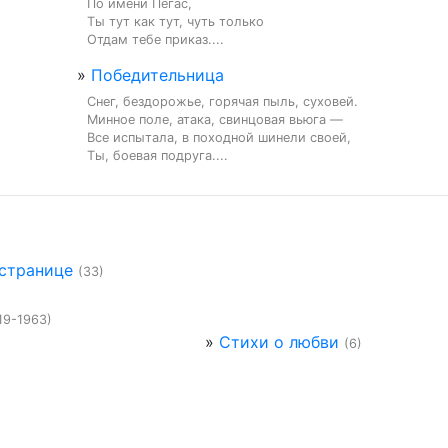
По имени Пегас,

Ты тут как тут, чуть только

Отдам тебе приказ....
»
Победительница
Снег, бездорожье, горячая пыль, суховей.

Минное поле, атака, свинцовая вьюга —

Все испытала, в походной шинели своей,

Ты, боевая подруга....
 странице
(33)
19-1963)
»
Стихи о любви
(6)