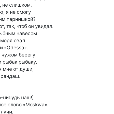
 не слишком.

, я не смогу

им парнишкой?

, так, чтоб он увидал.

ыбным навесом

моря овал

и «Odessa».

а чужом берегу

 рыбак рыбаку.

 мне от души,

арандаш.

-нибудь наш!)

ое слово «Moskwa».

лучи.
