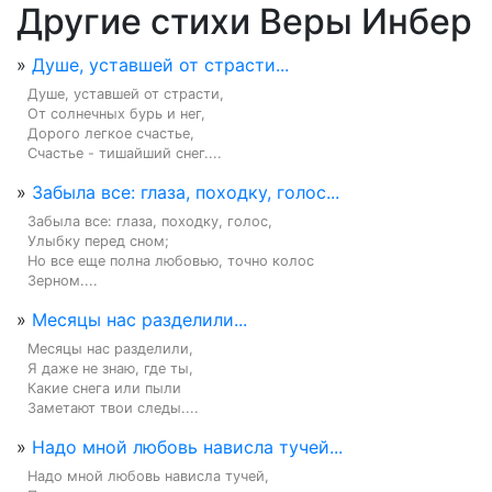
Другие стихи Веры Инбер
»
Душе, уставшей от страсти...
Душе, уставшей от страсти,

От солнечных бурь и нег,

Дорого легкое счастье,

Счастье - тишайший снег....
»
Забыла все: глаза, походку, голос...
Забыла все: глаза, походку, голос,

Улыбку перед сном;

Но все еще полна любовью, точно колос

Зерном....
»
Месяцы нас разделили...
Месяцы нас разделили,

Я даже не знаю, где ты,

Какие снега или пыли

Заметают твои следы....
»
Надо мной любовь нависла тучей...
Надо мной любовь нависла тучей,
