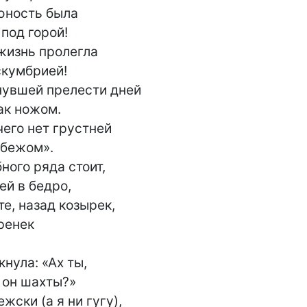
юность была

под горой!

жизнь пролегла

кумбрией!

нувшей прелести дней

к ножом.

его нет грустней

бежом».

ного ряда стоит,

й в бедро,

е, назад козырек,

ренек

нула: «Ах ты,

 он шахты?»

ски (а я ни гугу),
