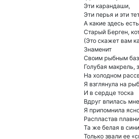
Эти карандаши,

Эти перья и эти тет
А какие здесь есть
Старый Берген, ко
(Это скажет вам к
Знаменит

Своим рыбным баз
Голубая макрель, з
На холодном рассв
Я взглянула на рыб
И в сердце тоска

Вдруг впилась мн
Я припомнила ясно:
Распластав плавни
Та же белая в сини
Только звали ее «с