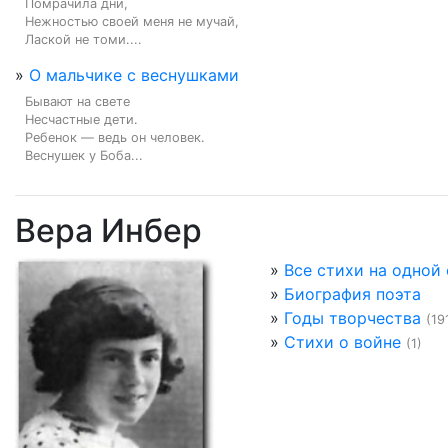
Помрачила дни,

Нежностью своей меня не мучай,

Лаской не томи....
»
О мальчике с веснушками
Бывают на свете

Несчастные дети.

Ребенок — ведь он человек.

Веснушек у Боба...
Вера Инбер
»
Все стихи на одной
»
Биография поэта
»
Годы творчества
(19
»
Стихи о войне
(1)