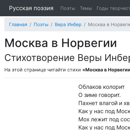
Русская поэзия
Поэты
Темы
Годы творчес
Главная
Поэты
Вера Инбер
Москва в Норвег
Москва в Норвегии
Стихотворение Веры Инбе
На этой странице читайти стихи
«Москва в Норвеги
Облаков колорит

О зиме говорит.

Пахнет влагой и хво
Как у нас под Моск
Мох лежит под сосн
Как у нас под Моск