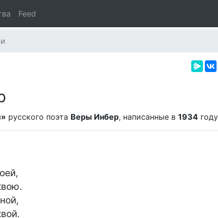
тва
Feed
ии
р
и»
русского поэта
Веры Инбер
, написанные в
1934
году
ей,

вою.

ой,

вой.
