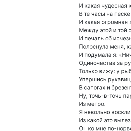
И какая чудесная 
В те часы на песке 
И какая огромная 
Между этой и той с
И печаль об исчез
Полоснула меня, ка
И подумала я: «Нич
Одиночества за ру
Только вижу: у рыб
Упершись рукавице
В сапогах и брезент
Ну, точь-в-точь па
Из метро.

Я невольно восклик
Из какой это вылез
Он ко мне по-норвеж