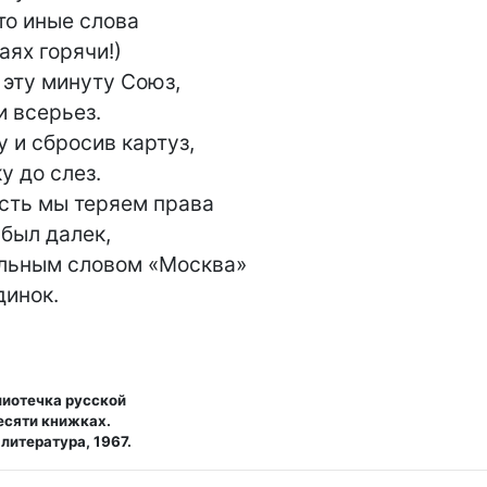
то иные слова

ях горячи!)

эту минуту Союз,

 всерьез.

 и сбросив картуз,

 до слез.

сть мы теряем права

 был далек,

льным словом «Москва»

динок.
лиотечка русской
есяти книжках.
литература, 1967.