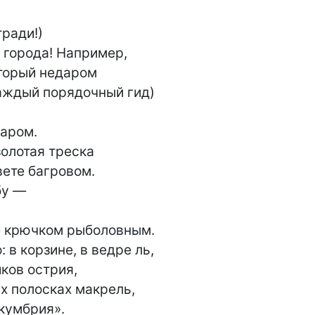
ради!)

 города! Например,

торый недаром

аждый порядочный гид)

аром.

олотая треска

ете багровом.

у —

е крючком рыболовным.

 в корзине, в ведре ль,

ков острия,

х полосках макрель,

кумбрия».
