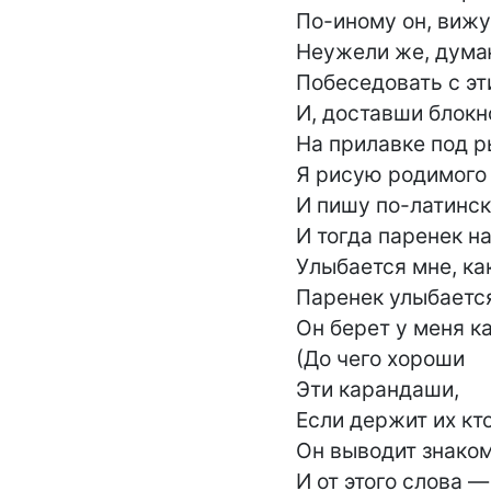
По-иному он, вижу,
Неужели же, думаю
Побеседовать с эт
И, доставши блокнот
На прилавке под р
Я рисую родимого 
И пишу по-латинск
И тогда паренек н
Улыбается мне, как
Паренек улыбается
Он берет у меня к
(До чего хороши

Эти карандаши,

Если держит их кто
Он выводит знаком
И от этого слова — 