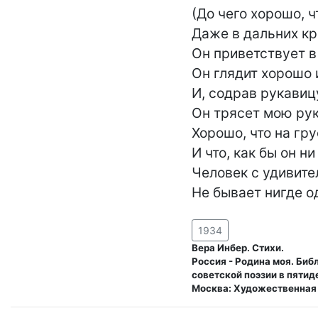
(До чего хорошо, ч
Даже в дальних кра
Он приветствует в 
Он глядит хорошо и
И, содрав рукавицу
Он трясет мою руку
Хорошо, что на гру
И что, как бы он ни
Человек с удивите
Не бывает нигде о
1934
Вера Инбер. Стихи.
Россия - Родина моя. Биб
советской поэзии в пятид
Москва: Художественная 