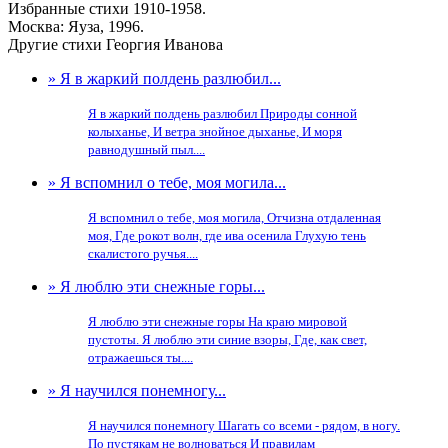
Избранные стихи 1910-1958.
Москва: Яуза, 1996.
Другие стихи Георгия Иванова
» Я в жаркий полдень разлюбил...
Я в жаркий полдень разлюбил Природы сонной
колыханье, И ветра знойное дыханье, И моря
равнодушный пыл....
» Я вспомнил о тебе, моя могила...
Я вспомнил о тебе, моя могила, Отчизна отдаленная
моя, Где рокот волн, где ива осенила Глухую тень
скалистого ручья....
» Я люблю эти снежные горы...
Я люблю эти снежные горы На краю мировой
пустоты. Я люблю эти синие взоры, Где, как свет,
отражаешься ты....
» Я научился понемногу...
Я научился понемногу Шагать со всеми - рядом, в ногу.
По пустякам не волноваться И правилам