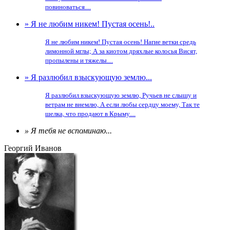
повиноваться....
» Я не любим никем! Пустая осень!..
Я не любим никем! Пустая осень! Нагие ветки средь
лимонной мглы; А за киотом дряхлые колосья Висят,
пропылены и тяжелы....
» Я разлюбил взыскующую землю...
Я разлюбил взыскующую землю, Ручьев не слышу и
ветрам не внемлю, А если любы сердцу моему, Так те
шелка, что продают в Крыму....
» Я тебя не вспоминаю...
Георгий Иванов