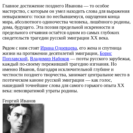
Главное достижение позднего Иванова — то особое
мастерство, с которым он умел находить слова для выражения
невыразимого: тоски по несбывшемуся, ощущения конца
мира, абсолютного одиночества человека, лишённого родины,
дома, будущего. Эта поэзия предельной искренности и
предельного отчаяния остаётся одним из самых глубоких
свидетельств трагедии русской эмиграции XX века.
Рядом с ним стоят
Ирина Одоевцева
, его жена и спутница
жизни на протяжении десятилетий эмиграции,
Борис
Поплавский
,
Владимир Набоков
— поэты русского зарубежья,
каждый по-своему переживший трагедию изгнания. Но
именно Иванов, благодаря исключительной глубине и
честности позднего творчества, занимает центральное место в
поэтическом каноне русской эмиграции — как голос,
нашедший точнейшие слова для самого горького опыта XX
века: невозвратимой утраты родины.
Георгий Иванов