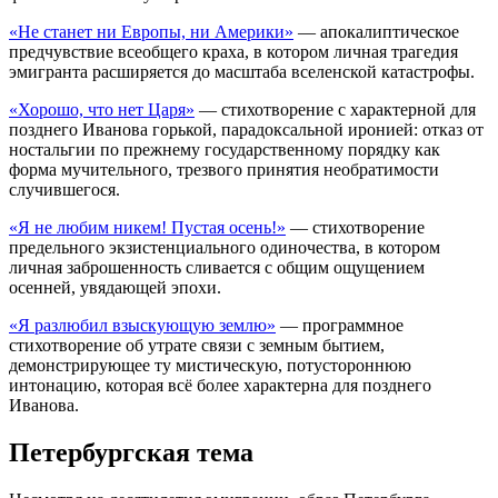
«Не станет ни Европы, ни Америки»
— апокалиптическое
предчувствие всеобщего краха, в котором личная трагедия
эмигранта расширяется до масштаба вселенской катастрофы.
«Хорошо, что нет Царя»
— стихотворение с характерной для
позднего Иванова горькой, парадоксальной иронией: отказ от
ностальгии по прежнему государственному порядку как
форма мучительного, трезвого принятия необратимости
случившегося.
«Я не любим никем! Пустая осень!»
— стихотворение
предельного экзистенциального одиночества, в котором
личная заброшенность сливается с общим ощущением
осенней, увядающей эпохи.
«Я разлюбил взыскующую землю»
— программное
стихотворение об утрате связи с земным бытием,
демонстрирующее ту мистическую, потустороннюю
интонацию, которая всё более характерна для позднего
Иванова.
Петербургская тема