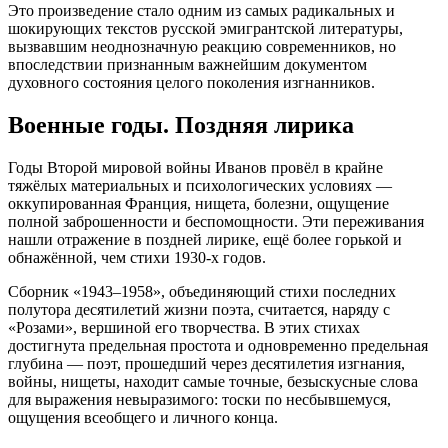
Это произведение стало одним из самых радикальных и
шокирующих текстов русской эмигрантской литературы,
вызвавшим неоднозначную реакцию современников, но
впоследствии признанным важнейшим документом
духовного состояния целого поколения изгнанников.
Военные годы. Поздняя лирика
Годы Второй мировой войны Иванов провёл в крайне
тяжёлых материальных и психологических условиях —
оккупированная Франция, нищета, болезни, ощущение
полной заброшенности и беспомощности. Эти переживания
нашли отражение в поздней лирике, ещё более горькой и
обнажённой, чем стихи 1930-х годов.
Сборник «1943–1958», объединяющий стихи последних
полутора десятилетий жизни поэта, считается, наряду с
«Розами», вершиной его творчества. В этих стихах
достигнута предельная простота и одновременно предельная
глубина — поэт, прошедший через десятилетия изгнания,
войны, нищеты, находит самые точные, безыскусные слова
для выражения невыразимого: тоски по несбывшемуся,
ощущения всеобщего и личного конца.