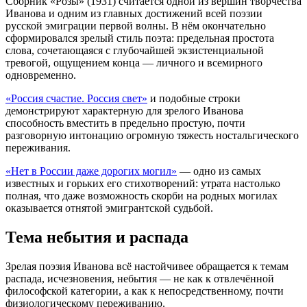
Сборник «Розы» (1931) считается одной из вершин творчества
Иванова и одним из главных достижений всей поэзии
русской эмиграции первой волны. В нём окончательно
сформировался зрелый стиль поэта: предельная простота
слова, сочетающаяся с глубочайшей экзистенциальной
тревогой, ощущением конца — личного и всемирного
одновременно.
«Россия счастие. Россия свет»
и подобные строки
демонстрируют характерную для зрелого Иванова
способность вместить в предельно простую, почти
разговорную интонацию огромную тяжесть ностальгического
переживания.
«Нет в России даже дорогих могил»
— одно из самых
известных и горьких его стихотворений: утрата настолько
полная, что даже возможность скорби на родных могилах
оказывается отнятой эмигрантской судьбой.
Тема небытия и распада
Зрелая поэзия Иванова всё настойчивее обращается к темам
распада, исчезновения, небытия — не как к отвлечённой
философской категории, а как к непосредственному, почти
физиологическому переживанию.