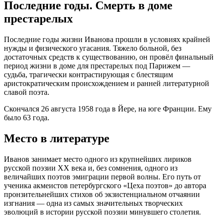
Последние годы. Смерть в доме
престарелых
Последние годы жизни Иванова прошли в условиях крайней
нужды и физического угасания. Тяжело больной, без
достаточных средств к существованию, он провёл финальный
период жизни в доме для престарелых под Парижем —
судьба, трагически контрастирующая с блестящим
аристократическим происхождением и ранней литературной
славой поэта.
Скончался 26 августа 1958 года в Йере, на юге Франции. Ему
было 63 года.
Место в литературе
Иванов занимает место одного из крупнейших лириков
русской поэзии XX века и, без сомнения, одного из
величайших поэтов эмиграции первой волны. Его путь от
ученика акмеистов петербургского «Цеха поэтов» до автора
пронзительнейших стихов об экзистенциальном отчаянии
изгнания — одна из самых значительных творческих
эволюций в истории русской поэзии минувшего столетия.