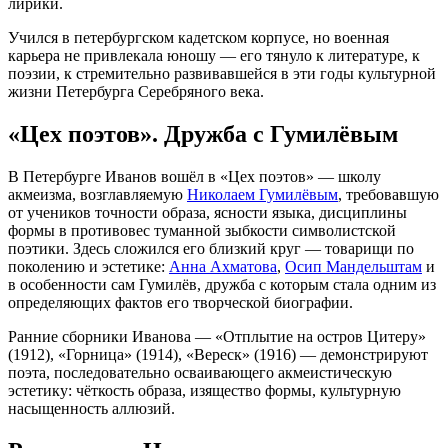
лирики.
Учился в петербургском кадетском корпусе, но военная
карьера не привлекала юношу — его тянуло к литературе, к
поэзии, к стремительно развивавшейся в эти годы культурной
жизни Петербурга Серебряного века.
«Цех поэтов». Дружба с Гумилёвым
В Петербурге Иванов вошёл в «Цех поэтов» — школу
акмеизма, возглавляемую
Николаем Гумилёвым
, требовавшую
от учеников точности образа, ясности языка, дисциплины
формы в противовес туманной зыбкости символистской
поэтики. Здесь сложился его близкий круг — товарищи по
поколению и эстетике:
Анна Ахматова
,
Осип Мандельштам
и
в особенности сам Гумилёв, дружба с которым стала одним из
определяющих фактов его творческой биографии.
Ранние сборники Иванова — «Отплытие на остров Цитеру»
(1912), «Горница» (1914), «Вереск» (1916) — демонстрируют
поэта, последовательно осваивающего акмеистическую
эстетику: чёткость образа, изящество формы, культурную
насыщенность аллюзий.