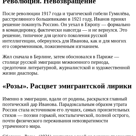
Революция. Невозвращение
После революции 1917 года и трагической гибели Гумилёва,
расстрелянного большевиками в 1921 году, Иванов принял
решение покинуть Россию. Он уехал в Европу — формально
в командировку, фактически навсегда — и не вернулся. Это
решение, типичное для целого поколения русской
интеллигенции, обернулось для Иванова, как и для многих
его современников, пожизненным изгнанием.
Жил сначала в Берлине, затем обосновался в Париже —
столице русской эмиграции межвоенного периода,
средоточии литературной, журналистской и художественной
жизни диаспоры.
«Розы». Расцвет эмигрантской лирики
Именно в эмиграции, вдали от родины, раскрылся главный
поэтический дар Иванова. Парадоксальным образом утрата
России стала источником его лучших, самых пронзительных
стихов — поэзии горькой, ностальгической, полной острого,
почти физического переживания невозвратимости
утраченного мира.