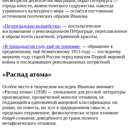
Несмотря на десятилетия эмиграции, образ Петербурга —
города юности, акмеистического содружества, навсегда
утраченного культурного мира — остаётся постоянным
источником поэтических образов Иванова.
«Петроградские волшебства»
— ностальгическое
воспоминание о революционном Петрограде, переплавленное
в образы почти сказочной, утраченной красоты.
«В тринадцатом году, ещё не понимая»
— обращение к
предвоенному, ещё безмятежному 1913 году — последнему
мирному году старой России перед началом Первой мировой
войны и последовавших революционных потрясений.
«Распад атома»
Особое место в творческом наследии Иванова занимает
«Распад атома» (1938) — уникальное для русской литературы
произведение, прозаический монолог отчаяния, не
поддающийся однозначной жанровой классификации: ни
роман, ни повесть, ни эссе в традиционном смысле, а
предельно откровенное, физиологически острое излияние
émigré-сознания, доведённого до грани полного
метафизического отчаяния.