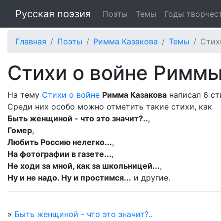
Русская поэзия
Поэты
Темы
Годы творчес
Главная
Поэты
Римма Казакова
Темы
Стих
Стихи о войне Риммы
На тему
Стихи о войне
Римма Казакова
написал 6 ст
Среди них особо можно отметить такие стихи, как
Быть женщиной - что это значит?..
,
Гомер
,
Любить Россию нелегко...
,
На фотографии в газете...
,
Не ходи за мной, как за школьницей...
,
Ну и не надо. Ну и простимся...
и другие.
»
Быть женщиной - что это значит?..