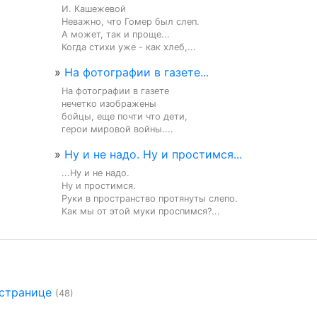
И. Кашежевой

Неважно, что Гомер был слеп.

А может, так и проще...

Когда стихи уже - как хлеб,...
»
На фотографии в газете...
На фотографии в газете

нечетко изображены

бойцы, еще почти что дети,

герои мировой войны....
»
Ну и не надо. Ну и простимся...
...Ну и не надо.

Ну и простимся.

Руки в пространство протянуты слепо.

Как мы от этой муки проспимся?...
 странице
(48)