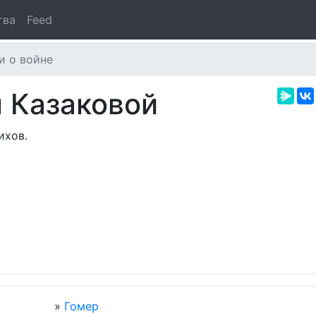
тва
Feed
и о войне
 Казаковой
ихов.
»
Гомер