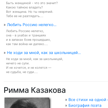
Быть женщиной - что это значит?

Какою тайною владеть?

Вот женщина. Но ты незрячий.

Тебе ее не разглядеть....
»
Любить Россию нелегко...
Любить Россию нелегко,

она - в ухабах и траншеях

и в запахах боев прошедших,

как там война ни далеко....
»
Не ходи за мной, как за школьницей...
Не ходи за мной, как за школьницей,

ничего не сули.

И не хочется, и не колется —

не судьба, не суди....
Римма Казакова
»
Все стихи на одной
»
Биография поэта