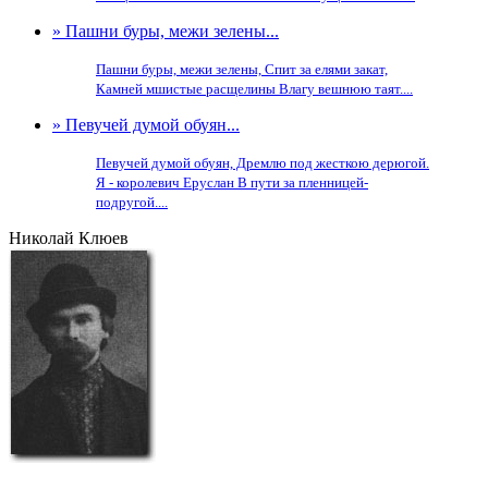
» Пашни буры, межи зелены...
Пашни буры, межи зелены, Спит за елями закат,
Камней мшистые расщелины Влагу вешнюю таят....
» Певучей думой обуян...
Певучей думой обуян, Дремлю под жесткою дерюгой.
Я - королевич Еруслан В пути за пленницей-
подругой....
Николай Клюев