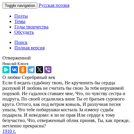
Русская поэзия
Toggle navigation
Поэты
Темы
Годы творчества
Обсудить
Поиск
Полная версия
Отверженной
Николай Клюев
О любви
Серебряный век
Если б ведать судьбину твою, Не кручинить бы сердца
разлукой И любовь не считать бы свою За тебя нерушимой
порукой. Не гадалося ставшее мне, Что, по чувству сестра и
подруга, По своей отдалилась вине Ты от братьев сурового
круга. Оттого, как под ветром ковыль, И разлучная песня
уныла, Что тебе побирушки костыль За измену судьба
подарила. И неведомо: я ли не прав Или сердце к тому
безучастно, Что, отверженный облик приняв, Ты, как прежде,
нетленно прекрасна?
1910 г.