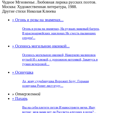
Чудное Мгновенье. Любовная лирика русских поэтов.
Москва: Художественная литература, 1988.
Другие стихи Николая Клюева
» Огонь и розы на знаменах...
Огонь и розы на знаменах, На ружьях маковый багрец,
В красноармейских эшелонах Не счесть пылающих
сердец!...
» Осенюсь могильною иконкой...
Осенюсь могильною иконкой, Накормлю малиновок
кутьей И с клюкой, с дорожною котомкой, Закачусь в
туман вечеровой....
» Осинушка
Ах, кому судьбинушка Ворожит беду: Горькая
осинушка Ронит лист-руду....
» Отверженной
» Пахарь
Вы на себя плетете петли И навостряете мечи. Ищу
вотще: меж вами нет ли Рассвета алчущих в ночи?...