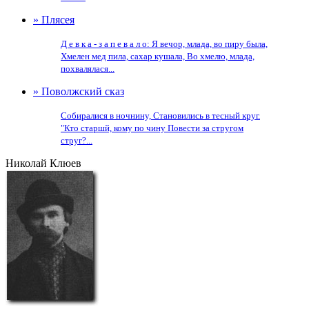
» Плясея
Д е в к а - з а п е в а л о: Я вечор, млада, во пиру была,
Хмелен мед пила, сахар кушала, Во хмелю, млада,
похвалялася...
» Поволжский сказ
Собиралися в ночнину, Становились в тесный круг.
"Кто старшй, кому по чину Повести за стругом
струг?...
Николай Клюев