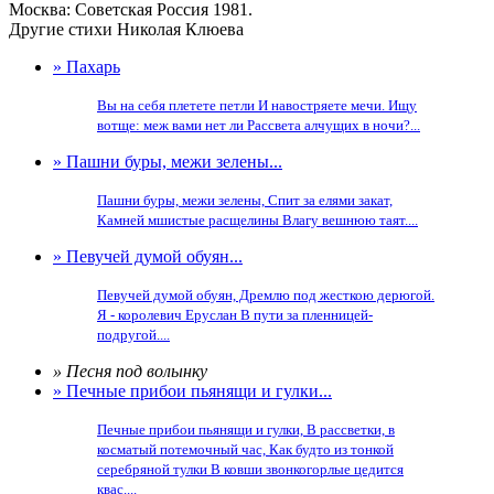
Москва: Советская Россия 1981.
Другие стихи Николая Клюева
» Пахарь
Вы на себя плетете петли И навостряете мечи. Ищу
вотще: меж вами нет ли Рассвета алчущих в ночи?...
» Пашни буры, межи зелены...
Пашни буры, межи зелены, Спит за елями закат,
Камней мшистые расщелины Влагу вешнюю таят....
» Певучей думой обуян...
Певучей думой обуян, Дремлю под жесткою дерюгой.
Я - королевич Еруслан В пути за пленницей-
подругой....
» Песня под волынку
» Печные прибои пьянящи и гулки...
Печные прибои пьянящи и гулки, В рассветки, в
косматый потемочный час, Как будто из тонкой
серебряной тулки В ковши звонкогорлые цедится
квас....