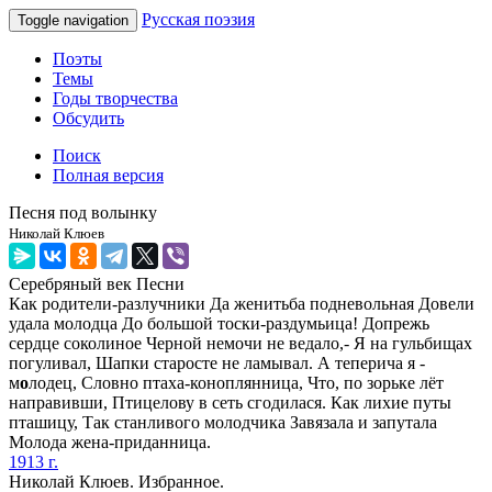
Русская поэзия
Toggle navigation
Поэты
Темы
Годы творчества
Обсудить
Поиск
Полная версия
Песня под волынку
Николай Клюев
Серебряный век
Песни
Как родители-разлучники Да женитьба подневольная Довели
удала молодца До большой тоски-раздумьица! Допрежь
сердце соколиное Черной немочи не ведало,- Я на гульбищах
погуливал, Шапки старосте не ламывал. А теперича я -
м
о
лодец, Словно птаха-коноплянница, Что, по зорьке лёт
направивши, Птицелову в сеть сгодилася. Как лихие путы
пташицу, Так станливого молодчика Завязала и запутала
Молода жена-приданница.
1913 г.
Николай Клюев. Избранное.