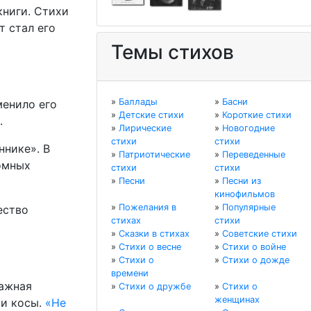
книги. Стихи
 стал его
Темы стихов
»
Баллады
»
Басни
менило его
»
Детские стихи
»
Короткие стихи
.
»
Лирические
»
Новогодние
стихи
стихи
ннике». В
»
Патриотические
»
Переведенные
омных
стихи
стихи
»
Песни
»
Песни из
кинофильмов
»
Пожелания в
»
Популярные
ество
стихах
стихи
»
Сказки в стихах
»
Советские стихи
»
Стихи о весне
»
Стихи о войне
»
Стихи о
»
Стихи о дожде
времени
зажная
»
Стихи о дружбе
»
Стихи о
женщинах
ми косы.
«Не