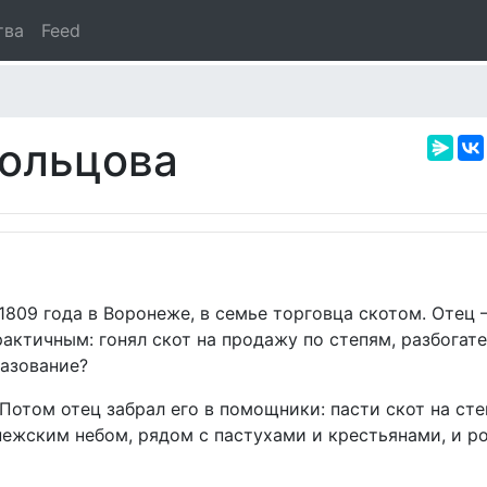
тва
Feed
Кольцова
 1809 года в Воронеже, в семье торговца скотом. Отец
ктичным: гонял скот на продажу по степям, разбогате
разование?
Потом отец забрал его в помощники: пасти скот на ст
онежским небом, рядом с пастухами и крестьянами, и р