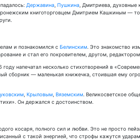
опадалось:
Державина
,
Пушкина
, Дмитриева, духовные 
 воронежским книготорговцем Дмитрием Кашкиным — тот
руги.
делам и познакомился с
Белинским
. Это знакомство из
арование и стал его покровителем, другом, редактором
6 году напечатал несколько стихотворений в «Совреме
ный сборник — маленькая книжечка, стоившая ему огр
уковским
,
Крыловым
,
Вяземским
. Великосветское общ
тихи». Он держался с достоинством.
дого косаря, полного сил и любви. Это не просто пей
писанный с такой энергией, что строфы кажутся удара