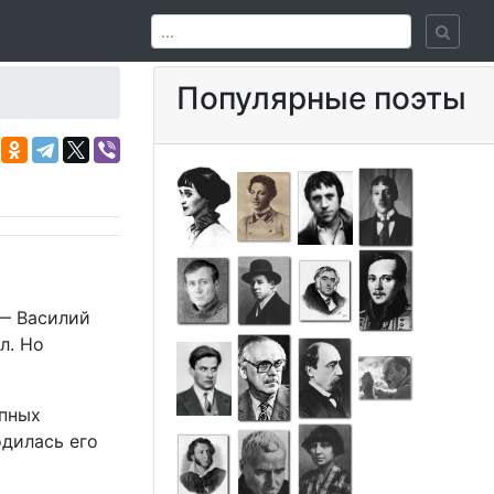
Популярные поэты
 — Василий
л. Но
епных
одилась его