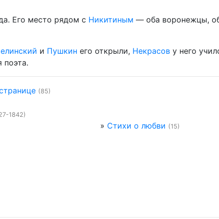
да. Его место рядом с
Никитиным
— оба воронежцы, о
елинский
и
Пушкин
его открыли,
Некрасов
у него учил
 поэта.
 странице
(85)
27-1842)
»
Стихи о любви
(15)