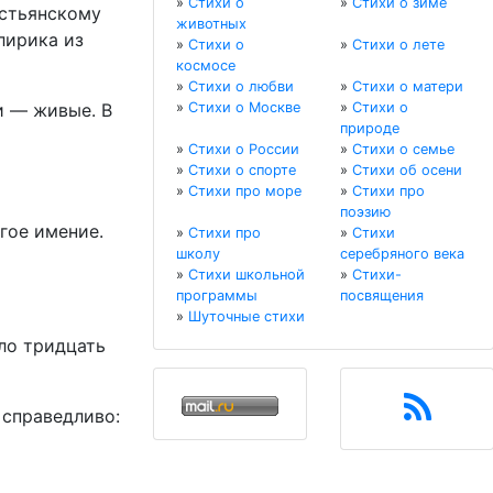
»
Стихи о
»
Стихи о зиме
стьянскому
животных
лирика из
»
Стихи о
»
Стихи о лете
космосе
»
Стихи о любви
»
Стихи о матери
и — живые. В
»
Стихи о Москве
»
Стихи о
природе
»
Стихи о России
»
Стихи о семье
»
Стихи о спорте
»
Стихи об осени
»
Стихи про море
»
Стихи про
поэзию
гое имение.
»
Стихи про
»
Стихи
школу
серебряного века
»
Стихи школьной
»
Стихи-
программы
посвящения
»
Шуточные стихи
ло тридцать
 справедливо: