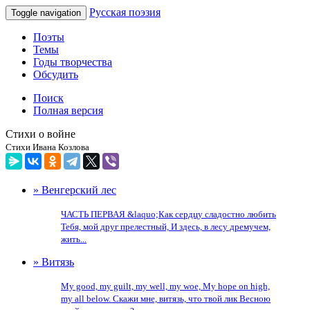
Русская поэзия
Toggle navigation
Поэты
Темы
Годы творчества
Обсудить
Поиск
Полная версия
Стихи о войне
Стихи Ивана Козлова
» Венгерский лес
ЧАСТЬ ПЕРВАЯ &laquo;Как сердцу сладостно любить
Тебя, мой друг прелестный, И здесь, в лесу дремучем,
жить...
» Витязь
My good, my guilt, my well, my woe, My hope on high,
my all below. Скажи мне, витязь, что твой лик Весною