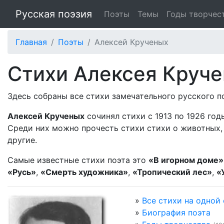
Русская поэзия
Поэты
Темы
Годы творчес
Главная
Поэты
Алексей Крученых
Стихи Алексея Круч
Здесь собраны все стихи замечательного русского 
Алексей Крученых
сочинял стихи с 1913 по 1926 год
Среди них можно прочесть стихи стихи о животных, 
другие.
Самые известные стихи поэта это
«В игорном доме»
«Русь»
,
«Смерть художника»
,
«Тропический лес»
,
«
»
Все стихи на одной
»
Биография поэта