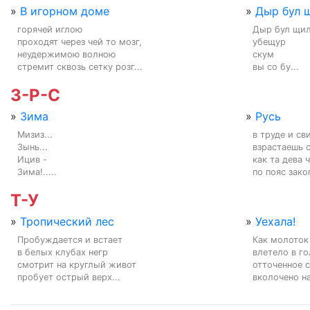
»
В игорном доме
»
Дыр бул щ
горячей иглою

Дыр бул щил
проходят через чей то мозг,

убещур

неудержимою волною

скум

стремит сквозь сетку розг...
вы со бу...
З-Р-С
»
Зима
»
Русь
Мизиз...

в труде и св
Зынь...

взрастаешь с
Ицив -

как та дева ч
Зима!.....
по пояс зако
Т-У
»
Тропический лес
»
Уехала!
Пробуждается и встает

Как молоток

в белых клубах негр

влетело в го
смотрит на круглый живот

отточенное с
пробует острый верх...
вколочено на