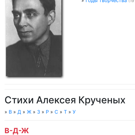
»
Годы творчества
(19
Стихи Алексея Крученых
»
В
»
Д
»
Ж
»
З
»
Р
»
С
»
Т
»
У
В-Д-Ж