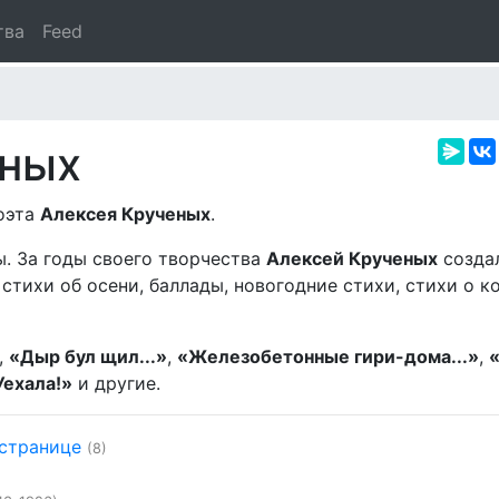
тва
Feed
еных
поэта
Алексея Крученых
.
ы. За годы своего творчества
Алексей Крученых
создал
стихи об осени, баллады, новогодние стихи, стихи о к
,
«Дыр бул щил...»
,
«Железобетонные гири-дома...»
,
Уехала!»
и другие.
 странице
(8)