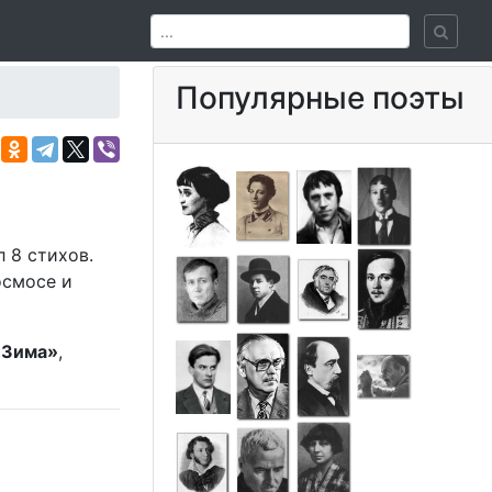
Популярные поэты
 8 стихов.
осмосе и
«Зима»
,