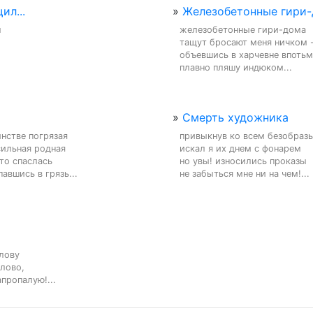
ил...
»
Железобетонные гири-д


железобетонные гири-дома

тащут бросают меня ничком -
объевшись в харчевне впотьм
плавно пляшу индюком...
»
Смерть художника
инстве погрязая

привыкнув ко всем безобразь
ильная родная

искал я их днем с фонарем

то спаслась

но увы! износились проказы

павшись в грязь...
не забыться мне ни на чем!...
лову

лово,

пропалую!...