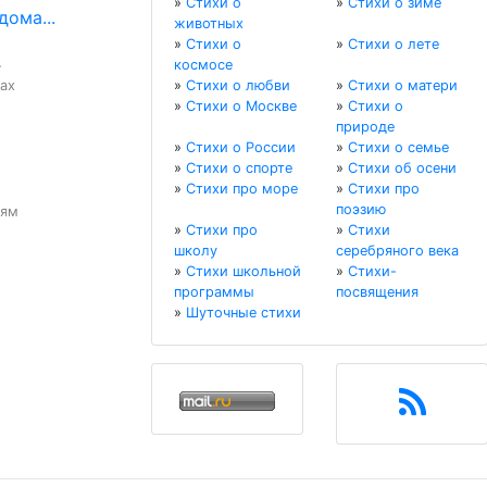
»
Стихи о
»
Стихи о зиме
ома...
животных
»
Стихи о
»
Стихи о лете
космосе


ах

»
Стихи о любви
»
Стихи о матери
»
Стихи о Москве
»
Стихи о
природе
»
Стихи о России
»
Стихи о семье
»
Стихи о спорте
»
Стихи об осени
»
Стихи про море
»
Стихи про
поэзию
ям

»
Стихи про
»
Стихи
школу
серебряного века
»
Стихи школьной
»
Стихи-
программы
посвящения
»
Шуточные стихи