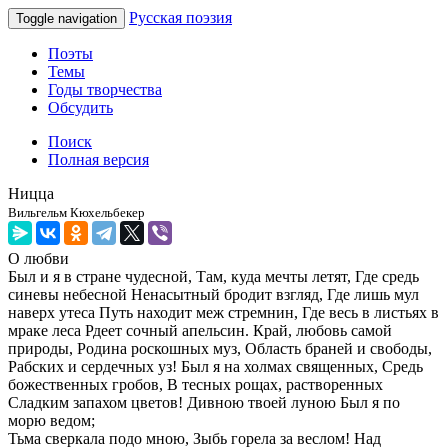
Русская поэзия
Toggle navigation
Поэты
Темы
Годы творчества
Обсудить
Поиск
Полная версия
Ницца
Вильгельм Кюхельбекер
О любви
Был и я в стране чудесной, Там, куда мечты летят, Где средь
синевы небесной Ненасытный бродит взгляд, Где лишь мул
наверх утеса Путь находит меж стремнин, Где весь в листьях в
мраке леса Рдеет сочный апельсин. Край, любовь самой
природы, Родина роскошных муз, Область браней и свободы,
Рабских и сердечных уз! Был я на холмах священных, Средь
божественных гробов, В тесных рощах, растворенных
Сладким запахом цветов! Дивною твоей луною Был я по
морю ведом;
Тьма сверкала подо мною, Зыбь горела за веслом! Над