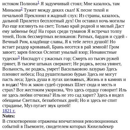
1
истоком Полиона
Я задумчивый стоял; Мне казалось, там
2
Миньона
Тужит между диких скал! К песне тихой и
печальной Преклонял я жадный слух: Из страны, казалось,
дальной Прилетел бесплотный дух! Он оставил ночь могилы
Раз еще взглянуть на свет; Только край родной и милый Даст
ему забвенье бед! На горах среди туманов Я встречал толпу
теней, Полк бессмертных великанов: Ратных, бардов и судей -
Вечный Рим, кладбище славы, Я к тебе летел душой! Но
встает раздор кровавый, Брань несется в рай земной! Гром
завоет; зарев блески Ослепят унылый взор; Ненавистные
3
тудески
Ниспадут с ужасных гор; Смерть из тысяч ружей
грянет, В тысяче штыках сверкнет; Не родясь, весна увянет,
Вольность, не родясь, умрет! Васильковою лазурью Здесь
пленяют небеса; Под рушительною бурью Здесь не могут
пасть леса; Здесь душа в лугах шелк
о
вых, Жизнь и в камнях и
в вод
а
х! Что ж закон судеб суровых Шлет сюда и месть и
страх? Все жестоким укоризна, Что здесь сердцу говорит! Иль
не здесь любви отчизна? Иль не это сад харит? Здесь я видел
обещанье Светлых, беззаботных дней; Но и здесь не спит
страданье, Муз пугает звук цепей!
1821 г.
Notes:
В стихотворении отражены впечатления революционных
событий в Пьемонте, свидетелем которых Кюхельбекер