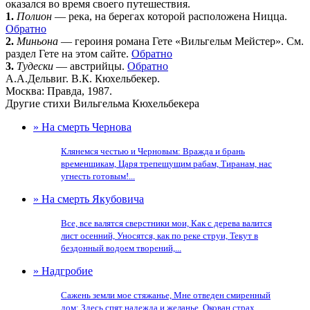
оказался во время своего путешествия.
1.
Полион
— река, на берегах которой расположена Ницца.
Обратно
2.
Миньона
— героиня романа Гете «Вильгельм Мейстер». См.
раздел Гете на этом сайте.
Обратно
3.
Тудески
— австрийцы.
Обратно
А.А.Дельвиг. В.К. Кюхельбекер.
Москва: Правда, 1987.
Другие стихи Вильгельма Кюхельбекера
» На смерть Чернова
Клянемся честью и Черновым: Вражда и брань
временщикам, Царя трепещущим рабам, Тиранам, нас
угнесть готовым!...
» На смерть Якубовича
Все, все валятся сверстники мои, Как с дерева валится
лист осенний, Уносятся, как по реке струи, Текут в
бездонный водоем творений,...
» Надгробие
Сажень земли мое стяжанье, Мне отведен смиренный
дом: Здесь спят надежда и желанье, Окован страх