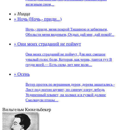
железным сном,...
» Ницца
» Ночь (Ночь,- приди...)
Ночь,- приди, меня покрой Тишиною и забвеньем,
Обольсти меня виденьем, Отдых дай мне, дай покой!...
» Они моих страданий не поймут
Они моих страданий не поймут, Для них смешон
унылый голос боли, Которая, как червь, таится тут В
груди моей.— Есть силы, нет мне воли....
» Осень
Ветер протек по вершинам дерев; дерева зашатались -
Лист под ногою шумит; по синему озеру лебедь
Уединенный плывет; на холмах и в гулкой долине
Смолкнули птицы....
Вильгельм Кюхельбекер