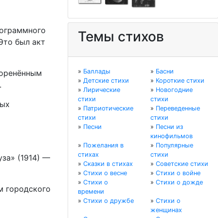
рограммного
Темы стихов
Это был акт
»
Баллады
»
Басни
коренённым
»
Детские стихи
»
Короткие стихи
.
»
Лирические
»
Новогодние
стихи
стихи
ных
»
Патриотические
»
Переведенные
стихи
стихи
»
Песни
»
Песни из
кинофильмов
»
Пожелания в
»
Популярные
стихах
стихи
за» (1914) —
»
Сказки в стихах
»
Советские стихи
»
Стихи о весне
»
Стихи о войне
»
Стихи о
»
Стихи о дожде
м городского
времени
»
Стихи о дружбе
»
Стихи о
женщинах