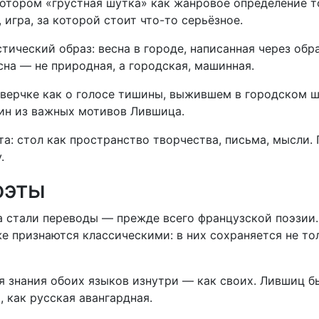
отором «грустная шутка» как жанровое определение т
 игра, за которой стоит что-то серьёзное.
ический образ: весна в городе, написанная через обр
сна — не природная, а городская, машинная.
верчке как о голосе тишины, выжившем в городском ш
ин из важных мотивов Лившица.
а: стол как пространство творчества, письма, мысли.
.
оэты
 стали переводы — прежде всего французской поэзии.
е признаются классическими: в них сохраняется не то
я знания обоих языков изнутри — как своих. Лившиц б
, как русская авангардная.