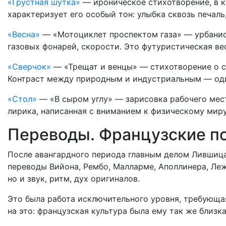
«Грустная шутка»
— ироническое стихотворение, в к
характеризует его особый тон: улыбка сквозь печаль,
«Весна»
— «Мотоциклет проспектом газа» — урбанист
газовых фонарей, скорости. Это футуристическая ве
«Сверчок»
— «Трещат и венцы» — стихотворение о с
Контраст между природным и индустриальным — од
«Стол»
— «В сыром углу» — зарисовка рабочего мест
лирика, написанная с вниманием к физическому миру
Переводы. Французские п
После авангардного периода главным делом Лившица
переводы Вийона, Рембо, Малларме, Аполлинера, Леж
но и звук, ритм, дух оригиналов.
Это была работа исключительного уровня, требующа
на это: французская культура была ему так же близка