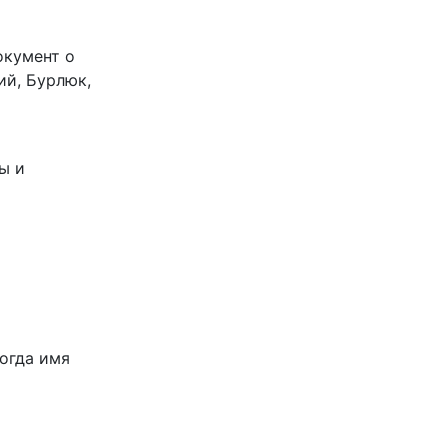
окумент о
ий, Бурлюк,
ы и
огда имя