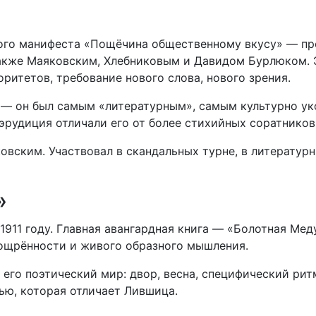
итого манифеста «Пощёчина общественному вкусу» — п
акже Маяковским, Хлебниковым и Давидом Бурлюком. 
ритетов, требование нового слова, нового зрения.
 — он был самым «литературным», самым культурно у
 эрудиция отличали его от более стихийных соратников
вским. Участвовал в скандальных турне, в литератур
»
11 году. Главная авангардная книга — «Болотная Меду
зощрённости и живого образного мышления.
его поэтический мир: двор, весна, специфический рит
ью, которая отличает Лившица.