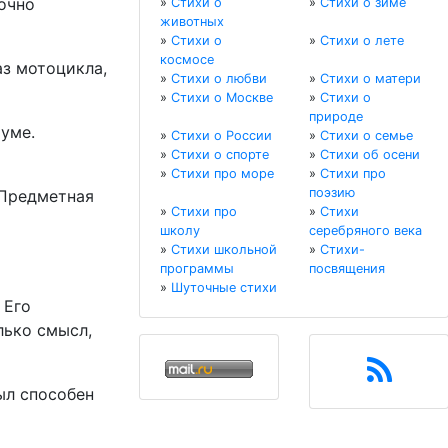
очно
»
Стихи о
»
Стихи о зиме
животных
»
Стихи о
»
Стихи о лете
космосе
аз мотоцикла,
»
Стихи о любви
»
Стихи о матери
»
Стихи о Москве
»
Стихи о
природе
уме.
»
Стихи о России
»
Стихи о семье
»
Стихи о спорте
»
Стихи об осени
»
Стихи про море
»
Стихи про
поэзию
 Предметная
»
Стихи про
»
Стихи
школу
серебряного века
»
Стихи школьной
»
Стихи-
программы
посвящения
»
Шуточные стихи
 Его
лько смысл,
ыл способен