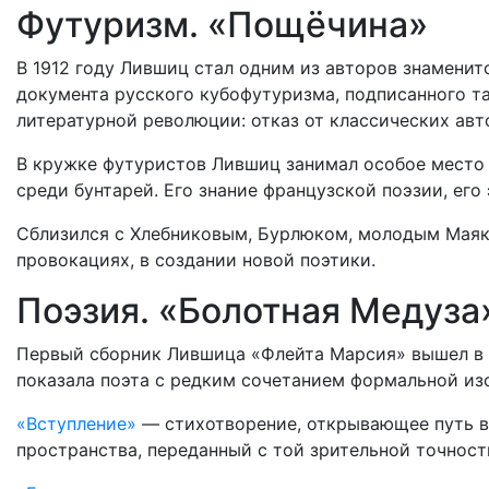
Футуризм. «Пощёчина»
В 1912 году Лившиц стал одним из авторов знамен
документа русского кубофутуризма, подписанного т
литературной революции: отказ от классических авто
В кружке футуристов Лившиц занимал особое место
среди бунтарей. Его знание французской поэзии, его
Сблизился с Хлебниковым, Бурлюком, молодым Маяко
провокациях, в создании новой поэтики.
Поэзия. «Болотная Медуза
Первый сборник Лившица «Флейта Марсия» вышел в 19
показала поэта с редким сочетанием формальной и
«Вступление»
— стихотворение, открывающее путь в 
пространства, переданный с той зрительной точност