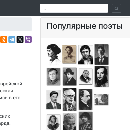
Популярные поэты
еврейской
есская
ись в его
ских
арда.