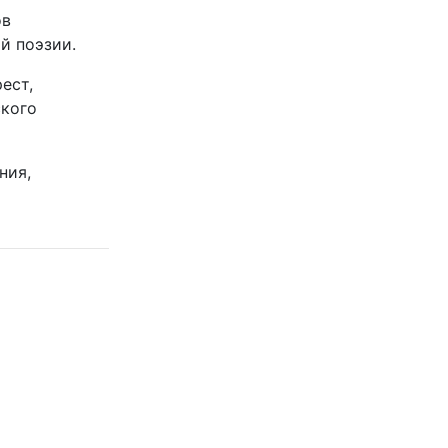
ов
й поэзии.
ест,
ского
ния,