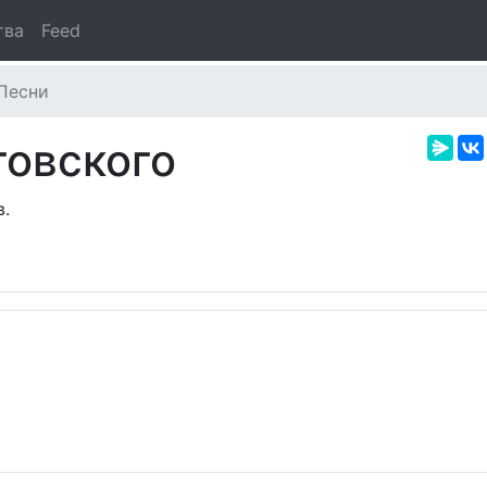
тва
Feed
Песни
говского
в.