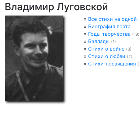
Владимир Луговской
»
Все стихи на одной
»
Биография поэта
»
Годы творчества
(19
»
Баллады
(1)
»
Стихи о войне
(3)
»
Стихи о любви
(2)
»
Стихи-посвящения