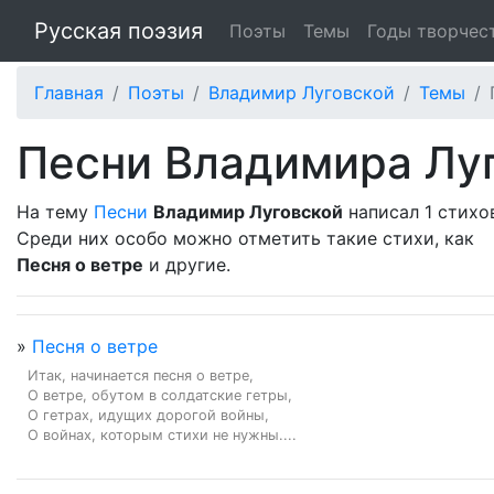
Русская поэзия
Поэты
Темы
Годы творчес
Главная
Поэты
Владимир Луговской
Темы
Песни Владимира Лу
На тему
Песни
Владимир Луговской
написал 1 стихо
Среди них особо можно отметить такие стихи, как
Песня о ветре
и другие.
»
Песня о ветре
Итак, начинается песня о ветре,

О ветре, обутом в солдатские гетры,

О гетрах, идущих дорогой войны,

О войнах, которым стихи не нужны....