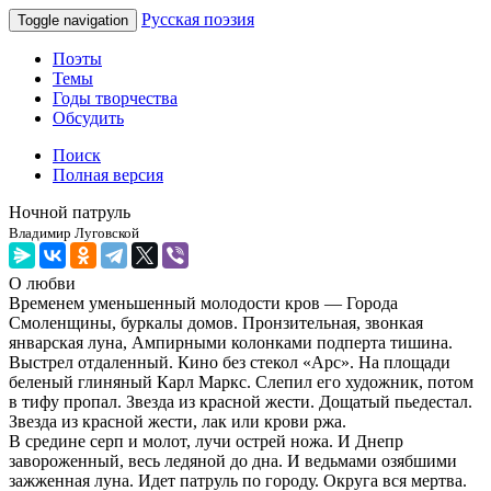
Русская поэзия
Toggle navigation
Поэты
Темы
Годы творчества
Обсудить
Поиск
Полная версия
Ночной патруль
Владимир Луговской
О любви
Временем уменьшенный молодости кров — Города
Смоленщины, буркалы домов. Пронзительная, звонкая
январская луна, Ампирными колонками подперта тишина.
Выстрел отдаленный. Кино без стекол «Арс». На площади
беленый глиняный Карл Маркс. Слепил его художник, потом
в тифу пропал. Звезда из красной жести. Дощатый пьедестал.
Звезда из красной жести, лак или крови ржа.
В средине серп и молот, лучи острей ножа. И Днепр
завороженный, весь ледяной до дна. И ведьмами озябшими
зажженная луна. Идет патруль по городу. Округа вся мертва.