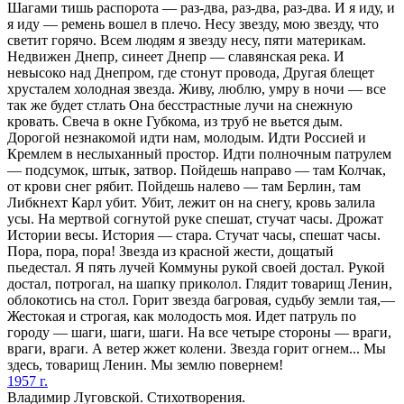
Шагами тишь распорота — раз-два, раз-два, раз-два. И я иду, и
я иду — ремень вошел в плечо. Несу звезду, мою звезду, что
светит горячо. Всем людям я звезду несу, пяти материкам.
Недвижен Днепр, синеет Днепр — славянская река. И
невысоко над Днепром, где стонут провода, Другая блещет
хрусталем холодная звезда. Живу, люблю, умру в ночи — все
так же будет стлать Она бесстрастные лучи на снежную
кровать. Свеча в окне Губкома, из труб не вьется дым.
Дорогой незнакомой идти нам, молодым. Идти Россией и
Кремлем в неслыханный простор. Идти полночным патрулем
— подсумок, штык, затвор. Пойдешь направо — там Колчак,
от крови снег рябит. Пойдешь налево — там Берлин, там
Либкнехт Карл убит. Убит, лежит он на снегу, кровь залила
усы. На мертвой согнутой руке спешат, стучат часы. Дрожат
Истории весы. История — стара. Стучат часы, спешат часы.
Пора, пора, пора! Звезда из красной жести, дощатый
пьедестал. Я пять лучей Коммуны рукой своей достал. Рукой
достал, потрогал, на шапку приколол. Глядит товарищ Ленин,
облокотись на стол. Горит звезда багровая, судьбу земли тая,—
Жестокая и строгая, как молодость моя. Идет патруль по
городу — шаги, шаги, шаги. На все четыре стороны — враги,
враги, враги. А ветер жжет колени. Звезда горит огнем... Мы
здесь, товарищ Ленин. Мы землю повернем!
1957 г.
Владимир Луговской. Стихотворения.