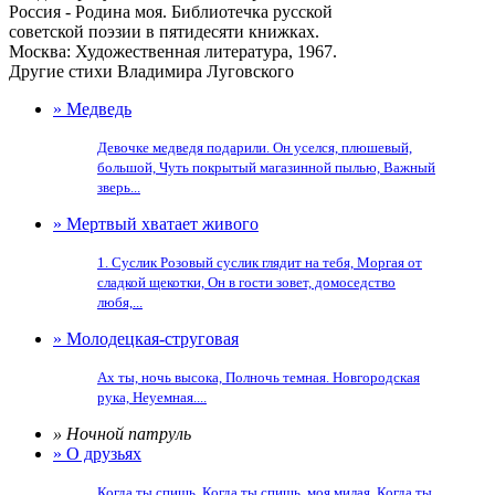
Россия - Родина моя. Библиотечка русской
советской поэзии в пятидесяти книжках.
Москва: Художественная литература, 1967.
Другие стихи Владимира Луговского
» Медведь
Девочке медведя подарили. Он уселся, плюшевый,
большой, Чуть покрытый магазинной пылью, Важный
зверь...
» Мертвый хватает живого
1. Суслик Розовый суслик глядит на тебя, Моргая от
сладкой щекотки, Он в гости зовет, домоседство
любя,...
» Молодецкая-струговая
Ах ты, ночь высока, Полночь темная. Новгородская
рука, Неуемная....
» Ночной патруль
» О друзьях
Когда ты спишь, Когда ты спишь, моя милая, Когда ты