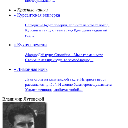
писчебумажный....
» Красные чашки
» Курсантская венгерка
Сегодня не будет поверки, Горнист не играет поход.
Курсанты танцуют венгерку,- Идет девятнадцатый
год....
» Кухня времени
&laquo;Дай руку. Спокойно... Мы в громе и мгле
Стоим на летящей куда-то земле&raquo;....
» Лимонная ночь
Луна стоит на капитанской вахте, На триста верст
рассыпался прибой. И словно белая трепещущая яхта
Уходит женщина, любимая тобой....
Владимир Луговской