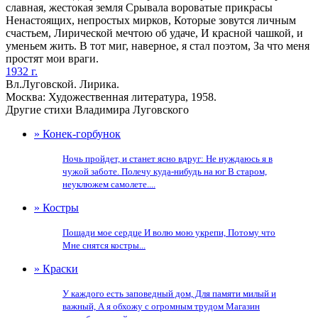
славная, жестокая земля Срывала вороватые прикрасы
Ненастоящих, непростых мирков, Которые зовутся личным
счастьем, Лирической мечтою об удаче, И красной чашкой, и
уменьем жить. В тот миг, наверное, я стал поэтом, За что меня
простят мои враги.
1932 г.
Вл.Луговской. Лирика.
Москва: Художественная литература, 1958.
Другие стихи Владимира Луговского
» Конек-горбунок
Ночь пройдет, и станет ясно вдруг: Не нуждаюсь я в
чужой заботе. Полечу куда-нибудь на юг В старом,
неуклюжем самолете....
» Костры
Пощади мое сердце И волю мою укрепи, Потому что
Мне снятся костры...
» Краски
У каждого есть заповедный дом, Для памяти милый и
важный, А я обхожу с огромным трудом Магазин