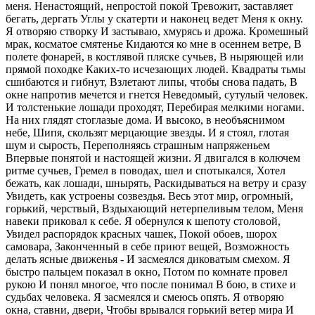
меня. Ненастоящий, непростой покой Тревожит, заставляет
бегать, дергать Углы у скатерти и наконец ведет Меня к окну.
Я отворяю створку И застываю, хмурясь и дрожа. Кромешный
мрак, косматое смятенье Кидаются ко мне в осеннем ветре, В
полете фонарей, в костлявой пляске сучьев, В ныряющей или
прямой походке Каких-то исчезающих людей. Квадраты тьмы
сшибаются и гибнут, Взлетают липы, чтобы снова падать, В
окне напротив мечется и гнется Неведомый, сутулый человек.
И толстенькие лошади проходят, Перебирая мелкими ногами.
На них глядят стоглазые дома. И высоко, в необъяснимом
небе, Шипя, скользят мерцающие звезды. И я стоял, глотая
шум и сырость, Переполняясь страшным напряженьем
Впервые понятой и настоящей жизни. Я двигался в колючем
ритме сучьев, Гремел в поводах, шел и спотыкался, Хотел
бежать, как лошади, шнырять, Раскидываться на ветру и сразу
Увидеть, как устроены созвездья. Весь этот мир, огромный,
горький, черствый, Вздыхающий нетерпеливым телом, Меня
навеки приковал к себе. Я обернулся к шепоту столовой,
Увидел распорядок красных чашек, Покой обоев, шорох
самовара, Законченный в себе приют вещей, Возможность
делать ясные движенья - И засмеялся диковатым смехом. Я
быстро пальцем показал в окно, Потом по комнате провел
рукою И понял многое, что после понимал В бою, в стихе и
судьбах человека. Я засмеялся и смеюсь опять. Я отворяю
окна, ставни, двери, Чтобы врывался горький ветер мира И