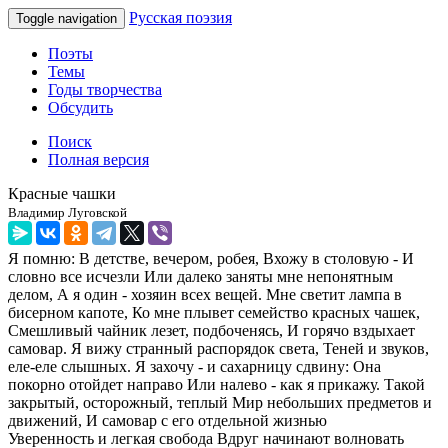
Русская поэзия
Toggle navigation
Поэты
Темы
Годы творчества
Обсудить
Поиск
Полная версия
Красные чашки
Владимир Луговской
Я помню: В детстве, вечером, робея, Вхожу в столовую - И
словно все исчезли Или далеко заняты мне непонятным
делом, А я один - хозяин всех вещей. Мне светит лампа в
бисерном капоте, Ко мне плывет семейство красных чашек,
Смешливый чайник лезет, подбоченясь, И горячо вздыхает
самовар. Я вижу странный распорядок света, Теней и звуков,
еле-еле слышных. Я захочу - и сахарницу сдвину: Она
покорно отойдет направо Или налево - как я прикажу. Такой
закрытый, осторожный, теплый Мир небольших предметов и
движений, И самовар с его отдельной жизнью
Уверенность и легкая свобода Вдруг начинают волновать