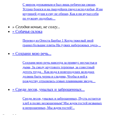
С миром державным я был лишь ребячески связан,
Устриц боялся и на гвардейцев глядел исподлобья, И ни
крупицей души я ему не обязан, Как я ни мучал себя
по чужому подобью....
» Сегодня ночью, не солгу...
» Собачья склока
Перевод из Огюста Барбье 1 Когда тяжелый зной
гранил большие плиты На гулких набережных здесь,...
» Сохрани мою речь...
Сохрани мою речь навсегда за привкус несчастья и
дыма, За смолу кругового терпенья, за совестный
деготь труда... Как вода в новгородских колодцах
должна быть черна и сладима, Чтобы в ней к
рождеству отразилась семью плавниками звезда....
» Среди лесов, унылых и заброшенных...
Среди лесов, унылых и заброшенных, Пусть остается
хлеб в полях нескошенным! Мы ждем гостей незваных
и непрошенных, Мы ждем гостей!...