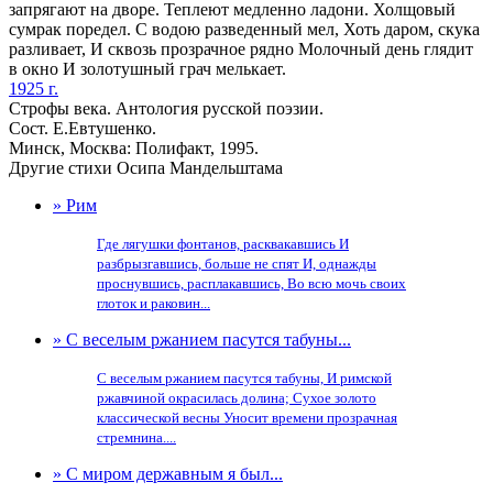
запрягают на дворе. Теплеют медленно ладони. Холщовый
сумрак поредел. С водою разведенный мел, Хоть даром, скука
разливает, И сквозь прозрачное рядно Молочный день глядит
в окно И золотушный грач мелькает.
1925 г.
Строфы века. Антология русской поэзии.
Сост. Е.Евтушенко.
Минск, Москва: Полифакт, 1995.
Другие стихи Осипа Мандельштама
» Рим
Где лягушки фонтанов, расквакавшись И
разбрызгавшись, больше не спят И, однажды
проснувшись, расплакавшись, Во всю мочь своих
глоток и раковин...
» С веселым ржанием пасутся табуны...
С веселым ржанием пасутся табуны, И римской
ржавчиной окрасилась долина; Сухое золото
классической весны Уносит времени прозрачная
стремнина....
» С миром державным я был...