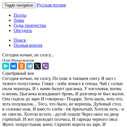
Русская поэзия
Toggle navigation
Поэты
Темы
Годы творчества
Обсудить
Поиск
Полная версия
Сегодня ночью, не солгу...
Осип Мандельштам
Серебряный век
Сегодня ночью, не солгу, По пояс в тающем снегу Я шел с
чужого полустанка. Гляжу - изба: вошел в сенцы, Чай с солью
пили чернецы, И с ними балует цыганка. У изголовья, вновь
и вновь, Цыганка вскидывает бровь, И разговор ее был жалок.
Она сидела до зари И говорила:- Подари. Хоть шаль, хоть что,
хоть полушалок... Того, что было, не вернешь, Дубовый стол,
в солонке нож, И вместо хлеба - ёж брюхатый; Хотели петь - и
не смогли, Хотели встать - дугой пошли Через окно на двор
горбатый. И вот проходит полчаса, И гарнцы черного овса
Жуют, похрустывая, кони; Скрипят ворота на заре, И