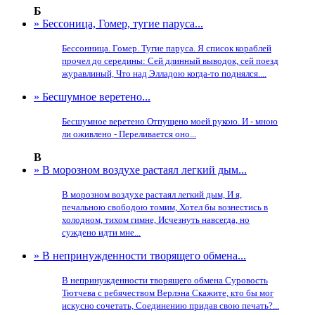
Б
» Бессоница, Гомер, тугие паруса...
Бессонница. Гомер. Тугие паруса. Я список кораблей
прочел до середины: Сей длинный выводок, сей поезд
журавлиный, Что над Элладою когда-то поднялся....
» Бесшумное веретено...
Бесшумное веретено Отпущено моей рукою. И - мною
ли оживлено - Переливается оно...
В
» В морозном воздухе растаял легкий дым...
В морозном воздухе растаял легкий дым, И я,
печальною свободою томим, Хотел бы вознестись в
холодном, тихом гимне, Исчезнуть навсегда, но
суждено идти мне...
» В непринужденности творящего обмена...
В непринужденности творящего обмена Суровость
Тютчева с ребячеством Верлэна Скажите, кто бы мог
искусно сочетать, Соединению придав свою печать?...