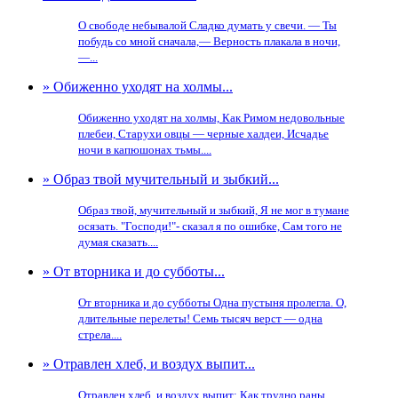
О свободе небывалой Сладко думать у свечи. — Ты
побудь со мной сначала,— Верность плакала в ночи,
—...
» Обиженно уходят на холмы...
Обиженно уходят на холмы, Как Римом недовольные
плебеи, Старухи овцы — черные халдеи, Исчадье
ночи в капюшонах тьмы....
» Образ твой мучительный и зыбкий...
Образ твой, мучительный и зыбкий, Я не мог в тумане
осязать. "Господи!"- сказал я по ошибке, Сам того не
думая сказать....
» От вторника и до субботы...
От вторника и до субботы Одна пустыня пролегла. О,
длительные перелеты! Семь тысяч верст — одна
стрела....
» Отравлен хлеб, и воздух выпит...
Отравлен хлеб, и воздух выпит: Как трудно раны