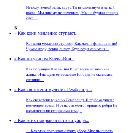
Из полутемной залы, вдруг, Ты выскользнула в легкой
шали - Мы никому не помешали, Мы не будили спящих
слуг......
К
» Как кони медленно ступают...
Как кони медленно ступают, Как мало в фонарях огня!
Чужие люди, верно, знают, Куда везут они меня....
» Как по улицам Киева-Вия...
Как по улицам Киева-Вия Ищет мужа не знаю чья
жинка, И на щеки ее восковые Ни одна не скатилась
слезинка....
» Как светотени мученик Рембрандт...
Как светотени мученик Рембрандт, Я глубоко ушел в
немеющее время, И резкость моего горящего ребра Не
охраняется ни сторожами теми,...
» Как этих покрывал и этого убора...
— Как этих покрывал и этого убора Мне пышность