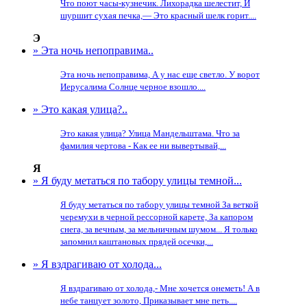
Что поют часы-кузнечик. Лихорадка шелестит, И
шуршит сухая печка,— Это красный шелк горит....
Э
» Эта ночь непоправима..
Эта ночь непоправима, А у нас еще светло. У ворот
Иерусалима Солнце черное взошло....
» Это какая улица?..
Это какая улица? Улица Мандельштама. Что за
фамилия чертова - Как ее ни вывертывай,...
Я
» Я буду метаться по табору улицы темной...
Я буду метаться по табору улицы темной За веткой
черемухи в черной рессорной карете, За капором
снега, за вечным, за мельничным шумом... Я только
запомнил каштановых прядей осечки,...
» Я вздрагиваю от холода...
Я вздрагиваю от холода,- Мне хочется онеметь! А в
небе танцует золото, Приказывает мне петь....