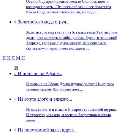
Осенний сумрак - ржавое железо Скрипит, поет и
разьедает плоть... Что весь соблазн и все богатства
Креза Пред лезвием твоей тоски, господь!...
» Золотистого меда струя...
Золотистого меда струя из бутылки текла Так тягуче и
долго, что молвить хозяйка успела: Здесь, в печальной
Тавриде, куда нас судьба занесла, Мы совсем не
скучаем,— и через плечо поглядела....
И
К
Л
М
Н
И
» И поныне на Афоне...
И поныне на Афоне Древо чудное растет, На крутом
зеленом склоне Имя Божие поет....
» Из омута злого и вязкого...
Из омута злого и вязкого Я вырос, тростинкой шурша,
И страстно, и томно, и ласково Запретною жизнью
дыша....
» Из полутемной залы, вдруг...