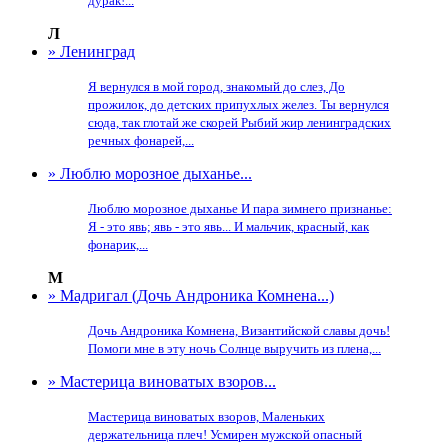
дурак!...
Л
» Ленинград
Я вернулся в мой город, знакомый до слез, До
прожилок, до детских припухлых желез. Ты вернулся
сюда, так глотай же скорей Рыбий жир ленинградских
речных фонарей,...
» Люблю морозное дыханье...
Люблю морозное дыханье И пара зимнего признанье:
Я - это явь; явь - это явь... И мальчик, красный, как
фонарик,...
М
» Мадригал (Дочь Андроника Комнена...)
Дочь Андроника Комнена, Византийской славы дочь!
Помоги мне в эту ночь Солнце выручить из плена,...
» Мастерица виноватых взоров...
Мастерица виноватых взоров, Маленьких
держательница плеч! Усмирен мужской опасный