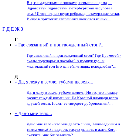
Вы, с квадратными окошками, невысокие дома,—
Здравствуй, здравствуй, петербургская несуровая
зима! И торчат, как щуки ребрами, незамерзшие катки,
И еще в прихожих слепеньких валяются коньки....
Г
Д
Е
Ж
З
Г
» Где связанный и пригвожденный стон?..
Где связанный и пригвожденный стон? Где Прометей -
скалы подспорье и пособье? А коршун где - и
желтоглазый гон Его когтей, летящих исподлобья?...
Д
» Да, я лежу в земле, губами шевеля...
Да, я лежу в земле, губами шевеля, Но то, что я скажу,
заучит каждый школьник: На Красной площади всего
круглей земля, И скат ее твердеет добровольный,...
» Дано мне тело...
Дано мне тело - что мне делать с ним, Таким единым и
таким моим? За радость тихую дышать и жить Кого,
скажите, мне благодарить?...