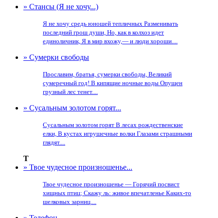
» Стансы (Я не хочу...)
Я не хочу средь юношей тепличных Разменивать
последний грош души, Но, как в колхоз идет
единоличник, Я в мир вхожу,— и люди хороши....
» Сумерки свободы
Прославим, братья, сумерки свободы, Великий
сумеречный год! В кипящие ночные воды Опущен
грузный лес тенет....
» Сусальным золотом горят...
Сусальным золотом горят В лесах рождественские
елки, В кустах игрушечные волки Глазами страшными
глядят....
Т
» Твое чудесное произношенье...
Твое чудесное произношенье — Горячий посвист
хищных птиц; Скажу ль: живое впечатленье Каких-то
шелковых зарниц....
» Телефон