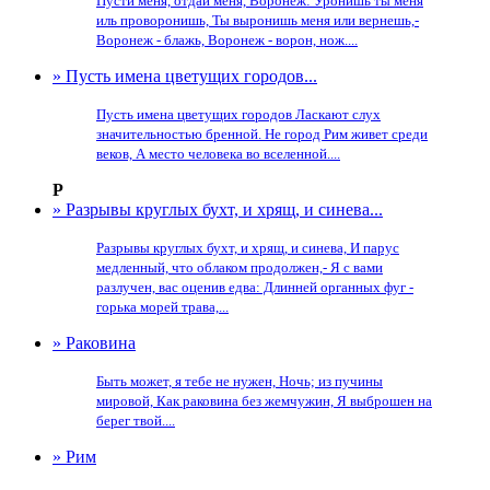
Пусти меня, отдай меня, Воронеж: Уронишь ты меня
иль проворонишь, Ты выронишь меня или вернешь,-
Воронеж - блажь, Воронеж - ворон, нож....
» Пусть имена цветущих городов...
Пусть имена цветущих городов Ласкают слух
значительностью бренной. Не город Рим живет среди
веков, А место человека во вселенной....
Р
» Разрывы круглых бухт, и хрящ, и синева...
Разрывы круглых бухт, и хрящ, и синева, И парус
медленный, что облаком продолжен,- Я с вами
разлучен, вас оценив едва: Длинней органных фуг -
горька морей трава,...
» Раковина
Быть может, я тебе не нужен, Ночь; из пучины
мировой, Как раковина без жемчужин, Я выброшен на
берег твой....
» Рим