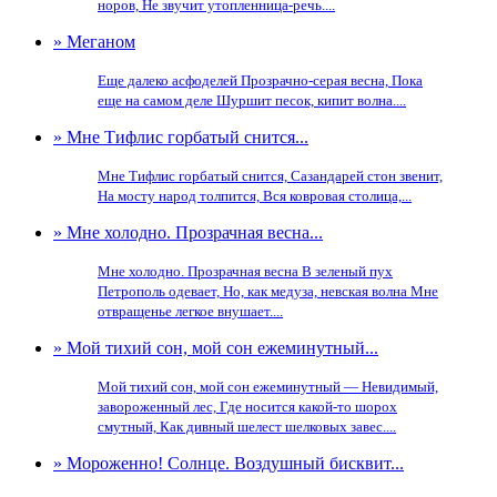
норов, Не звучит утопленница-речь....
» Меганом
Еще далеко асфоделей Прозрачно-серая весна, Пока
еще на самом деле Шуршит песок, кипит волна....
» Мне Тифлис горбатый снится...
Мне Тифлис горбатый снится, Сазандарей стон звенит,
На мосту народ толпится, Вся ковровая столица,...
» Мне холодно. Прозрачная весна...
Мне холодно. Прозрачная весна В зеленый пух
Петрополь одевает, Но, как медуза, невская волна Мне
отвращенье легкое внушает....
» Мой тихий сон, мой сон ежеминутный...
Мой тихий сон, мой сон ежеминутный — Невидимый,
завороженный лес, Где носится какой-то шорох
смутный, Как дивный шелест шелковых завес....
» Мороженно! Солнце. Воздушный бисквит...