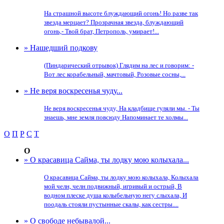
На страшной высоте блуждающий огонь! Но разве так
звезда мерцает? Прозрачная звезда, блуждающий
огонь,- Твой брат, Петрополь, умирает!...
» Нашедший подкову
(Пиндарический отрывок) Глядим на лес и говорим: -
Вот лес корабельный, мачтовый, Розовые сосны,...
» Не веря воскресенья чуду...
Не веря воскресенья чуду, На кладбище гуляли мы. - Ты
знаешь, мне земля повсюду Напоминает те холмы...
О
П
Р
С
Т
О
» О красавица Сайма, ты лодку мою колыхала...
О красавица Сайма, ты лодку мою колыхала, Колыхала
мой челн, челн подвижный, игривый и острый, В
водном плеске душа колыбельную негу слыхала, И
поодаль стояли пустынные скалы, как сестры....
» О свободе небывалой...