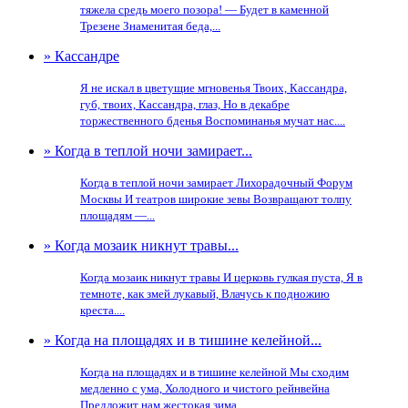
тяжела средь моего позора! — Будет в каменной
Трезене Знаменитая беда,...
» Кассандре
Я не искал в цветущие мгновенья Твоих, Кассандра,
губ, твоих, Кассандра, глаз, Но в декабре
торжественного бденья Воспоминанья мучат нас....
» Когда в теплой ночи замирает...
Когда в теплой ночи замирает Лихорадочный Форум
Москвы И театров широкие зевы Возвращают толпу
площадям —...
» Когда мозаик никнут травы...
Когда мозаик никнут травы И церковь гулкая пуста, Я в
темноте, как змей лукавый, Влачусь к подножию
креста....
» Когда на площадях и в тишине келейной...
Когда на площадях и в тишине келейной Мы сходим
медленно с ума, Холодного и чистого рейнвейна
Предложит нам жестокая зима....