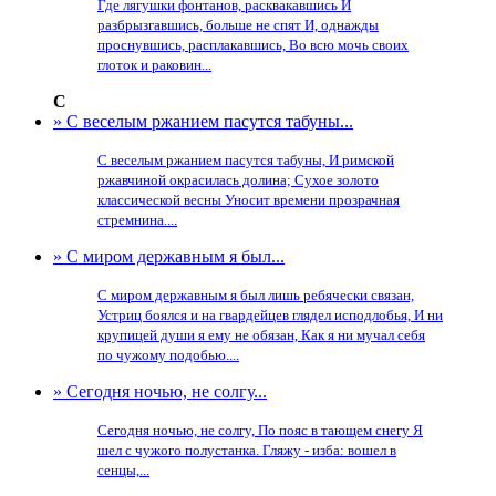
Где лягушки фонтанов, расквакавшись И
разбрызгавшись, больше не спят И, однажды
проснувшись, расплакавшись, Во всю мочь своих
глоток и раковин...
С
» С веселым ржанием пасутся табуны...
С веселым ржанием пасутся табуны, И римской
ржавчиной окрасилась долина; Сухое золото
классической весны Уносит времени прозрачная
стремнина....
» С миром державным я был...
С миром державным я был лишь ребячески связан,
Устриц боялся и на гвардейцев глядел исподлобья, И ни
крупицей души я ему не обязан, Как я ни мучал себя
по чужому подобью....
» Сегодня ночью, не солгу...
Сегодня ночью, не солгу, По пояс в тающем снегу Я
шел с чужого полустанка. Гляжу - изба: вошел в
сенцы,...