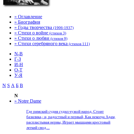
» Оглавление
» Биография
» Годы творчества
(1906-1937)
» Стихи о войне
(стихов 3)
» Стихи о любви
(стихов 9)
» Стихи серебряного века
(стихов 111)
N-В
Г-З
И-Н
О-Т
У-Я
N
S
А
Б
В
N
» Notre Dame
Где римский судия судил чужой народ, Стоит
базилика,- и, радостный и первый, Как некогда Адам,
распластывая нервы, Играет мышцами крестовый
легкий свод....