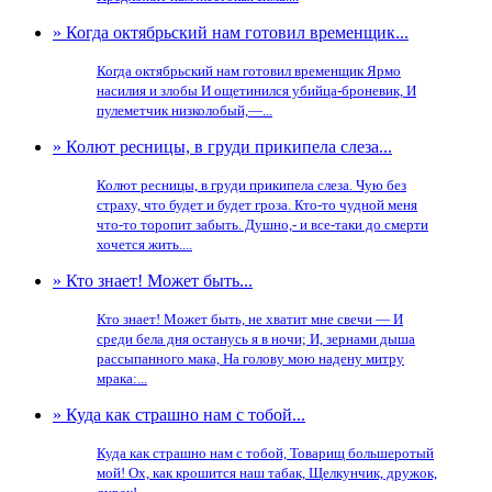
» Когда октябрьский нам готовил временщик...
Когда октябрьский нам готовил временщик Ярмо
насилия и злобы И ощетинился убийца-броневик, И
пулеметчик низколобый,—...
» Колют ресницы, в груди прикипела слеза...
Колют ресницы, в груди прикипела слеза. Чую без
страху, что будет и будет гроза. Кто-то чудной меня
что-то торопит забыть. Душно,- и все-таки до смерти
хочется жить....
» Кто знает! Может быть...
Кто знает! Может быть, не хватит мне свечи — И
среди бела дня останусь я в ночи; И, зернами дыша
рассыпанного мака, На голову мою надену митру
мрака:...
» Куда как страшно нам с тобой...
Куда как страшно нам с тобой, Товарищ большеротый
мой! Ох, как крошится наш табак, Щелкунчик, дружок,