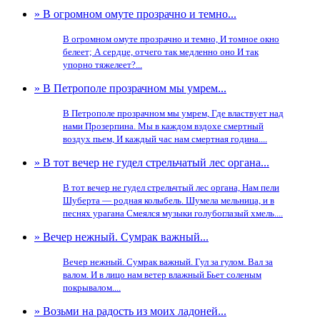
» В огромном омуте прозрачно и темно...
В огромном омуте прозрачно и темно, И томное окно
белеет; А сердце, отчего так медленно оно И так
упорно тяжелеет?...
» В Петрополе прозрачном мы умрем...
В Петрополе прозрачном мы умрем, Где властвует над
нами Прозерпина. Мы в каждом вздохе смертный
воздух пьем, И каждый час нам смертная година....
» В тот вечер не гудел стрельчатый лес органа...
В тот вечер не гудел стрельчтый лес органа, Нам пели
Шуберта — родная колыбель. Шумела мельница, и в
песнях урагана Смеялся музыки голубоглазый хмель....
» Вечер нежный. Сумрак важный...
Вечер нежный. Сумрак важный. Гул за гулом. Вал за
валом. И в лицо нам ветер влажный Бьет соленым
покрывалом....
» Возьми на радость из моих ладоней...