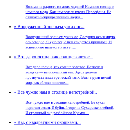
Возьми на радость из моих ладоней Немного солнца и
немного меда, Как нам велели пчелы Персефоны. Не
отвязать неприкрепленной лодки,...
» Вооруженный зреньем узких ос...
Вооруженный зреньем узких ос, Сосущих ось земную,
ось земную, Я чую все, с чем свидеться пришлось, И
вспоминаю наизусть и всуе......
» Вот дароносица, как солнце золотое...
Вот дароносица, как солнце золотое, Повисла в
воздухе — великолепный миг. Здесь должен
прозвучать лишь греческий язык: Взят в руки целый
мир, как яблоко простое....
» Все чуждо нам в столице непотребной..
Все чуждо нам в столице непотребной: Ее сухая
черствая земля, И буйный торг на Сухаревке хлебной,
И страшный вид разбойного Кремля....
» Вы, с квадратными окошками...