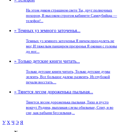
На этом диком страшном свете Ты, друг полночных
похорон, В высоком строгом кабинете Самоубийцы —
телефон!...
» Темных уз земного заточенья...
Темных уз земного заточенья Я ничем преодолеть не
мог, И тяжелым панцирем презренья Я окован с головы
до ног....
» Только детские книги читать...
Только детские книги читать, Только детские думы
лелеять, Все большое далеко развеять, Из глубокой
печали восстать....
» Тянется лесом дороженька пыльная...
Тянется лесом дороженька пыльная, Тихо и пусто
вокруг. Родина, выплакав слезы обильные, Спит, и во
сне, как рабыня бессильная,...
У
Х
Ч
Э
Я