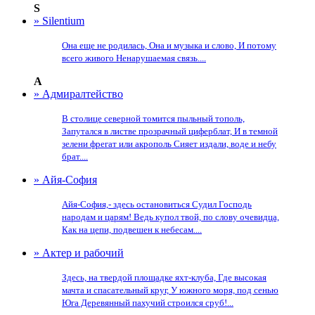
S
» Silentium
Она еще не родилась, Она и музыка и слово, И потому
всего живого Ненарушаемая связь....
А
» Адмиралтейство
В столице северной томится пыльный тополь,
Запутался в листве прозрачный циферблат, И в темной
зелени фрегат или акрополь Сияет издали, воде и небу
брат....
» Айя-София
Айя-София,- здесь остановиться Судил Господь
народам и царям! Ведь купол твой, по слову очевидца,
Как на цепи, подвешен к небесам....
» Актер и рабочий
Здесь, на твердой площадке яхт-клуба, Где высокая
мачта и спасательный круг, У южного моря, под сенью
Юга Деревянный пахучий строился сруб!...