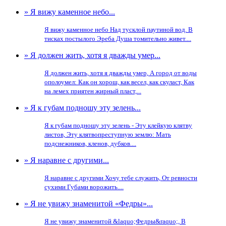
» Я вижу каменное небо...
Я вижу каменное небо Над тусклой паутиной вод. В
тисках постылого Эреба Душа томительно живет....
» Я должен жить, хотя я дважды умер...
Я должен жить, хотя я дважды умер, А город от воды
ополоумел: Как он хорош, как весел, как скуласт, Как
на лемех приятен жирный пласт,...
» Я к губам подношу эту зелень...
Я к губам подношу эту зелень - Эту клейкую клятву
листов, Эту клятвопреступную землю: Мать
подснежников, кленов, дубков....
» Я наравне с другими...
Я наравне с другими Хочу тебе служить, От ревности
сухими Губами ворожить....
» Я не увижу знаменитой «Федры»...
Я не увижу знаменитой &laquo;Федры&raquo;, В