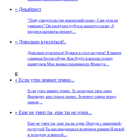
» Декабрист
"Тому свидетельство языческий сенат,- Сии дела не
умирают" Он раскурил чубук и запахнул халат, А
рядом в шахматы играют....
» Довольно кукситься!..
Довольно кукситься! Бумаги в стол засунем! Я нынче
славным бесом обуян, Как будто в корень голову
шампунем Мне вымыл парикмахер Франсуа....
Е
» Если утро зимнее темно...
Если утро зимнее темно, То холодное твое окно
Выглядит, как старое панно: Зеленеет плющ перед
окном;...
» Еще не умер ты, еще ты не один...
Еще не умер ты, еще ты не один, Покуда с нищенкой-
подругой Ты наслаждаешься величием равнин И мглой,
и холодом, и вьюгой....