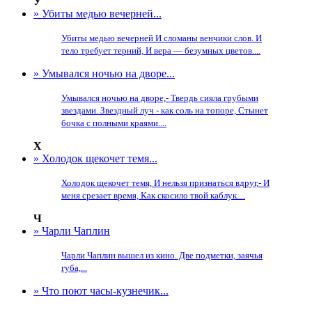
У
» Убиты медью вечерней...
Убиты медью вечерней И сломаны венчики слов. И
тело требует терний, И вера — безумных цветов....
» Умывался ночью на дворе...
Умывался ночью на дворе,- Твердь сияла грубыми
звездами. Звездный луч - как соль на топоре, Стынет
бочка с полными краями....
Х
» Холодок щекочет темя...
Холодок щекочет темя, И нельзя признаться вдруг,- И
меня срезает время, Как скосило твой каблук....
Ч
» Чарли Чаплин
Чарли Чаплин вышел из кино. Две подметки, заячья
губа,...
» Что поют часы-кузнечик...