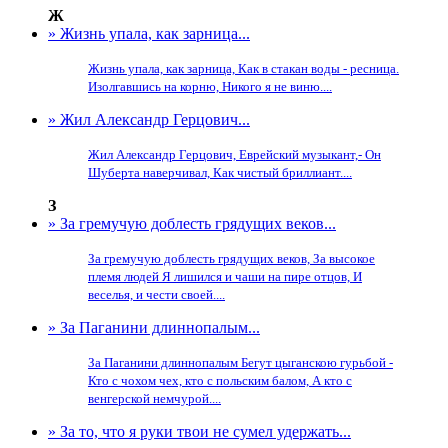
Ж
» Жизнь упала, как зарница...
Жизнь упала, как зарница, Как в стакан воды - ресница.
Изолгавшись на корню, Никого я не виню....
» Жил Александр Герцович...
Жил Александр Герцович, Еврейский музыкант,- Он
Шуберта наверчивал, Как чистый бриллиант....
З
» За гремучую доблесть грядущих веков...
За гремучую доблесть грядущих веков, За высокое
племя людей Я лишился и чаши на пире отцов, И
веселья, и чести своей....
» За Паганини длиннопалым...
За Паганини длиннопалым Бегут цыганскою гурьбой -
Кто с чохом чех, кто с польским балом, А кто с
венгерской немчурой....
» За то, что я руки твои не сумел удержать...