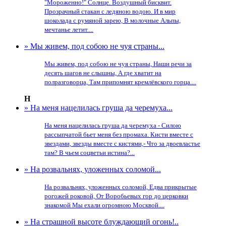
"Мороженно!" Солнце. Воздушный бисквит.
Прозрачный стакан с ледяною водою. И в мир
шоколада с румяной зарею, В молочные Альпы,
мечтанье летит....
» Мы живем, под собою не чуя страны...
Мы живем, под собою не чуя страны, Наши речи за
десять шагов не слышны, А где хватит на
полразговорца, Там припомнят кремлёвского горца....
Н
» На меня нацелилась груша да черемуха...
На меня нацелилась груша да черемуха - Силою
рассыпчатой бьет меня без промаха. Кисти вместе с
звездами, звезды вместе с кистями,- Что за двоевластье
там? В чьем соцветьи истина?...
» На розвальнях, уложенных соломой...
На розвальнях, уложенных соломой, Едва прикрытые
рогожей роковой, От Воробьевых гор до церковки
знакомой Мы ехали огромною Москвой....
» На страшной высоте блуждающий огонь!..