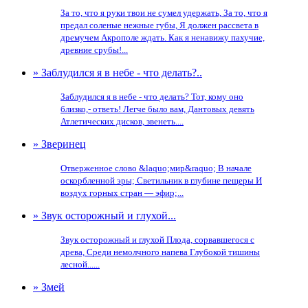
За то, что я руки твои не сумел удержать, За то, что я
предал соленые нежные губы, Я должен рассвета в
дремучем Акрополе ждать. Как я ненавижу пахучие,
древние срубы!...
» Заблудился я в небе - что делать?..
Заблудился я в небе - что делать? Тот, кому оно
близко,- ответь! Легче было вам, Дантовых девять
Атлетических дисков, звенеть....
» Зверинец
Отверженное слово &laquo;мир&raquo; В начале
оскорбленной эры; Светильник в глубине пещеры И
воздух горных стран — эфир;...
» Звук осторожный и глухой...
Звук осторожный и глухой Плода, сорвавшегося с
древа, Среди немолчного напева Глубокой тишины
лесной......
» Змей