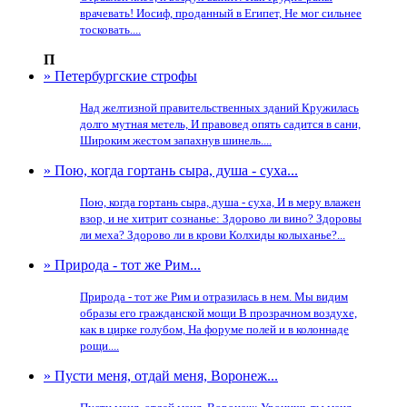
врачевать! Иосиф, проданный в Египет, Не мог сильнее
тосковать....
П
» Петербургские строфы
Над желтизной правительственных зданий Кружилась
долго мутная метель, И правовед опять садится в сани,
Широким жестом запахнув шинель....
» Пою, когда гортань сыра, душа - суха...
Пою, когда гортань сыра, душа - суха, И в меру влажен
взор, и не хитрит сознанье: Здорово ли вино? Здоровы
ли меха? Здорово ли в крови Колхиды колыханье?...
» Природа - тот же Рим...
Природа - тот же Рим и отразилась в нем. Мы видим
образы его гражданской мощи В прозрачном воздухе,
как в цирке голубом, На форуме полей и в колоннаде
рощи....
» Пусти меня, отдай меня, Воронеж...