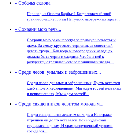
» Собачья склока
Перевод из Огюста Барбье 1 Когда тяжелый зной
гранил большие плиты На гулких набережных здесь,...
» Сохрани мою речь...
Сохрани мою речь навсегда за привкус несчастья и
дыма, За смолу кругового терпенья, за совестный
деготь труда... Как вода в новгородских колодцах
должна быть черна и сладима, Чтобы в ней к
рождеству отразилась семью плавниками звезда....
» Среди лесов, унылых и заброшенных...
Среди лесов, унылых и заброшенных, Пусть остается
хлеб в полях нескошенным! Мы ждем гостей незваных
и непрошенных, Мы ждем гостей!...
» Среди священников левитом молодым...
Среди священников левитом молодым На страже
утренней он долго оставался. Ночь иудейская
сгущалася над ним, И храм разрушенный угрюмо
созидался....