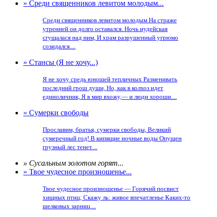
» Среди священников левитом молодым...
Среди священников левитом молодым На страже
утренней он долго оставался. Ночь иудейская
сгущалася над ним, И храм разрушенный угрюмо
созидался....
» Стансы (Я не хочу...)
Я не хочу средь юношей тепличных Разменивать
последний грош души, Но, как в колхоз идет
единоличник, Я в мир вхожу,— и люди хороши....
» Сумерки свободы
Прославим, братья, сумерки свободы, Великий
сумеречный год! В кипящие ночные воды Опущен
грузный лес тенет....
» Сусальным золотом горят...
» Твое чудесное произношенье...
Твое чудесное произношенье — Горячий посвист
хищных птиц; Скажу ль: живое впечатленье Каких-то
шелковых зарниц....