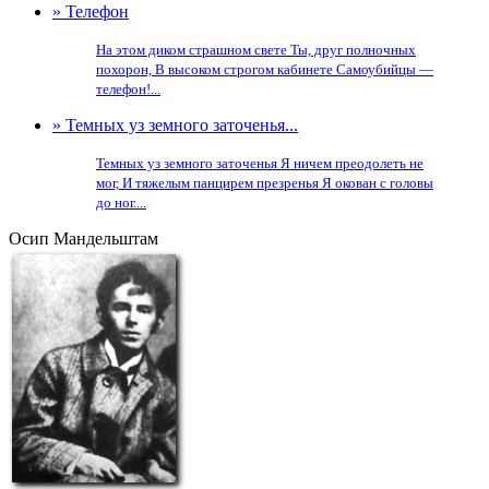
» Телефон
На этом диком страшном свете Ты, друг полночных
похорон, В высоком строгом кабинете Самоубийцы —
телефон!...
» Темных уз земного заточенья...
Темных уз земного заточенья Я ничем преодолеть не
мог, И тяжелым панцирем презренья Я окован с головы
до ног....
Осип Мандельштам