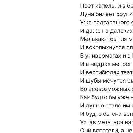
Поет капель, и в б
Луна белеет хрупк
Уже подтаявшего с
И даже на далеких 
Мелькают бытия м
И всколыхнулся сп
В универмагах и в 
И в недрах метропо
И вестибюлях теат
И шубы мечутся см
Во всевозможных р
Как будто бы уже н
И душно стало им и
И будто бы они всп
Устав метаться на
Они вспотели, а не