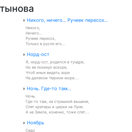
ртынова
»
Никого, ничего... Ручеек пересох...
Никого,

Ничего...

Ручеек пересох,

Только в русле его...
»
Норд-ост
Я, норд-ост, родился в тундре,

Но ее покинул вскоре,

Чтоб иные видеть зори

На далеком Черном море....
»
Ночь. Где-то там...
Ночь.

Где-то там, на страшной вышине,

Спят кратеры и цирки на Луне.

А на Земле, конечно, тоже спят....
»
Ноябрь
Седо
