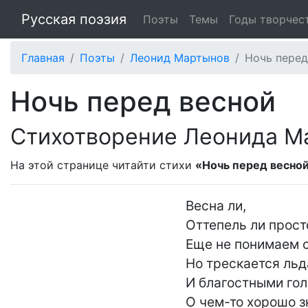
Русская поэзия
Поэты
Темы
Годы творчес
Главная
Поэты
Леонид Мартынов
Ночь перед
Ночь перед весной
Стихотворение Леонида М
На этой странице читайти стихи
«Ночь перед весно
Весна ли,

Оттепель ли просто
Еще не понимаем с
Но трескается льда
И благостными гол
О чем-то хорошо з