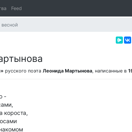
тва
Feed
 весной
артынова
й»
русского поэта
Леонида Мартынова
, написанные в
1
 -

ами,

 короста,

осами

накомом
