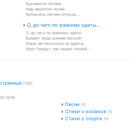
Курчавятся облака

Над чернотою полей.

Кончились летние отпуска,...
»
О, до чего по-разному одеты...
О, до чего по-разному одеты

Бывают люди раннею весной!

Иные, ей нисколько не задеты,

Идут-бредут, как чащею лесной,...
 странице
(152)
20-1974)
»
Песни
(1)
»
Стихи о космосе
(1)
»
Стихи о спорте
(1)