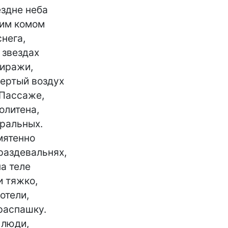
ездне неба

им комом

нега,

звездах

иражи,

ертый воздух

Пассаже,

литена,

ральных.

ятенно

аздевальнях,

а теле

 тяжко,

отели,

распашку.

 люди,
