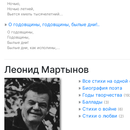
Ночью,

Ночью летней,

Вьется хмель тысячелетний...
»
О годовщины, годовщины, былые дни!..
О годовщины,

Годовщины,

Былые дни!

Былые дни, как исполины,...
Леонид Мартынов
»
Все стихи на одной
»
Биография поэта
»
Годы творчества
(19
»
Баллады
(3)
»
Стихи о войне
(6)
»
Стихи о любви
(2)