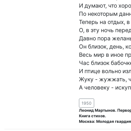
И думают, что хоро
По некоторым данн
Теперь на отдых, в
О, в эту ночь пере
Давно пора желань
Он близок, день, ко
Весь мир в иное пр
Час близок бабочке
И птице вольно изл
Жуку - жужжать, ч
А человеку - искуп
1950
Леонид Мартынов. Перво
Книга стихов.
Москва: Молодая гвардия