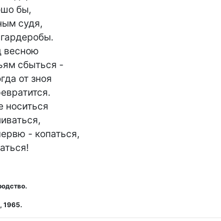
шо бы,

ым судя,

 гардеробы.

д весною

ям сбыться -

гда от зноя

евратится.

 носиться

иваться,

ервю - копаться,

аться!
родство.
, 1965.