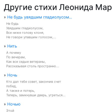
Другие стихи Леонида Ма
»
Не будь увядшим гладиолусом...
Не будь

Увядшим гладиолусом,

Все ниже голову клоня,

Не говори упавшим голосом,...
»
Нить
А почему

По вечерам,

Как все седые ветераны,

Рассказывая столь пространно...
»
Ночь
Кто дал тебе совет, закончив счет

побед,

А также и потерь,

Теперь, замкнувши дверь, угреться...
»
Ночью
Этой
