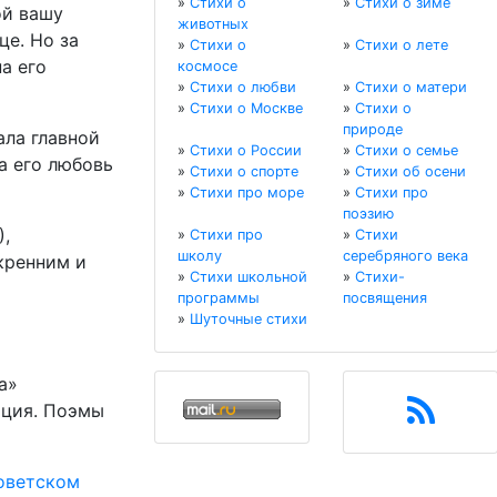
»
Стихи о
»
Стихи о зиме
ой вашу
животных
це. Но за
»
Стихи о
»
Стихи о лете
а его
космосе
»
Стихи о любви
»
Стихи о матери
»
Стихи о Москве
»
Стихи о
природе
ала главной
»
Стихи о России
»
Стихи о семье
а его любовь
»
Стихи о спорте
»
Стихи об осени
»
Стихи про море
»
Стихи про
поэзию
),
»
Стихи про
»
Стихи
школу
серебряного века
кренним и
»
Стихи школьной
»
Стихи-
программы
посвящения
»
Шуточные стихи
а»
ация. Поэмы
оветском