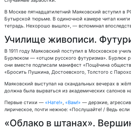
случайные заработки.
В Москве пятнадцатилетний Маяковский вступил в Р
Бутырской тюрьме. В одиночной камере читал книги 
тетрадь. Нехорошо вышло», — вспоминал впоследст
Училище живописи. Футур
В 1911 году Маяковский поступил в Московское учил
Бурлюком — «отцом русского футуризма». Бурлюк разг
они вместе подписали манифест «Пощёчина обществ
«Бросить Пушкина, Достоевского, Толстого с Парох
Маяковский выступал на скандальных вечерах в жёл
должна была вырваться из академических салонов на 
Первые стихи —
«Нате!»
,
«Вам!»
— дерзкие, агрессив
лирическое, почти нежное: «Послушайте! / Ведь есл
«Облако в штанах». Верши