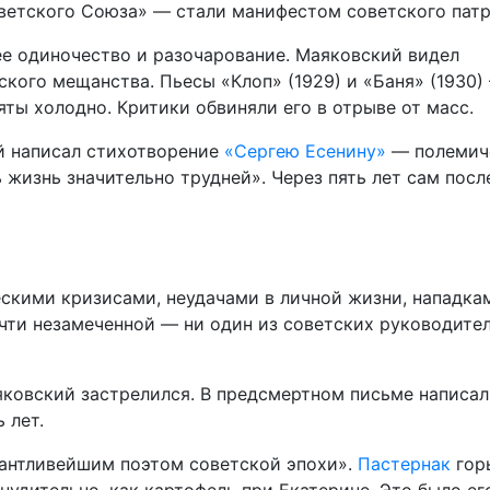
ветского Союза» — стали манифестом советского пат
е одиночество и разочарование. Маяковский видел
кого мещанства. Пьесы «Клоп» (1929) и «Баня» (1930)
ты холодно. Критики обвиняли его в отрыве от масс.
й написал стихотворение
«Сергею Есенину»
— полемич
ь жизнь значительно трудней». Через пять лет сам посл
скими кризисами, неудачами в личной жизни, нападка
очти незамеченной — ни один из советских руководите
яковский застрелился. В предсмертном письме написал:
 лет.
алантливейшим поэтом советской эпохи».
Пастернак
гор