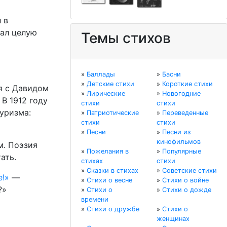
 в
сал целую
Темы стихов
»
Баллады
»
Басни
»
Детские стихи
»
Короткие стихи
я с Давидом
»
Лирические
»
Новогодние
В 1912 году
стихи
стихи
уризма:
»
Патриотические
»
Переведенные
стихи
стихи
»
Песни
»
Песни из
кинофильмов
м. Поэзия
»
Пожелания в
»
Популярные
ать.
стихах
стихи
»
Сказки в стихах
»
Советские стихи
!»
—
»
Стихи о весне
»
Стихи о войне
?»
»
Стихи о
»
Стихи о дожде
времени
»
Стихи о дружбе
»
Стихи о
женщинах