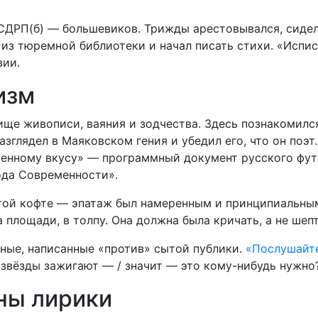
СДРП(б) — большевиков. Трижды арестовывался, сидел
из тюремной библиотеки и начал писать стихи. «Испи
вии.
изм
ище живописи, ваяния и зодчества. Здесь познакомилс
лядел в Маяковском гения и убедил его, что он поэт. 
енному вкусу» — программный документ русского фут
ода Современности».
той кофте — эпатаж был намеренным и принципиальны
площади, в толпу. Она должна была кричать, а не шепт
ные, написанные «против» сытой публики.
«Послушайте
и звёзды зажигают — / значит — это кому-нибудь нужно
ны лирики