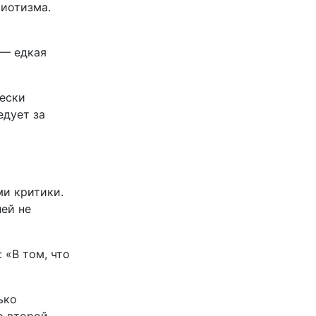
риотизма.
 — едкая
ески
едует за
ми критики.
лей не
 «В том, что
ько