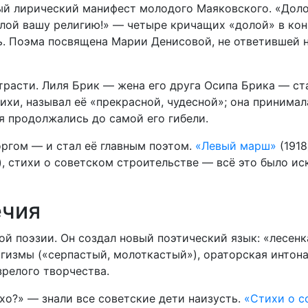
й лирический манифест молодого Маяковского. «Дол
лой вашу религию!» — четыре кричащих «долой» в кон
ь. Поэма посвящена Марии Денисовой, не ответившей н
расти. Лиля Брик — жена его друга Осипа Брика — ст
ихи, называл её «прекрасной, чудесной»; она принимал
я продолжались до самой его гибели.
оргом — и стал её главным поэтом.
«Левый марш»
(1918
, стихи о советском строительстве — всё это было ис
ечия
ой поэзии. Он создал новый поэтический язык: «лесенк
огизмы («серпастый, молоткастый»), ораторская интон
зрелого творчества.
хо?» — знали все советские дети наизусть.
«Стихи о с