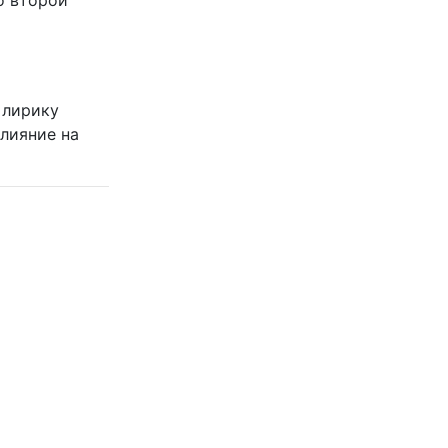
о второй
 лирику
влияние на