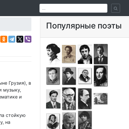
Популярные поэты
не Грузия), в
и музыку,
ематике и
ила стойкую
у, на