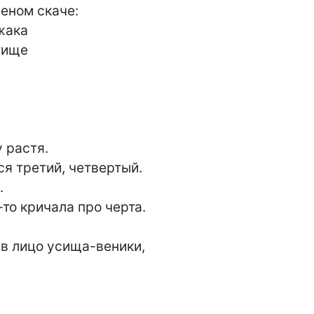
еном скаче:

жака

ище

 растя.

я третий, четвертый.



-то кричала про черта.

в лицо усища-веники,
