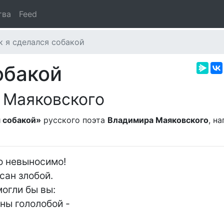
тва
Feed
к я сделался собакой
обакой
 Маяковского
я собакой»
русского поэта
Владимира Маяковского
, н
о невыносимо!

сан злобой.

огли бы вы:

ны гололобой -
