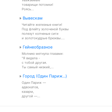
Уважаемые

товарищи потомки!

Роясь...
»
Вывескам
Читайте железные книги!

Под флейту золоченой буквы

полезут копченые сиги

и золотокудрые брюквы....
»
Гейнеобразное
Молнию метнула глазами:

"Я видела -

с тобой другая.

Ты самый низкий,...
»
Город (Один Париж...)
Один Париж —

адвокатов,

казарм,

другой —...