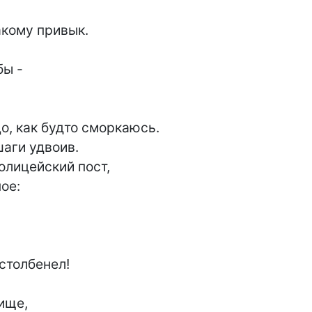
акому привык.

ы -

о, как будто сморкаюсь.

аги удвоив.

лицейский пост,

е:

столбенел!

ище,
