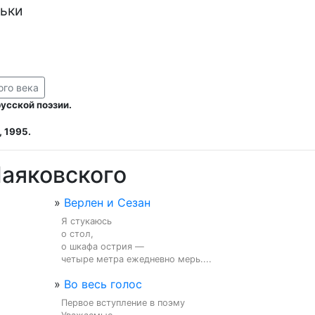
ьки

ого века
усской поэзии.
 1995.
аяковского
»
Верлен и Сезан
Я стукаюсь

о стол,

о шкафа острия —

четыре метра ежедневно мерь....
»
Во весь голос
Первое вступление в поэму
