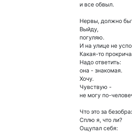
и все обвыл.

Нервы, должно быть
Выйду,

погуляю.

И на улице не успо
Какая-то прокрича
Надо ответить:

она - знакомая.

Хочу.

Чувствую -

не могу по-человеч
Что это за безобраз
Сплю я, что ли?

Ощупал себя:
