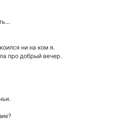
...

коился ни на ком я.

ла про добрый вечер.

ьи.

ие?
