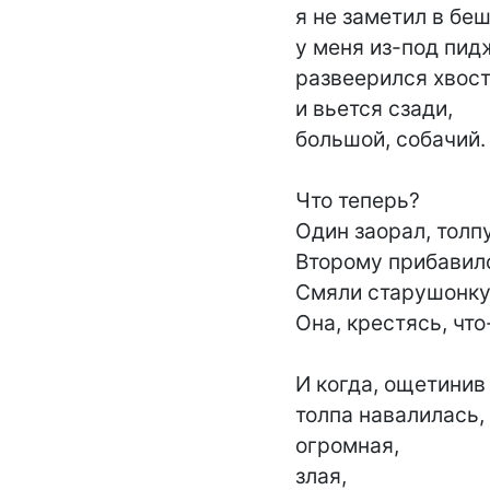
я не заметил в беш
у меня из-под пид
развеерился хвост
и вьется сзади,

большой, собачий.

Что теперь?

Один заорал, толпу
Второму прибавилс
Смяли старушонку.
Она, крестясь, что
И когда, ощетинив 
толпа навалилась,

огромная,

злая,
