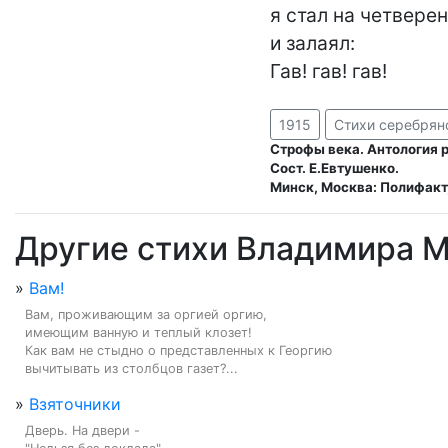
я стал на четверен
и залаял:

Гав! гав! гав!
1915
Стихи серебрян
Строфы века. Антология р
Сост. Е.Евтушенко.
Минск, Москва: Полифакт,
Другие стихи Владимира М
»
Вам!
Вам, проживающим за оргией оргию,

имеющим ванную и теплый клозет!

Как вам не стыдно о представленных к Георгию

вычитывать из столбцов газет?...
»
Взяточники
Дверь. На двери -
