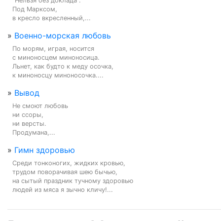
"Нельзя без доклада".

Под Марксом,

в кресло вкресленный,...
»
Военно-морская любовь
По морям, играя, носится

с миноносцем миноносица.

Льнет, как будто к меду осочка,

к миноносцу миноносочка....
»
Вывод
Не смоют любовь

ни ссоры,

ни версты.

Продумана,...
»
Гимн здоровью
Среди тонконогих, жидких кровью,

трудом поворачивая шею бычью,

на сытый праздник тучному здоровью

людей из мяса я зычно кличу!...