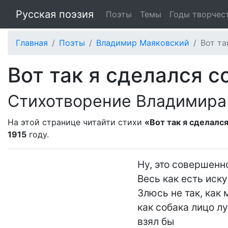
Русская поэзия
Поэты
Темы
Годы творчес
Главная
Поэты
Владимир Маяковский
Вот та
Вот так я сделался с
Стихотворение Владимира
На этой странице читайти стихи
«Вот так я сделалс
1915
году.
Ну, это совершенн
Весь как есть иску
Злюсь не так, как м
как собака лицо лу
взял бы
