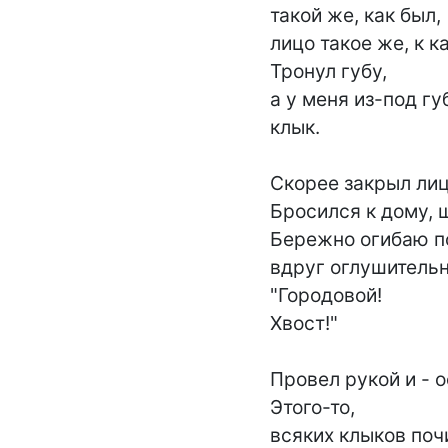
такой же, как был,

лицо такое же, к к
Тронул губу,

а у меня из-под губ
клык.

Скорее закрыл лиц
Бросился к дому, ш
Бережно огибаю по
вдруг оглушительно
"Городовой!

Хвост!"

Провел рукой и - о
Этого-то,

всяких клыков поч