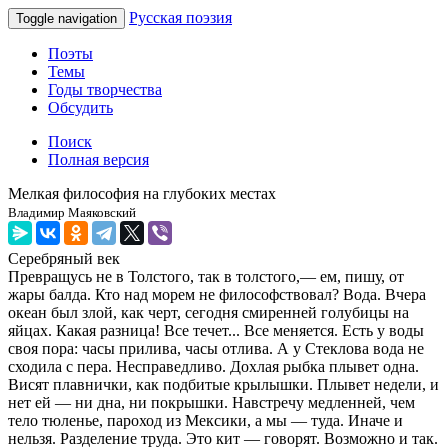
Русская поэзия
Toggle navigation
Поэты
Темы
Годы творчества
Обсудить
Поиск
Полная версия
Мелкая философия на глубоких местах
Владимир Маяковский
Серебряный век
Превращусь не в Толстого, так в толстого,— ем, пишу, от
жары балда. Кто над морем не философствовал? Вода. Вчера
океан был злой, как черт, сегодня смиренней голубицы на
яйцах. Какая разница! Все течет... Все меняется. Есть у воды
своя пора: часы прилива, часы отлива. А у Стеклова вода не
сходила с пера. Несправедливо. Дохлая рыбка плывет одна.
Висят плавнички, как подбитые крылышки. Плывет недели, и
нет ей — ни дна, ни покрышки. Навстречу медленней, чем
тело тюленье, пароход из Мексики, а мы — туда. Иначе и
нельзя. Разделение труда. Это кит — говорят. Возможно и так.