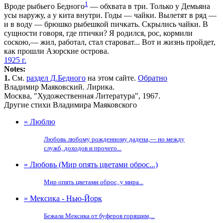
1
Вроде рыбьего Бедного
— обхвата в три. Только у Демьяна
усы наружу, а у кита внутри. Годы — чайки. Вылетят в ряд —
и в воду — брюшко рыбешкой пичкать. Скрылись чайки. В
сущности говоря, где птички? Я родился, рос, кормили
соскою,— жил, работал, стал староват... Вот и жизнь пройдет,
как прошли Азорские острова.
1925 г.
Notes:
1.
См.
раздел Д.Бедного
на этом сайте.
Обратно
Владимир Маяковский. Лирика.
Москва, "Художественная Литература", 1967.
Другие стихи Владимира Маяковского
» Люблю
Любовь любому рожденному дадена,— но между
служб, доходов и прочего...
» Любовь (Мир опять цветами оброс...)
Мир опять цветами оброс, у мира...
» Мексика - Нью-Йорк
Бежала Мексика от буферов горящим,...