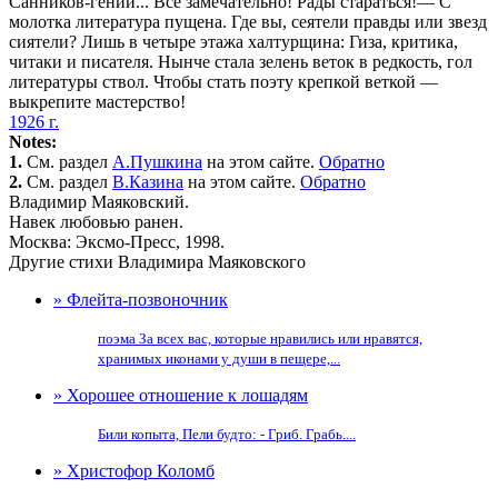
Санников-гений... Все замечательно! Рады стараться!— С
молотка литература пущена. Где вы, сеятели правды или звезд
сиятели? Лишь в четыре этажа халтурщина: Гиза, критика,
читаки и писателя. Нынче стала зелень веток в редкость, гол
литературы ствол. Чтобы стать поэту крепкой веткой —
выкрепите мастерство!
1926 г.
Notes:
1.
См. раздел
А.Пушкина
на этом сайте.
Обратно
2.
См. раздел
В.Казина
на этом сайте.
Обратно
Владимир Маяковский.
Навек любовью ранен.
Москва: Эксмо-Пресс, 1998.
Другие стихи Владимира Маяковского
» Флейта-позвоночник
поэма За всех вас, которые нравились или нравятся,
хранимых иконами у души в пещере,...
» Хорошее отношение к лошадям
Били копыта, Пели будто: - Гриб. Грабь....
» Христофор Коломб