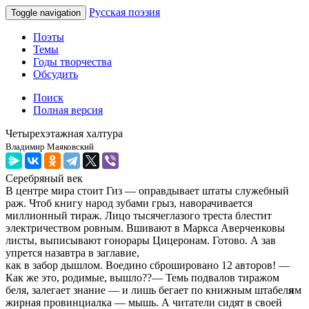
Русская поэзия
Toggle navigation
Поэты
Темы
Годы творчества
Обсудить
Поиск
Полная версия
Четырехэтажная халтура
Владимир Маяковский
Серебряный век
В центре мира стоит Гиз — оправдывает штаты служебный
раж. Чтоб книгу народ зубами грыз, наворачивается
миллионный тираж. Лицо тысячеглазого треста блестит
электричеством ровным. Вшивают в Маркса Аверченковы
листы, выписывают гонорары Цицеронам. Готово. А зав
упрется назавтра в заглавие,
как в забор дышлом. Воедино сброшировано 12 авторов! —
Как же это, родимые, вышло??— Темь подвалов тиражом
беля, залегает знание — и лишь бегает по книжным штабел
я
м
жирная провинциалка — мышь. А читатели сидят в своей