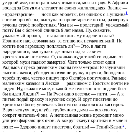
уездной яме, иностранным упиваются, мозги щадя. В Африки
вослед за Бену
я
ми улетают на своих жилплощадях. Званье —
1
«пролетарские» — нося как эполеты, без ошибок с Пушкина
списав про вёсны, выступают пролетарские поэты, развернув
рулоны строф повёрстных. Чем вы — пролетарий, уважаемый
поэт? Вы с богемой слились 9 лет назад. Ну, скажите,
уважаемый пролет,— вы давно динаму видели в глаза? —
Извините нас, сермяжных, за стишонок неудачненький. Не
хотите под гармошку поплясать ли?— Это, в лапти
нарядившись, выступают дачники под заглавием —
крестьянские писатели. О, сколько нуди такой городимо, от
которой мухи падают замертво! Чего только стоит один
Радимов с греко-рязанским своим гекзаметром! Разлунивши
лысины лачк
и
, убежденно взявши ручку в ручки, бороденок
теребя пучки, честно пишут про Октябрь попутчики. Раньше
маленьким казался и Лесков — рядышком с Толстым почти не
виден. Ну, скажите мне, в какой же телескоп в те недели был
бы виден Лидин?! — На Руси одно веселье — пити...— А к
питью подай краюху и кусочек сыру. И орут писатели до
хрипоты о быте, увлекаясь бытом госиздатовских кассиров.
Варят чепуху под клубы трубочного дыма — всякую уху
сожрет читатель-Фока. А неписанная жизнь проходит мимо
улицею фыркающих
о
кон. А вокруг скачут критики в мыле и
2
пене: — Здорово пишут писатели, братцы! — Гений-Казин
,