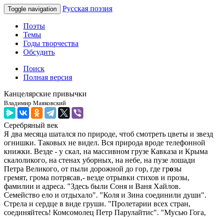
Русская поэзия
Toggle navigation
Поэты
Темы
Годы творчества
Обсудить
Поиск
Полная версия
Канцелярские привычки
Владимир Маяковский
Серебряный век
Я два месяца шатался по природе, чтоб смотреть цветы и звезд
огнишки. Таковых не видел. Вся природа вроде телефонной
книжки. Везде - у скал, на массивном грузе Кавказа и Крыма
скалоликого, на стенах уборных, на небе, на пузе лошади
Петра Великого, от пыли дорожной до гор, где гр
о
зы
гремят, грома потрясав,- везде отрывки стихов и прозы,
фамилии и адреса. "Здесь были Соня и Ваня Хайлов.
Семейство ело и отдыхало". "Коля и Зина соединили души".
Стрела и сердце в виде груши. "Пролетарии всех стран,
соединяйтесь! Комсомолец Петр Парулайтис". "Мусью Гога,