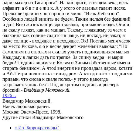
парикмахер из Таганрога". На кипарисе, стоящем века, весь
алфавит: а б в г д е ж з к. А у этого от лазанья талант иссяк.
Превыше орлиных зон просто и мило: "Исак Лебензон".
Особенно людей винить не будем. Таким нельзя без фамилий
и дат! Всю жизнь канцелярствовали, привыкли люди. Они и
на скалу глядят, как на мандат. Такому, глядящему за чаем с
балконца как солнце садится в чаще, ни восход, ни закат, а
даже солнце - входящее и исходящее. Эх! Поставь меня часок
на место Рыкова, я б к весне декрет железный выковал: "По
фамилиям на стволах и ск
а
лах узнать подписавшихся малых.
Каждому в лапки дать по тряпке. За спину ведра - и марш
бодро! Подписавшимся и Колям и Зинам собственные имена
стирать бензином. А чтоб энергия не пропадала даром, кстати
и Ай-Петри почистить скипидаром. А кто до того к подписям
привык, что снова к скале полез,- у этого навсегда
закрывается лик- без". Под декретом подпись и росчерк
броский -
Владимир Маяковский
.
1926 г.
Владимир Маяковский.
Навек любовью ранен.
Москва: Эксмо-Пресс, 1998.
Другие стихи Владимира Маяковского
» Из `Бюрократиады`