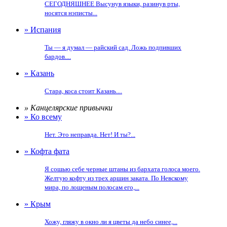
СЕГОДНЯШНЕЕ Высунув языки, разинув рты,
носятся нэписты...
» Испания
Ты — я думал — райский сад. Ложь подпивших
бардов....
» Казань
Стара, коса стоит Казань....
» Канцелярские привычки
» Ко всему
Нет. Это неправда. Нет! И ты?...
» Кофта фата
Я сошью себе черные штаны из бархата голоса моего.
Желтую кофту из трех аршин заката. По Невскому
мира, по лощеным полосам его,...
» Крым
Хожу, гляжу в окно ли я цветы да небо синее,...