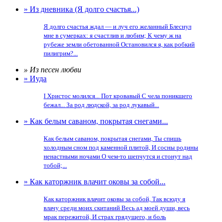
» Из дневника (Я долго счастья...)
Я долго счастья ждал — и луч его желанный Блеснул
мне в сумерках: я счастлив и любим; К чему ж на
рубеже земли обетованной Остановился я, как робкий
пилигрим?...
» Из песен любви
» Иуда
I Христос молился... Пот кровавый С чела поникшего
бежал... За род людской, за род лукавый...
» Как белым саваном, покрытая снегами...
Как белым саваном, покрытая снегами, Ты спишь
холодным сном под каменной плитой, И сосны родины
ненастными ночами О чем-то шепчутся и стонут над
тобой;...
» Как каторжник влачит оковы за собой...
Как каторжник влачит оковы за собой, Так всюду я
влачу среди моих скитаний Весь ад моей души, весь
мрак пережитой, И страх грядущего, и боль