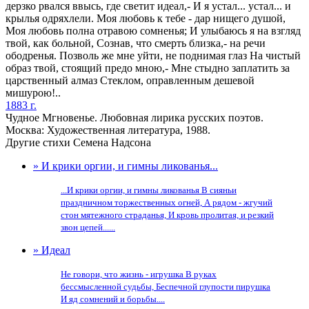
дерзко рвался ввысь, где светит идеал,- И я устал... устал... и
крылья одряхлели. Моя любовь к тебе - дар нищего душой,
Моя любовь полна отравою сомненья; И улыбаюсь я на взгляд
твой, как больной, Сознав, что смерть близка,- на речи
ободренья. Позволь же мне уйти, не поднимая глаз На чистый
образ твой, стоящий предо мною,- Мне стыдно заплатить за
царственный алмаз Стеклом, оправленным дешевой
мишурою!..
1883 г.
Чудное Мгновенье. Любовная лирика русских поэтов.
Москва: Художественная литература, 1988.
Другие стихи Семена Надсона
» И крики оргии, и гимны ликованья...
...И крики оргии, и гимны ликованья В сияньи
праздничном торжественных огней, А рядом - жгучий
стон мятежного страданья, И кровь пролитая, и резкий
звон цепей......
» Идеал
Не говори, что жизнь - игрушка В руках
бессмысленной судьбы, Беспечной глупости пирушка
И яд сомнений и борьбы....