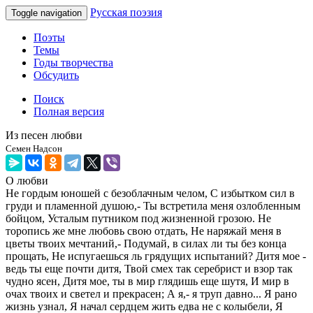
Русская поэзия
Toggle navigation
Поэты
Темы
Годы творчества
Обсудить
Поиск
Полная версия
Из песен любви
Семен Надсон
О любви
Не гордым юношей с безоблачным челом, С избытком сил в
груди и пламенной душою,- Ты встретила меня озлобленным
бойцом, Усталым путником под жизненной грозою. Не
торопись же мне любовь свою отдать, Не наряжай меня в
цветы твоих мечтаний,- Подумай, в силах ли ты без конца
прощать, Не испугаешься ль грядущих испытаний? Дитя мое -
ведь ты еще почти дитя, Твой смех так серебрист и взор так
чудно ясен, Дитя мое, ты в мир глядишь еще шутя, И мир в
очах твоих и светел и прекрасен; А я,- я труп давно... Я рано
жизнь узнал, Я начал сердцем жить едва не с колыбели, Я