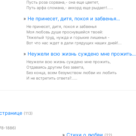
Пусть роза сорвана,- она еще цветет,

Путь арфа сломана,- аккорд еще рыдает!.....
»
Не принесет, дитя, покоя и забвенья...
Не принесет, дитя, покоя и забвенья

Моя любовь душе проснувшейся твоей:

Тяжелый труд, нужда и горькие лишенья -

Вот что нас ждет в дали грядущих наших дней!...
»
Неужели всю жизнь суждено мне прожить...
Неужели всю жизнь суждено мне прожить,

Отдаваясь другим без завета,

Без конца, всем безумством любви их любить

И не встретить ответа?.....
 странице
(113)
78-1886)
»
Стихи о любви
(22)