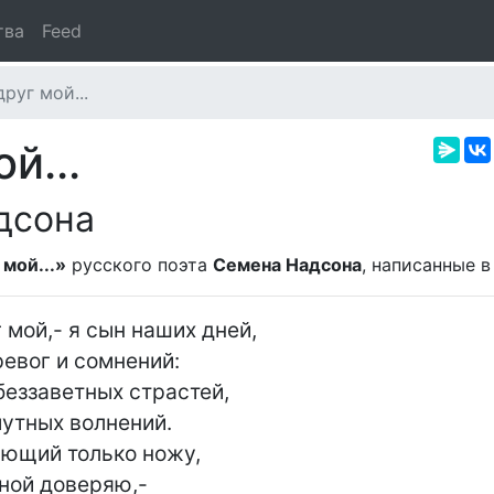
тва
Feed
руг мой...
й...
дсона
 мой...»
русского поэта
Семена Надсона
, написанные 
 мой,- я сын наших дней,

беззаветных страстей,

яющий только ножу,
