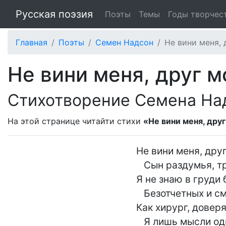
Русская поэзия
Поэты
Темы
Годы творчес
Главная
Поэты
Семен Надсон
Не вини меня, д
Не вини меня, друг мо
Стихотворение Семена На
На этой странице читайти стихи
«Не вини меня, друг
Не вини меня, друг
   Сын раздумья, тревог и сомнений:

Я не знаю в груди 
   Безотчетных и смутных волнений.

Как хирург, довер
   Я лишь мысли одной доверяю,-
