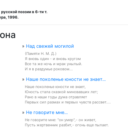
русской поэзии в 6-ти т.
ра, 1996.
сона
»
Над свежей могилой
(Памяти Н. М. Д.)

Я вновь один - и вновь кругом

Все та же ночь и мрак унылый.

И я в раздумье роковом...
»
Наше поколенье юности не знает...
Наше поколенье юности не знает,

Юность стала сказкой миновавших лет;

Рано в наши годы дума отравляет

Первых сил размах и первых чувств рассвет....
»
Не говорите мне...
Не говорите мне: "он умер",- он живет,

Пусть жертвенник разбит,- огонь еще пылает.
