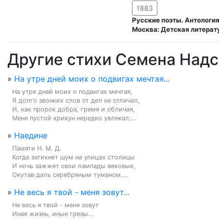
1883
Русские поэты. Антология 
Москва: Детская литерату
Другие стихи Семена Над
»
На утре дней моих о подвигах мечтая...
На утре дней моих о подвигах мечтая,

Я долго звонких слов от дел не отличал,

И, как пророк добра, гремя и обличая,

Меня пустой крикун нередко увлекал;...
»
Наедине
Памяти Н. М. Д.

Когда затихнет шум на улицах столицы

И ночь зажжет свои лампады вековые,

Окутав даль серебряным туманом,...
»
Не весь я твой - меня зовут...
Не весь я твой - меня зовут

Иная жизнь, иные грезы...
