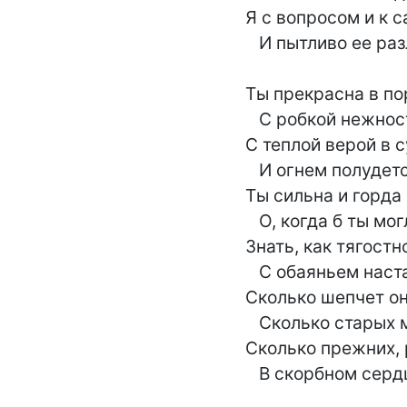
Я с вопросом и к 
   И пытливо ее разлагаю!..

Ты прекрасна в по
   С робкой нежностью первых признаний,

С теплой верой в с
   И огнем полудетских лобзаний;

Ты сильна и горда с
   О, когда б ты могла, дорогая,

Знать, как тягостн
   С обаяньем наставшего рая,

Сколько шепчет он
   Сколько старых могил разрывает,

Сколько прежних, 
   В скорбном сер