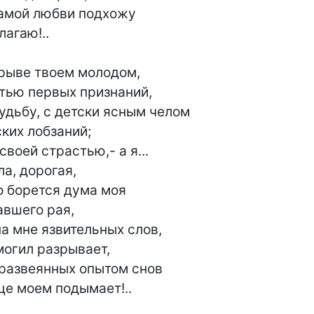
самой любви подхожу

рыве твоем молодом,

удьбу, с детски ясным челом

воей страстью,- а я...

о борется дума моя

а мне язвительных слов,

развеянных опытом снов

дце моем подымает!..