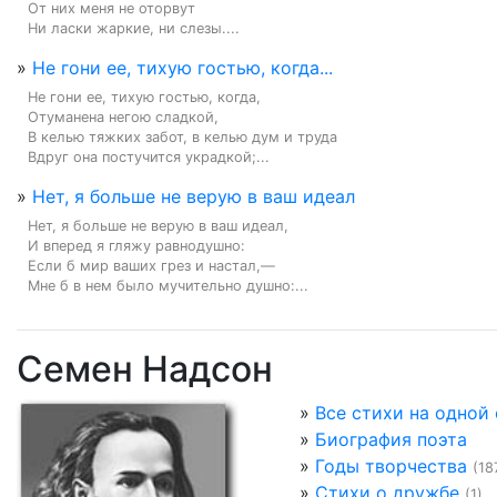
От них меня не оторвут

Ни ласки жаркие, ни слезы....
»
Не гони ее, тихую гостью, когда...
Не гони ее, тихую гостью, когда,

Отуманена негою сладкой,

В келью тяжких забот, в келью дум и труда

Вдруг она постучится украдкой;...
»
Нет, я больше не верую в ваш идеал
Нет, я больше не верую в ваш идеал,

И вперед я гляжу равнодушно:

Если б мир ваших грез и настал,—

Мне б в нем было мучительно душно:...
Семен Надсон
»
Все стихи на одной
»
Биография поэта
»
Годы творчества
(18
»
Стихи о дружбе
(1)