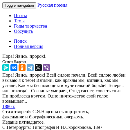
Русская поэзия
Toggle navigation
Поэты
Темы
Годы творчества
Обсудить
Поиск
Полная версия
Пора! Явись, пророк!..
Семен Надсон
Пора! Явись, пророк! Всей силою печали, Всей силою любви
взываю я к тебе! Взгляни, как дряхлы мы, взгляни, как мы
устали, Как мы беспомощны в мучительной борьбе! Теперь -
иль никогда!.. Сознанье умирает, Стыд гаснет, совесть спит.
Ни проблеска кругом, Одно ничтожество свой голос
возвышает...
1886 г.
Стихотворенiя С.Я.Надсона съ портретомъ,
факсимиле и бiографическимъ очеркомъ.
Изданiе пятнадцатое.
С.Петербургъ: Типографiя И.Н.Скороходова, 1897.