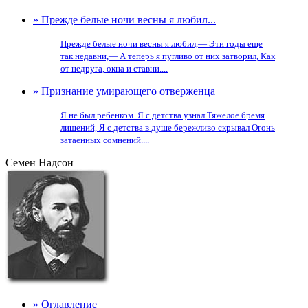
» Прежде белые ночи весны я любил...
Прежде белые ночи весны я любил,— Эти годы еще
так недавни,— А теперь я пугливо от них затворил, Как
от недруга, окна и ставни....
» Признание умирающего отверженца
Я не был ребенком. Я с детства узнал Тяжелое бремя
лишений, Я с детства в душе бережливо скрывал Огонь
затаенных сомнений....
Семен Надсон
» Оглавление