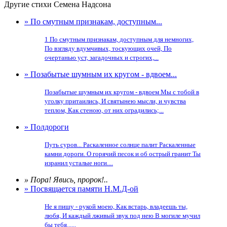
Другие стихи Семена Надсона
» По смутным признакам, доступным...
1 По смутным признакам, доступным для немногих,
По взгляду вдумчивых, тоскующих очей, По
очертанью уст, загадочных и строгих,...
» Позабытые шумным их кругом - вдвоем...
Позабытые шумным их кругом - вдвоем Мы с тобой в
уголку притаились, И святынею мысли, и чувства
теплом, Как стеною, от них оградились;...
» Полдороги
Путь суров... Раскаленное солнце палит Раскаленные
камни дороги. О горячий песок и об острый гранит Ты
изранил усталые ноги....
» Пора! Явись, пророк!..
» Посвящается памяти Н.М.Д-ой
Не я пишу - рукой моею, Как встарь, владеешь ты,
любя, И каждый лживый звук под нею В могиле мучил
бы тебя......