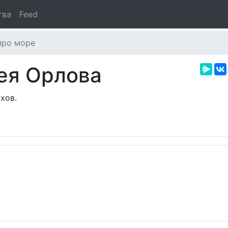
тва
Feed
про море
ея Орлова
хов.