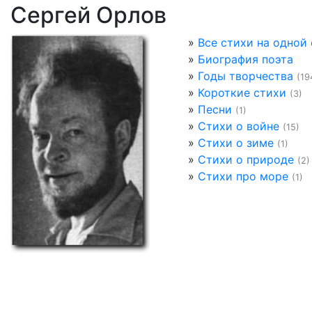
Сергей Орлов
»
Все стихи на одной
»
Биография поэта
»
Годы творчества
(19
»
Короткие стихи
(3)
»
Песни
(1)
»
Стихи о войне
(15)
»
Стихи о зиме
(1)
»
Стихи о природе
(2)
»
Стихи про море
(1)