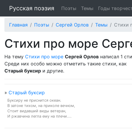
Русская поэзия
Поэты
Темы
Годы творчес
Главная
Поэты
Сергей Орлов
Темы
Стихи 
Стихи про море Серг
На тему
Стихи про море
Сергей Орлов
написал 1 сти
Среди них особо можно отметить такие стихи, как
Старый буксир
и другие.
»
Старый буксир
Буксиру не приснится океан.

В затоне тихом, на приколе вечном,

Стоит видавший виды ветеран,

И ржавчина легла ему на плечи....