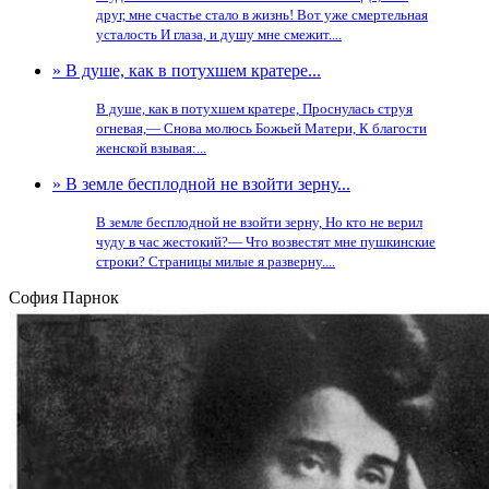
друг, мне счастье стало в жизнь! Вот уже смертельная
усталость И глаза, и душу мне смежит....
» В душе, как в потухшем кратере...
В душе, как в потухшем кратере, Проснулась струя
огневая,— Снова молюсь Божьей Матери, К благости
женской взывая:...
» В земле бесплодной не взойти зерну...
В земле бесплодной не взойти зерну, Но кто не верил
чуду в час жестокий?— Что возвестят мне пушкинские
строки? Страницы милые я разверну....
София Парнок