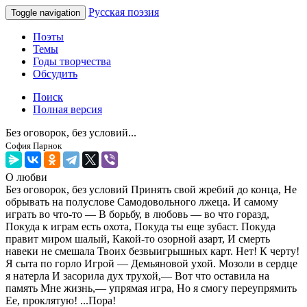
Русская поэзия
Toggle navigation
Поэты
Темы
Годы творчества
Обсудить
Поиск
Полная версия
Без оговорок, без условий...
София Парнок
О любви
Без оговорок, без условий Принять свой жребий до конца, Не
обрывать на полуслове Самодовольного лжеца. И самому
играть во что-то — В борьбу, в любовь — во что горазд,
Покуда к играм есть охота, Покуда ты еще зубаст. Покуда
правит миром шалый, Какой-то озорной азарт, И смерть
навеки не смешала Твоих безвыигрышных карт. Нет! К черту!
Я сыта по горло Игрой — Демьяновой ухой. Мозоли в сердце
я натерла И засорила дух трухой,— Вот что оставила на
память Мне жизнь,— упрямая игра, Но я смогу переупрямить
Ее, проклятую! ...Пора!