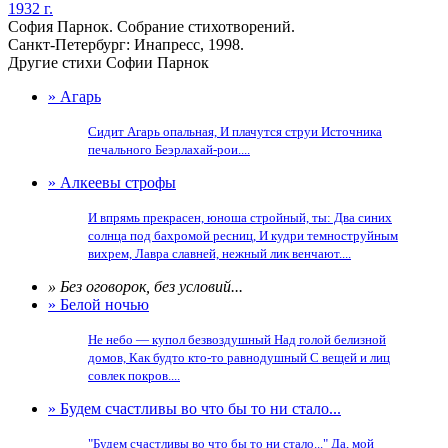
1932 г.
София Парнок. Собрание стихотворений.
Санкт-Петербург: Инапресс, 1998.
Другие стихи Софии Парнок
» Агарь
Сидит Агарь опальная, И плачутся струи Источника
печального Беэрлахай-рои....
» Алкеевы строфы
И впрямь прекрасен, юноша стройный, ты: Два синих
солнца под бахромой ресниц, И кудри темноструйным
вихрем, Лавра славней, нежный лик венчают....
» Без оговорок, без условий...
» Белой ночью
Не небо — купол безвоздушный Над голой белизной
домов, Как будто кто-то равнодушный С вещей и лиц
совлек покров....
» Будем счастливы во что бы то ни стало...
"Будем счастливы во что бы то ни стало..." Да, мой