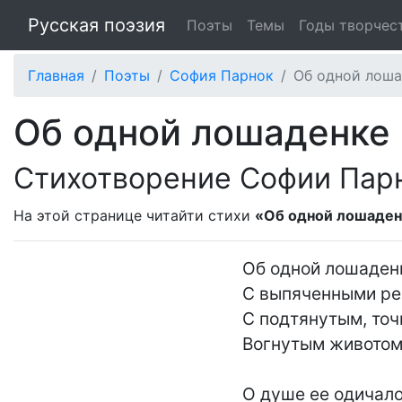
Русская поэзия
Поэты
Темы
Годы творчес
Главная
Поэты
София Парнок
Об одной лошад
Об одной лошаденке ч
Стихотворение Софии Пар
На этой странице читайти стихи
«Об одной лошаденк
Об одной лошаденк
С выпяченными ре
С подтянутым, точн
Вогнутым животом.
О душе ее одичалой