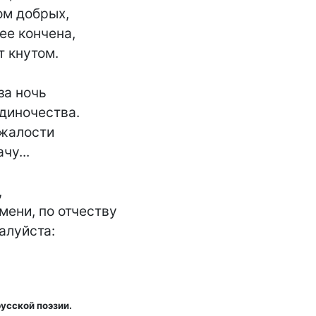
м добрых,

ее кончена,

 кнутом.

за ночь

диночества.

жалости

у...



мени, по отчеству

луйста:

усской поэзии.