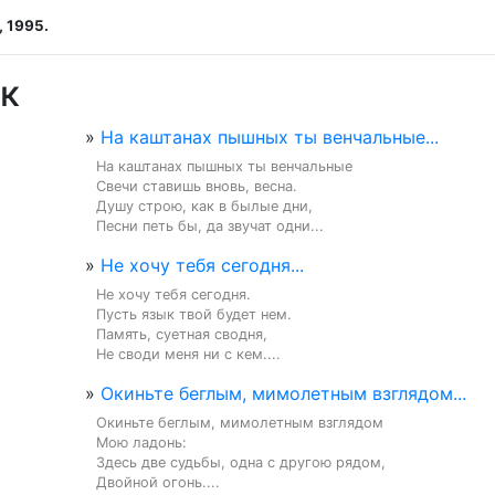
 1995.
к
»
На каштанах пышных ты венчальные...
На каштанах пышных ты венчальные

Свечи ставишь вновь, весна.

Душу строю, как в былые дни,

Песни петь бы, да звучат одни...
»
Не хочу тебя сегодня...
Не хочу тебя сегодня.

Пусть язык твой будет нем.

Память, суетная сводня,

Не своди меня ни с кем....
»
Окиньте беглым, мимолетным взглядом...
Окиньте беглым, мимолетным взглядом

Мою ладонь:

Здесь две судьбы, одна с другою рядом,

Двойной огонь....