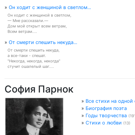
»
Он ходит с женщиной в светлом...
Он ходит с женщиной в светлом,

— Мне рассказали.—

Дом мой открыт всем ветрам,

Всем ветрам....
»
От смерти спешить некуда...
От смерти спешить некуда,

а все-таки - спешат.

"Некогда, некогда, некогда"

стучит ошалелый шаг....
София Парнок
»
Все стихи на одной
»
Биография поэта
»
Годы творчества
(19
»
Стихи о любви
(13)