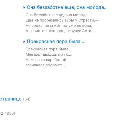
»
Она беззаботна еще, она молода...
Она беззаботна еще, она молода,

Еще не прорезались зубы у Страсти,—

Не водка, не спирт, но уже не вода,

А пенистое, озорное, певучее Асти....
»
Прекрасная пора была!..
Прекрасная пора была!

Мне шел двадцатый год.

Алмазною параболой

взвивался водомет....
 странице
(64)
12-1935)