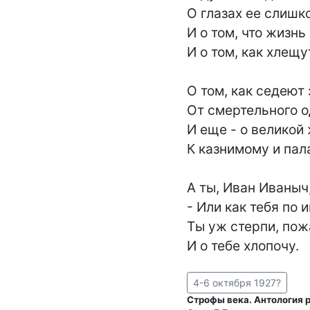
О глазах ее слишко
И о том, что жизнь 
И о том, как хлещут
О том, как седеют 
От смертельного о
И еще - о великой 
К казнимому и палач
А ты, Иван Иваныч,
- Или как тебя по и
Ты уж стерпи, пожа
И о тебе хлопочу.
4-6 октября 1927?
Строфы века. Антология р