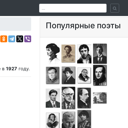
Популярные поэты
е в
1927
году.