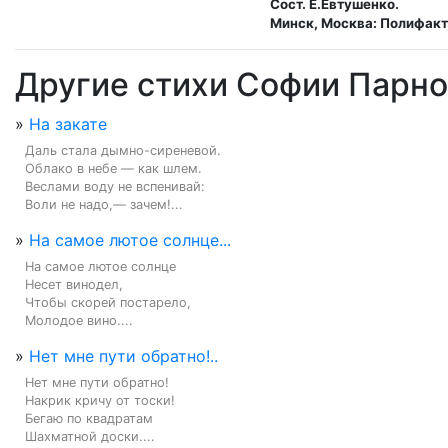
Сост. Е.Евтушенко.
Минск, Москва: Полифакт,
Другие стихи Софии Парно
»
На закате
Даль стала дымно-сиреневой.

Облако в небе — как шлем.

Веслами воду не вспенивай:

Воли не надо,— зачем!...
»
На самое лютое солнце...
На самое лютое солнце

Несет винодел,

Чтобы скорей постарело,

Молодое вино....
»
Нет мне пути обратно!..
Нет мне пути обратно!

Накрик кричу от тоски!

Бегаю по квадратам

Шахматной доски....