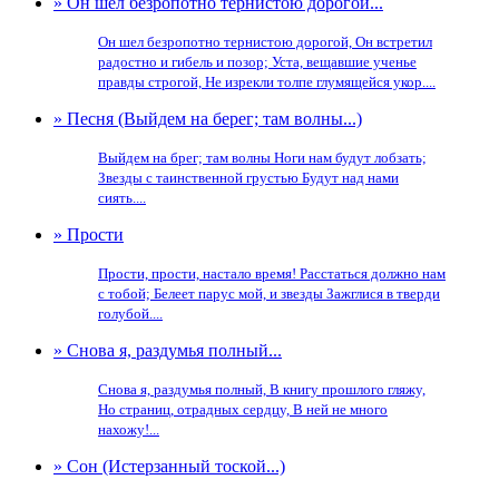
» Он шел безропотно тернистою дорогой...
Он шел безропотно тернистою дорогой, Он встретил
радостно и гибель и позор; Уста, вещавшие ученье
правды строгой, Не изрекли толпе глумящейся укор....
» Песня (Выйдем на берег; там волны...)
Выйдем на брег; там волны Ноги нам будут лобзать;
Звезды с таинственной грустью Будут над нами
сиять....
» Прости
Прости, прости, настало время! Расстаться должно нам
с тобой; Белеет парус мой, и звезды Зажглися в тверди
голубой....
» Снова я, раздумья полный...
Снова я, раздумья полный, В книгу прошлого гляжу,
Но страниц, отрадных сердцу, В ней не много
нахожу!...
» Сон (Истерзанный тоской...)