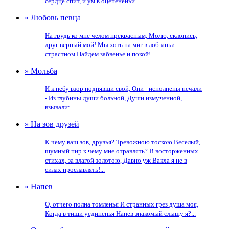
сердце спит, и ум в оцепененьи....
» Любовь певца
На грудь ко мне челом прекрасным, Молю, склонись,
друг верный мой! Мы хоть на миг в лобзаньи
страстном Найдем забвенье и покой!...
» Мольба
И к небу взор поднявши свой, Они - исполнены печали
- Из глубины души больной, Души измученной,
взывали:...
» На зов друзей
К чему ваш зов, друзья? Тревожною тоскою Веселый,
шумный пир к чему мне отравлять? В восторженных
стихах, за влагой золотою, Давно уж Вакха я не в
силах прославлять!...
» Напев
О, отчего полна томленья И странных грез душа моя,
Когда в тиши уединенья Напев знакомый слышу я?...