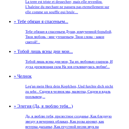
La terre est triste et dessechee; mais elle reverdira.
L'haleine du mechant ne passera pas eternellement sur
elle comme un souffle qui brule....
» Тебе обязан я спасеньем...
Тебе обязан я спасеньем Души, измученной борьбой,
Твоя любовь - мне утешеньем, Твои слова - закон
святой!...
» Тобой лишь ясны дни мои...
Тобой лишь ясны дни мои, Ты их любовью озарила, И
духа дремлющая сила На зов откликнулась любви!...
» Челнок
Leg'an mein Herz dein Kopfchen, Und furchte dich nicht
zu sehr... Сядем в челнок мы, малютка, Сядем и вдаль
поплывем;...
» Элегия (Да, я люблю тебя...)
Да, я люблю тебя, прелестное созданье, Как бледную
звезду в вечерних облаках, Как розы аромат, как
ветерка дыханье, Как грустной песни звук на