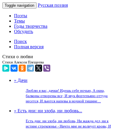
Русская поэзия
Toggle navigation
Поэты
Темы
Годы творчества
Обсудить
Поиск
Полная версия
Стихи о любви
Стихи Алексея Плещеева
» Дачи
Люблю я вас, дачки! Идешь себе ночью, А окна,
балконы отворены все; И звук фортепьяно оттуда
несется, И льются напевы в ночной тишине....
» Есть дни: ни злоба, ни любовь...
Есть дни: ни злоба, ни любовь, Ни жажда дел, ни к
истине стремленье - Ничто мне не волнует кровь; И