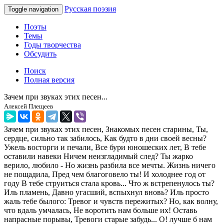
Русская поэзия
Toggle navigation
Поэты
Темы
Годы творчества
Обсудить
Поиск
Полная версия
Зачем при звуках этих песен...
Алексей Плещеев
Зачем при звуках этих песен, Знакомых песен старины, Ты,
сердце, сильно так забилось, Как будто в дни своей весны?
Ужель восторги и печали, Все бури юношеских лет, В тебе
оставили навеки Ничем неизгладимый след? Ты жарко
верило, любило - Но жизнь разбила все мечты. Жизнь ничего
не пощадила, Пред чем благоговело ты! И холоднее год от
году В тебе струиться стала кровь... Что ж встрепенулось ты?
Иль пламень, Давно угасший, вспыхнул вновь? Иль просто
жаль тебе былого: Тревог и чувств пережитых? Но, как волну,
что вдаль умчалась, Не воротить нам больше их! Оставь
напрасные порывы, Тревоги старые забудь... О! лучше б нам