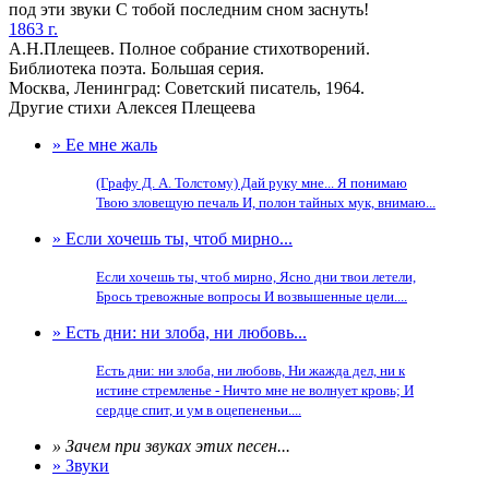
под эти звуки С тобой последним сном заснуть!
1863 г.
А.Н.Плещеев. Полное собрание стихотворений.
Библиотека поэта. Большая серия.
Москва, Ленинград: Советский писатель, 1964.
Другие стихи Алексея Плещеева
» Ее мне жаль
(Графу Д. А. Толстому) Дай руку мне... Я понимаю
Твою зловещую печаль И, полон тайных мук, внимаю...
» Если хочешь ты, чтоб мирно...
Если хочешь ты, чтоб мирно, Ясно дни твои летели,
Брось тревожные вопросы И возвышенные цели....
» Есть дни: ни злоба, ни любовь...
Есть дни: ни злоба, ни любовь, Ни жажда дел, ни к
истине стремленье - Ничто мне не волнует кровь; И
сердце спит, и ум в оцепененьи....
» Зачем при звуках этих песен...
» Звуки