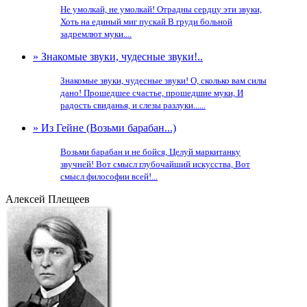
Не умолкай, не умолкай! Отрадны сердцу эти звуки,
Хоть на единый миг пускай В груди больной
задремлют муки....
» Знакомые звуки, чудесные звуки!..
Знакомые звуки, чудесные звуки! О, сколько вам силы
дано! Прошедшее счастье, прошедшие муки, И
радость свиданья, и слезы разлуки......
» Из Гейне (Возьми барабан...)
Возьми барабан и не бойся, Целуй маркитанку
звучней! Вот смысл глубочайший искусства, Вот
смысл философии всей!...
Алексей Плещеев