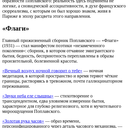
образности Поплавского: реальность здесь подчинена не
логике, а сновидческой ассоциативности, в духе французского
сюрреализма, с которым он был хорошо знаком, живя в
Париже в эпоху расцвета этого направления.
«Флаги»
Главный прижизненный сборник Поплавского — «Флаги»
(1931) — стал манифестом поэтики «незамеченного
поколения»: сборник, в котором отчаяние эмигрантского
бытия, бедность, бесприютность переплавлены в образы
пронзительной, болезненной красоты.
«Вечный воздух ночной говорит о тебе»
— ночная
медитация, в которой пространство и время теряют чёткие
границы, растворяясь в тревожном, почти галлюцинаторном
переживании.
«Звуки неба еле слышны»
— стихотворение о
трансцендентном, едва уловимом измерении бытия,
характерное для глубоко религиозного, хотя и мучительного
мироощущения Поплавского.
«Золотая рука часов»
— образ времени,
персонифицированного через деталь часового механизма, —