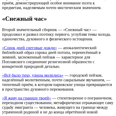
приём, демонстрирующий особое внимание поэта к
предметам, наделяемым почти мистическим значением.
«Снежный час»
Второй значительный сборник — «Снежный час» —
продолжил и развил поэтику первого, углубляя темы холода,
одиночества, духовного и физического истощения.
«Сорок дней снеговые дожди»
— апокалиптический
библейский образ сорока дней потопа, перенесённый в
зимний, заснеженный пейзаж — характерное для
Поплавского соединение религиозной образности с
конкретной природной деталью.
«Всё было тихо, улицы молились»
— городской пейзаж,
наделённый молитвенным, почти сакральным звучанием, —
типичный приём, в котором парижские улицы превращаются
в пространство духовного переживания.
«Я живу на границе твоей»
— стихотворение о пограничном,
переходном существовании, метафорически отражающее саму
судьбу эмигранта — человека, живущего на границе между
утраченной родиной и не до конца обретённой новой