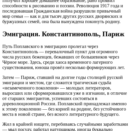
Получил хорошее домашнее образование, рано проявил
способности к рисованию и поэзии. Революция 1917 года и
последовавшая Гражданская война разрушили привычный
мир семьи — как и для тысяч других русских дворянских и
буржуазных семей, она была вынуждена покинуть родину.
Эмиграция. Константинополь, Париж
Путь Поплавского в эмиграцию пролегал через
Константинополь — перевалочный пункт для огромного
числа русских беженцев, бежавших от большевиков через
Чёрное море. Здесь, среди хаоса временного лагерного
существования, юноша провёл несколько формирующих лет.
Затем — Париж, ставший на долгие годы столицей русской
эмиграции и местом, где сложится трагическая судьба
«незамеченного поколения» — молодых литераторов,
выросших или сформировавшихся уже в изгнании, в отличие
от старших эмигрантов, успевших состояться в
дореволюционной России. Поплавский принадлежал именно
к этому поколению — без корней на родине, без устойчивого
места в новой стране, без ясного литературного будущего.
Жил в крайней нищете, перебиваясь случайными заработками
— мыл посуду, работал натурщиком, иногда буквально