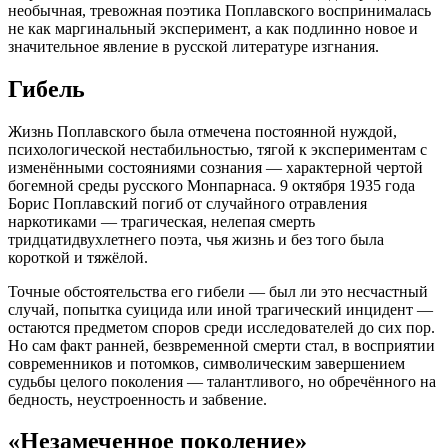
необычная, тревожная поэтика Поплавского воспринималась
не как маргинальный эксперимент, а как подлинно новое и
значительное явление в русской литературе изгнания.
Гибель
Жизнь Поплавского была отмечена постоянной нуждой,
психологической нестабильностью, тягой к экспериментам с
изменёнными состояниями сознания — характерной чертой
богемной среды русского Монпарнаса. 9 октября 1935 года
Борис Поплавский погиб от случайного отравления
наркотиками — трагическая, нелепая смерть
тридцатидвухлетнего поэта, чья жизнь и без того была
короткой и тяжёлой.
Точные обстоятельства его гибели — был ли это несчастный
случай, попытка суицида или иной трагический инцидент —
остаются предметом споров среди исследователей до сих пор.
Но сам факт ранней, безвременной смерти стал, в восприятии
современников и потомков, символическим завершением
судьбы целого поколения — талантливого, но обречённого на
бедность, неустроенность и забвение.
«Незамеченное поколение»