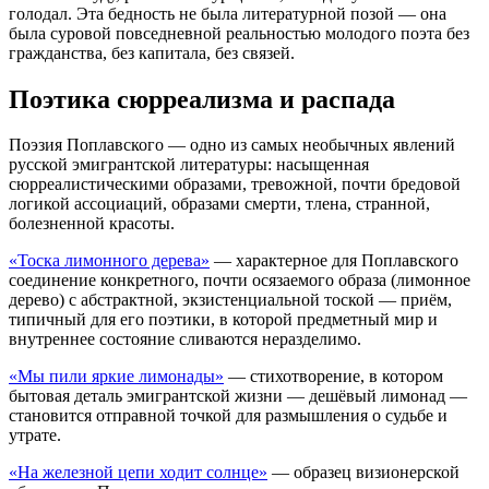
голодал. Эта бедность не была литературной позой — она
была суровой повседневной реальностью молодого поэта без
гражданства, без капитала, без связей.
Поэтика сюрреализма и распада
Поэзия Поплавского — одно из самых необычных явлений
русской эмигрантской литературы: насыщенная
сюрреалистическими образами, тревожной, почти бредовой
логикой ассоциаций, образами смерти, тлена, странной,
болезненной красоты.
«Тоска лимонного дерева»
— характерное для Поплавского
соединение конкретного, почти осязаемого образа (лимонное
дерево) с абстрактной, экзистенциальной тоской — приём,
типичный для его поэтики, в которой предметный мир и
внутреннее состояние сливаются неразделимо.
«Мы пили яркие лимонады»
— стихотворение, в котором
бытовая деталь эмигрантской жизни — дешёвый лимонад —
становится отправной точкой для размышления о судьбе и
утрате.
«На железной цепи ходит солнце»
— образец визионерской