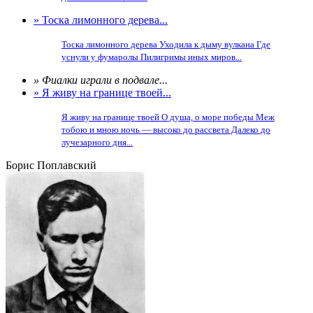
» Тоска лимонного дерева...
Тоска лимонного дерева Уходила к дыму вулкана Где
уснули у фумаролы Пилигримы иных миров...
» Фиалки играли в подвале...
» Я живу на границе твоей...
Я живу на границе твоей О душа, о море победы Меж
тобою и мною ночь — высоко до рассвета Далеко до
лучезарного дня...
Борис Поплавский