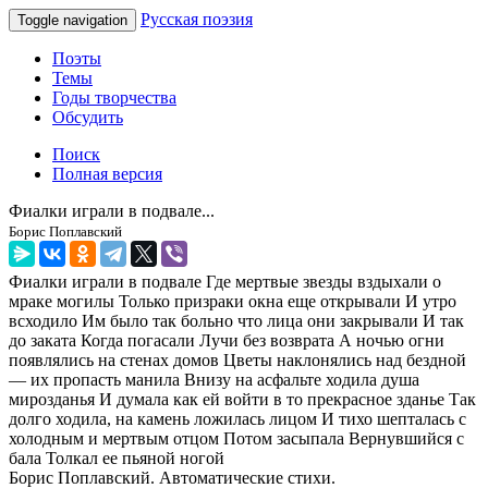
Русская поэзия
Toggle navigation
Поэты
Темы
Годы творчества
Обсудить
Поиск
Полная версия
Фиалки играли в подвале...
Борис Поплавский
Фиалки играли в подвале Где мертвые звезды вздыхали о
мраке могилы Только призраки окна еще открывали И утро
всходило Им было так больно что лица они закрывали И так
до заката Когда погасали Лучи без возврата А ночью огни
появлялись на стенах домов Цветы наклонялись над бездной
— их пропасть манила Внизу на асфальте ходила душа
мирозданья И думала как ей войти в то прекрасное зданье Так
долго ходила, на камень ложилась лицом И тихо шепталась с
холодным и мертвым отцом Потом засыпала Вернувшийся с
бала Толкал ее пьяной ногой
Борис Поплавский. Автоматические стихи.