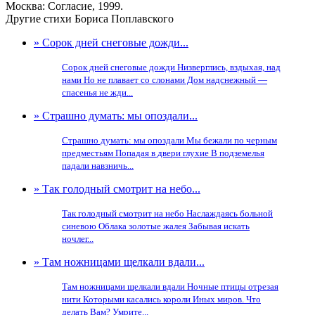
Москва: Согласие, 1999.
Другие стихи Бориса Поплавского
» Сорок дней снеговые дожди...
Сорок дней снеговые дожди Низверглись, вздыхая, над
нами Но не плавает со слонами Дом надснежный —
спасенья не жди...
» Страшно думать: мы опоздали...
Страшно думать: мы опоздали Мы бежали по черным
предместьям Попадая в двери глухие В подземелья
падали навзничь...
» Так голодный смотрит на небо...
Так голодный смотрит на небо Наслаждаясь больной
синевою Облака золотые жалея Забывая искать
ночлег...
» Там ножницами щелкали вдали...
Там ножницами щелкали вдали Ночные птицы отрезая
нити Которыми касались короли Иных миров. Что
делать Вам? Умрите...