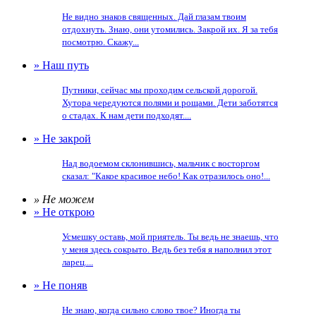
Не видно знаков священных. Дай глазам твоим
отдохнуть. Знаю, они утомились. Закрой их. Я за тебя
посмотрю. Скажу...
» Наш путь
Путники, сейчас мы проходим сельской дорогой.
Хутора чередуются полями и рощами. Дети заботятся
о стадах. К нам дети подходят....
» Не закрой
Над водоемом склонившись, мальчик с восторгом
сказал: "Какое красивое небо! Как отразилось оно!...
» Не можем
» Не открою
Усмешку оставь, мой приятель. Ты ведь не знаешь, что
у меня здесь сокрыто. Ведь без тебя я наполнил этот
ларец....
» Не поняв
Не знаю, когда сильно слово твое? Иногда ты