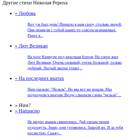
Другие стихи Николая Рериха
» Любовь
Вот уж был день! Пришло к нам сразу столько людей.
Они привели с собой каких-то совсем незнакомых.
Ранее я...
» Лют Великан
На роге Крикуне под красным бором, На озере жил
Лют Великан, Очень сильный, очень большой, только
добрый. Лютый зверье гонял,...
» На последних вратах
Нам сказали: "Нельзя". Но мы все же вошли. Мы
подходили к вратам. Везде слышали слово "нельзя"....
» Нам?
» Напрасно
Не видно знаков священных. Дай глазам твоим
отдохнуть. Знаю, они утомились. Закрой их. Я за тебя
посмотрю. Скажу...