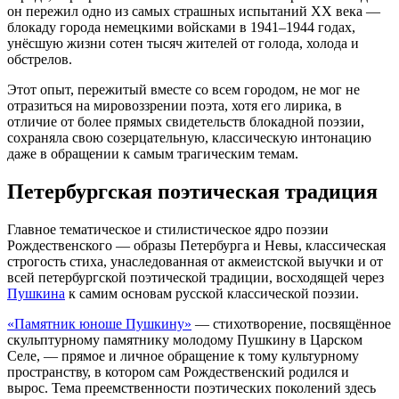
он пережил одно из самых страшных испытаний XX века —
блокаду города немецкими войсками в 1941–1944 годах,
унёсшую жизни сотен тысяч жителей от голода, холода и
обстрелов.
Этот опыт, пережитый вместе со всем городом, не мог не
отразиться на мировоззрении поэта, хотя его лирика, в
отличие от более прямых свидетельств блокадной поэзии,
сохраняла свою созерцательную, классическую интонацию
даже в обращении к самым трагическим темам.
Петербургская поэтическая традиция
Главное тематическое и стилистическое ядро поэзии
Рождественского — образы Петербурга и Невы, классическая
строгость стиха, унаследованная от акмеистской выучки и от
всей петербургской поэтической традиции, восходящей через
Пушкина
к самим основам русской классической поэзии.
«Памятник юноше Пушкину»
— стихотворение, посвящённое
скульптурному памятнику молодому Пушкину в Царском
Селе, — прямое и личное обращение к тому культурному
пространству, в котором сам Рождественский родился и
вырос. Тема преемственности поэтических поколений здесь