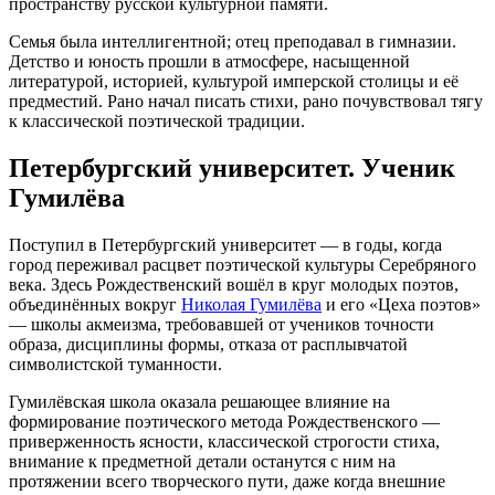
пространству русской культурной памяти.
Семья была интеллигентной; отец преподавал в гимназии.
Детство и юность прошли в атмосфере, насыщенной
литературой, историей, культурой имперской столицы и её
предместий. Рано начал писать стихи, рано почувствовал тягу
к классической поэтической традиции.
Петербургский университет. Ученик
Гумилёва
Поступил в Петербургский университет — в годы, когда
город переживал расцвет поэтической культуры Серебряного
века. Здесь Рождественский вошёл в круг молодых поэтов,
объединённых вокруг
Николая Гумилёва
и его «Цеха поэтов»
— школы акмеизма, требовавшей от учеников точности
образа, дисциплины формы, отказа от расплывчатой
символистской туманности.
Гумилёвская школа оказала решающее влияние на
формирование поэтического метода Рождественского —
приверженность ясности, классической строгости стиха,
внимание к предметной детали останутся с ним на
протяжении всего творческого пути, даже когда внешние