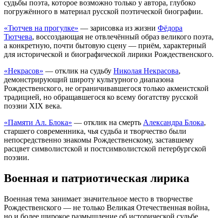
судьбы поэта, которое возможно только у автора, глубоко
погружённого в материал русской поэтической биографии.
«Тютчев на прогулке»
— зарисовка из жизни
Фёдора
Тютчева
, воссоздающая не отвлечённый образ великого поэта,
а конкретную, почти бытовую сцену — приём, характерный
для исторической и биографической лирики Рождественского.
«Некрасов»
— отклик на судьбу
Николая Некрасова
,
демонстрирующий широту культурного диапазона
Рождественского, не ограничивавшегося только акмеистской
традицией, но обращавшегося ко всему богатству русской
поэзии XIX века.
«Памяти Ал. Блока»
— отклик на смерть
Александра Блока
,
старшего современника, чья судьба и творчество были
непосредственно знакомы Рождественскому, заставшему
расцвет символистской и постсимволистской петербургской
поэзии.
Военная и патриотическая лирика
Военная тема занимает значительное место в творчестве
Рождественского — не только Великая Отечественная война,
но и более широкое размышление об исторической судьбе