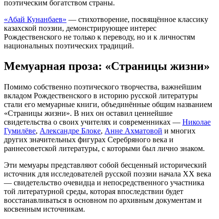
поэтическим богатством страны.
«Абай Кунанбаев»
— стихотворение, посвящённое классику
казахской поэзии, демонстрирующее интерес
Рождественского не только к переводу, но и к личностям
национальных поэтических традиций.
Мемуарная проза: «Страницы жизни»
Помимо собственно поэтического творчества, важнейшим
вкладом Рождественского в историю русской литературы
стали его мемуарные книги, объединённые общим названием
«Страницы жизни». В них он оставил ценнейшие
свидетельства о своих учителях и современниках —
Николае
Гумилёве
,
Александре Блоке
,
Анне Ахматовой
и многих
других значительных фигурах Серебряного века и
раннесоветской литературы, с которыми был лично знаком.
Эти мемуары представляют собой бесценный исторический
источник для исследователей русской поэзии начала XX века
— свидетельство очевидца и непосредственного участника
той литературной среды, которая впоследствии будет
восстанавливаться в основном по архивным документам и
косвенным источникам.