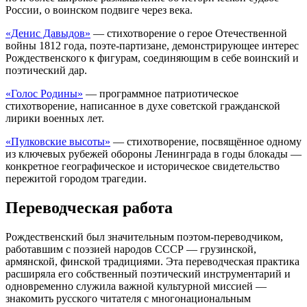
России, о воинском подвиге через века.
«Денис Давыдов»
— стихотворение о герое Отечественной
войны 1812 года, поэте-партизане, демонстрирующее интерес
Рождественского к фигурам, соединяющим в себе воинский и
поэтический дар.
«Голос Родины»
— программное патриотическое
стихотворение, написанное в духе советской гражданской
лирики военных лет.
«Пулковские высоты»
— стихотворение, посвящённое одному
из ключевых рубежей обороны Ленинграда в годы блокады —
конкретное географическое и историческое свидетельство
пережитой городом трагедии.
Переводческая работа
Рождественский был значительным поэтом-переводчиком,
работавшим с поэзией народов СССР — грузинской,
армянской, финской традициями. Эта переводческая практика
расширяла его собственный поэтический инструментарий и
одновременно служила важной культурной миссией —
знакомить русского читателя с многонациональным