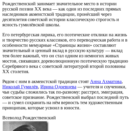
Рождественский занимает значительное место в истории
русской поэзии XX века — как один из последних прямых
наследников акмеистской традиции, пронёсший через
десятилетия советской истории классическую строгость и
ясность гумилёвской школы.
Его петербургская лирика, его поэтические отклики на жизнь
и творчество русских классиков, его переводческая работа и в
особенности мемуарные «Страницы жизни» составляют
значительный и ценный вклад в русскую культуру — вклад
тем более важный, что он стал одним из немногих живых
мостов, связавших дореволюционную поэтическую традицию
Серебряного века с советской литературой второй половины
XX столетия.
Рядом с ним в акмеистской традиции стоят
Анна Ахматова
,
Николай Гумилёв
,
Ирина Одоевцева
— учителя и соученики,
чьи судьбы сложились так по-разному: расстрел, эмиграция,
советское признание. Рождественский выбрал последний путь
— и сумел сохранить на нём верность тем художественным
принципам, которые усвоил в юности.
Всеволод Рождественский