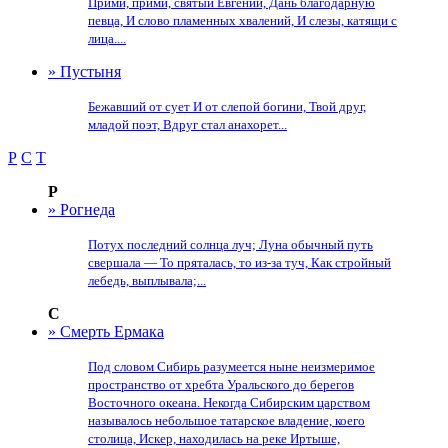
Прими, прими, святый Евгений, Дань благодарную
певца, И слово пламенных хвалений, И слезы, катящи с
лица....
» Пустыня
Бежавший от сует И от слепой богини, Твой друг,
младой поэт, Вдруг стал анахорет...
Р
С
Т
Р
» Рогнеда
Потух последний солнца луч; Луна обычный путь
свершала — То пряталась, то из-за туч, Как стройный
лебедь, выплывала;...
С
» Смерть Ермака
Под словом Сибирь разумеется ныне неизмеримое
пространство от хребта Уральского до берегов
Восточного океана. Некогда Сибирским царством
называлось небольшое татарское владение, коего
столица, Искер, находилась на реке Иртыше,