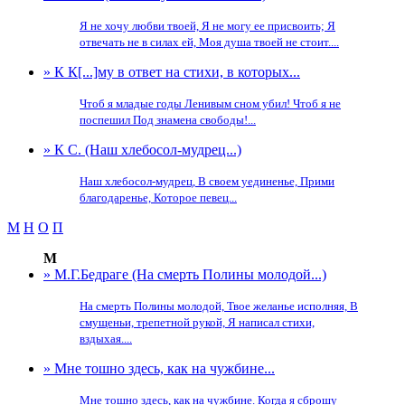
Я не хочу любви твоей, Я не могу ее присвоить; Я
отвечать не в силах ей, Моя душа твоей не стоит....
» К К[...]му в ответ на стихи, в которых...
Чтоб я младые годы Ленивым сном убил! Чтоб я не
поспешил Под знамена свободы!...
» К С. (Наш хлебосол-мудрец...)
Наш хлебосол-мудрец, В своем уединенье, Прими
благодаренье, Которое певец...
М
Н
О
П
М
» М.Г.Бедраге (На смерть Полины молодой...)
На смерть Полины молодой, Твое желанье исполняя, В
смущеньи, трепетной рукой, Я написал стихи,
вздыхая....
» Мне тошно здесь, как на чужбине...
Мне тошно здесь, как на чужбине. Когда я сброшу