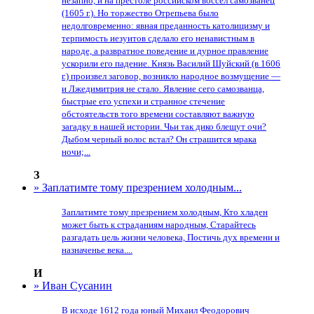
незапно, и на престоле российском воссел самозванец
(1605 г.). Но торжество Отрепьева было
недолговременно: явная преданность католицизму и
терпимость иезуитов сделало его ненавистным в
народе, а развратное поведение и дурное правление
ускорили его падение. Князь Василий Шуйский (в 1606
г.) произвел заговор, возникло народное возмущение —
и Лжедимитрия не стало. Явление сего самозванца,
быстрые его успехи и странное стечение
обстоятельств того времени составляют важную
загадку в нашей истории. Чьи так дико блещут очи?
Дыбом черный волос встал? Он страшится мрака
ночи;...
З
» Заплатимте тому презрением холодным...
Заплатимте тому презрением холодным, Кто хладен
может быть к страданиям народным, Старайтесь
разгадать цель жизни человека, Постичь дух времени и
назначенье века....
И
» Иван Сусанин
В исходе 1612 года юный Михаил Феодорович