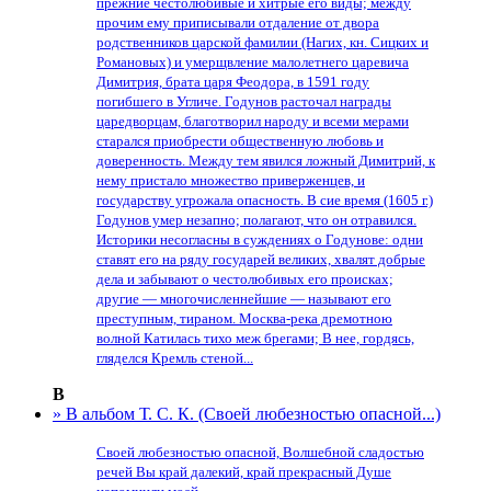
прежние честолюбивые и хитрые его виды; между
прочим ему приписывали отдаление от двора
родственников царской фамилии (Нагих, кн. Сицких и
Романовых) и умерщвление малолетнего царевича
Димитрия, брата царя Феодора, в 1591 году
погибшего в Угличе. Годунов расточал награды
царедворцам, благотворил народу и всеми мерами
старался приобрести общественную любовь и
доверенность. Между тем явился ложный Димитрий, к
нему пристало множество приверженцев, и
государству угрожала опасность. В сие время (1605 г.)
Годунов умер незапно; полагают, что он отравился.
Историки несогласны в суждениях о Годунове: одни
ставят его на ряду государей великих, хвалят добрые
дела и забывают о честолюбивых его происках;
другие — многочисленнейшие — называют его
преступным, тираном. Москва-река дремотною
волной Катилась тихо меж брегами; В нее, гордясь,
гляделся Кремль стеной...
В
» В альбом Т. С. К. (Своей любезностью опасной...)
Своей любезностью опасной, Волшебной сладостью
речей Вы край далекий, край прекрасный Душе