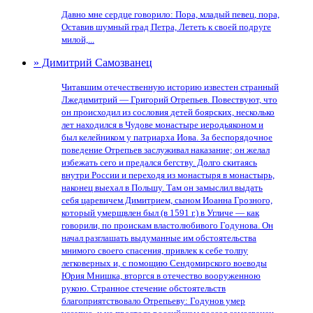
Давно мне сердце говорило: Пора, младый певец, пора,
Оставив шумный град Петра, Лететь к своей подруге
милой,...
» Димитрий Самозванец
Читавшим отечественную историю известен странный
Лжедимитрий — Григорий Отрепьев. Повествуют, что
он происходил из сословия детей боярских, несколько
лет находился в Чудове монастыре иеродьяконом и
был келейником у патриарха Иова. За беспорядочное
поведение Отрепьев заслуживал наказание; он желал
избежать сего и предался бегству. Долго скитаясь
внутри России и переходя из монастыря в монастырь,
наконец выехал в Польшу. Там он замыслил выдать
себя царевичем Димитрием, сыном Иоанна Грозного,
который умерщвлен был (в 1591 г.) в Угличе — как
говорили, по проискам властолюбивого Годунова. Он
начал разглашать выдуманные им обстоятельства
мнимого своего спасения, привлек к себе толпу
легковерных и, с помощию Сендомирского воеводы
Юрия Мнишка, вторгся в отечество вооруженною
рукою. Странное стечение обстоятельств
благоприятствовало Отрепьеву: Годунов умер