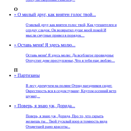
О
» О милый друг, как внятен голос твой...
О милый друг, как внятен голос твой, Как утешителен и
сердцу сладок: Он возвратил душе моей покой И
мысли смутные привел в порядок....
» Оставь меня! Я здесь молю...
Оставь меня! Я здесь молю: Да всеблагое провиденье
Отпустит деве преступленье, Что я тебя еще люблю....
П
» Партизаны
В лесу дремучем на поляне Отряд наездников сидит.
Окрестность вся в седом тумане; Кругом осенний ветр
шумит,...
» Поверь, я знаю уж, Дорида...
Поверь, я знаю уж, Дорида, Про то, что скрыть
желаешь ты... Твой тусклый взор и томность вида
Отцветшей рано красоты...