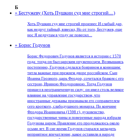
Б
» Бестужеву (Хоть Пушкин суд мне строгий....)
Хоть Пушкин суд мне строгий произнес И слабый дар,
как недруг тайный, взвесил, Но от того, Бестужев, еще
нос Я недругам в угоду не повесил....
» Борис Годунов
Борис Федорович Годунов является в истории с 1570
года: тогда он был царским оруженосцем. Возвышаясь
постепенно, Годунов сделался боярином и конюшим:
титла важные при прежнем дворе российском. Сын
Иоанна Грозного, царь Феодор, сочетался браком с его
сестрою, Ириною Феодоровною. Тогда Годунов
пришел в неограниченную силу: он имел столь великое
влияние на управление государством, что
иностранные державы признавали его соправителем
сего кроткого, слабодушного монарха. По кончине
Феодора Иоанновича (1598 г.), духовенство,
государственные чины и поверенные народа избрали
Годунова царем. Правление его продолжалось около
осьми лет. В сие время Годунов старался загладить
неприятное впечатление, какое оставили в народе