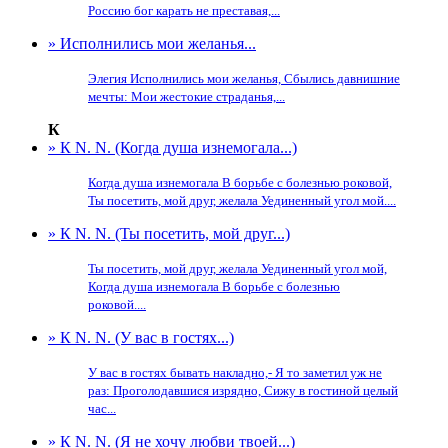
Россию бог карать не преставая,...
» Исполнились мои желанья...
Элегия Исполнились мои желанья, Сбылись давнишние
мечты: Мои жестокие страданья,...
К
» К N. N. (Когда душа изнемогала...)
Когда душа изнемогала В борьбе с болезнью роковой,
Ты посетить, мой друг, желала Уединенный угол мой....
» К N. N. (Ты посетить, мой друг...)
Ты посетить, мой друг, желала Уединенный угол мой,
Когда душа изнемогала В борьбе с болезнью
роковой....
» К N. N. (У вас в гостях...)
У вас в гостях бывать накладно,- Я то заметил уж не
раз: Проголодавшися изрядно, Сижу в гостиной целый
час...
» К N. N. (Я не хочу любви твоей...)