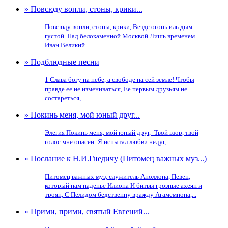
» Повсюду вопли, стоны, крики...
Повсюду вопли, стоны, крики, Везде огонь иль дым
густой. Над белокаменной Москвой Лишь временем
Иван Великий...
» Подблюдные песни
1 Слава богу на небе, а свободе на сей земле! Чтобы
правде ее не измениваться, Ее первым друзьям не
состареться,...
» Покинь меня, мой юный друг...
Элегия Покинь меня, мой юный друг,- Твой взор, твой
голос мне опасен: Я испытал любви недуг,...
» Послание к Н.И.Гнедичу (Питомец важных муз...)
Питомец важных муз, служитель Аполлона, Певец,
который нам паденье Илиона И битвы грозные ахеян и
троян, С Пелидом бедственну вражду Агамемнона,...
» Прими, прими, святый Евгений...