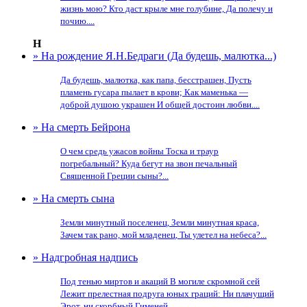
жизнь мою? Кто даст крыле мне голубине, Да полечу и
почию....
Н
» На рождение Я.Н.Бедраги (Да будешь, малютка...)
Да будешь, малютка, как папа, бесстрашен, Пусть
пламень гусара пылает в крови; Как маменька —
доброй душою украшен И общей достоин любви....
» На смерть Бейрона
О чем средь ужасов войны Тоска и траур
погребальный? Куда бегут на звон печальный
Священной Греции сыны?...
» На смерть сына
Земли минутный поселенец, Земли минутная краса,
Зачем так рано, мой младенец, Ты улетел на небеса?...
» Надгробная надпись
Под тенью миртов и акаций В могиле скромной сей
Лежит прелестная подруга юных граций: Ни плачущий
Эрот, ни скорбный Гименей,...