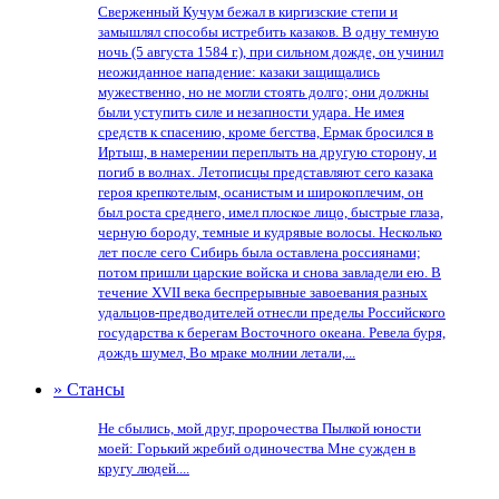
Сверженный Кучум бежал в киргизские степи и
замышлял способы истребить казаков. В одну темную
ночь (5 августа 1584 г.), при сильном дожде, он учинил
неожиданное нападение: казаки защищались
мужественно, но не могли стоять долго; они должны
были уступить силе и незапности удара. Не имея
средств к спасению, кроме бегства, Ермак бросился в
Иртыш, в намерении переплыть на другую сторону, и
погиб в волнах. Летописцы представляют сего казака
героя крепкотелым, осанистым и широкоплечим, он
был роста среднего, имел плоское лицо, быстрые глаза,
черную бороду, темные и кудрявые волосы. Несколько
лет после сего Сибирь была оставлена россиянами;
потом пришли царские войска и снова завладели ею. В
течение XVII века беспрерывные завоевания разных
удальцов-предводителей отнесли пределы Российского
государства к берегам Восточного океана. Ревела буря,
дождь шумел, Во мраке молнии летали,...
» Стансы
Не сбылись, мой друг, пророчества Пылкой юности
моей: Горький жребий одиночества Мне сужден в
кругу людей....