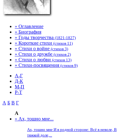
» Оглавление
» Биография
» Годы творчества
(1821-1827)
» Короткие стихи
(стихов 11)
» Стихи о войне
(стихов 3)
» Стихи о дружбе
(стихов 2)
» Стихи о любви
(стихов 13)
» Стихи-посвящения
(стихов 9)
А-Г
Д-К
М-П
Р-Т
А
Б
В
Г
А
» Ах, тошно мне...
Ах, тошно мне И в родной стороне: Всё в неволе, В
тяжкой доле,...