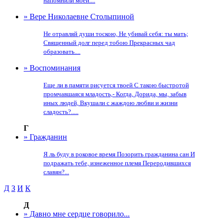
напомнили моей....
» Вере Николаевне Столыпиной
Не отравляй души тоскою, Не убивай себя: ты мать;
Священный долг перед тобою Прекрасных чад
образовать....
» Воспоминания
Еще ли в памяти рисуется твоей С такою быстротой
промчавшаяся младость,- Когда, Дорида, мы, забыв
иных людей, Вкушали с жаждою любви и жизни
сладость?.....
Г
» Гражданин
Я ль буду в роковое время Позорить гражданина сан И
подражать тебе, изнеженное племя Переродившихся
славян?...
Д
З
И
К
Д
» Давно мне сердце говорило...