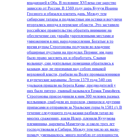
впадающей в Обь. В половине XVI века сие царство
зависело от России. В 1569 году царь Кучум Иоанна
Грозного и обязался платить дань. Между тем
сибирские татары и подвластные им остяки и вогуличи
вторгались иногда в пермские области. Это заставило
российское правительство обратить внимание на
обеспечение сих украйн укрепленными местами и
умножением в них народонаселения. Богатые в то
время купцы Строгоновы получили во владение
обширные пустыни на пределах Пермии: им дано
было право заселить их и обработать. Сзывая
вольницу, сии деятельные помещики обратились к
казакам, кои, не признавая над собою никакой
верховной власти, грабили на Волге промышленников
и купеческие караваны. Летом 1579 года 540 сих
удальцов пришли на берега Камы; предводителей у
них было пятеро, главный назывался Ермак Тимофеев.
Строгоновы присоединили к ним 300 человек разных
всельников, снабдили их порохом, свинцом и другими
припасами и отправили за Уральские горы (в 1581 г.). В
течение следующего года казаки разбили татар во
многих сражениях, взяли Искер, пленили Кучумова
племянника, царевича Маметкула, и около трех лет
господствовали в Сибири. Между тем число их мало-
помалу уменьшалось: много погибло от оплошности.