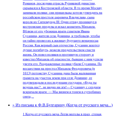
Романов, последняя отрасль Руриковой династии,
скрывался в Костромской области. В то время Москву
занимали поляки: сии пришельцы хотели утвердить на
российском престоле царевича Владислава, сына
короля их Сигизмунда III. Один отряд проникнул в
костромские пределы и искал захватить Михаила.
Вблизи от его убежища враги схватили Ивана
Сусанина, жителя села Домнина, и требовали, чтобы
он тайно провел их к жилищу будущего венценосца
России. Как верный сын отечества, Сусанин захотел
лучше погибнуть, нежели предательством спасти
жизнь. Он повел поляков в противную сторону и
известил Михаила об опасности: бывшие с ним успели
увезти его. Раздраженные поляки убили Сусанина. По
восшествии на престол Михаила Феодоровича (в
1613) потомству Сусанина дана была жалованная
грамота на участок земли при селе Домнине; ее
подтверждали и последующие государи. «Куда ты
ведешь нас?.. не видно ни зги!— Сусанину с сердцем
вскричали враги: — Мы вязнем и тонем в сугробинах
снега;...
» Из письма к Ф.В.Булгарину (Когда от русского меча...)
1 Когда от русского меча Легли моголы в прах, стеная,