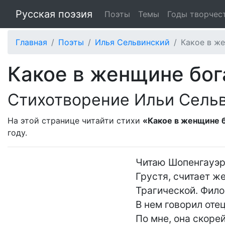
Русская поэзия
Поэты
Темы
Годы творчес
Главная
Поэты
Илья Сельвинский
Какое в же
Какое в женщине бог
Стихотворение Ильи Сель
На этой странице читайти стихи
«Какое в женщине б
году.
Читаю Шопенгауэра
Грустя, считает ж
Трагической. Фило
В нем говорил отец,
По мне, она скорей