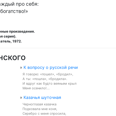
ждый про себя:

богатство!»
нные произведения.
я серия).
атель, 1972.
нского
»
К вопросу о русской речи
Я говорю: «пошел», «бродил»,

А ты: «пошла», «бродила».

И вдруг как будто веяньем крыл

Меня осенило!...
»
Казачья шуточная
Черноглазая казачка

Подковала мне коня,

Серебро с меня спросила,
