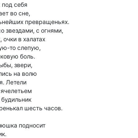
под себя

т во сне,

ьнейших превращеньях.

о звездами, с огнями,

 очки в халатах

ую-то слепую,

овую боль.

ыбы, звери,

лись на волю

. Летели

сячелетьем

 будильник

ренькал шесть часов.

нюшка подносит

к.
