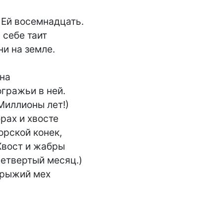
 Ей восемнадцать.

 себе таит

и на земле.

на

гражьи в ней.

Миллионы лет!)

рах и хвосте

рской конек,

Хвост и жабры

етвертый месяц.)

рыжий мех
