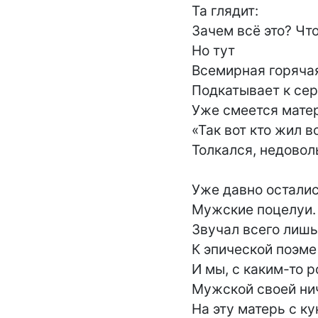
Та глядит:

Зачем всё это? Что 
Но тут

Всемирная горячая
Подкатывает к сер
Уже смеется матер
«Так вот кто жил в
Толкался, недоволь
Уже давно осталис
Мужские поцелуи. В
Звучал всего лишь
К эпической поэме
И мы, с каким-то 
Мужской своей нич
На эту матерь с к