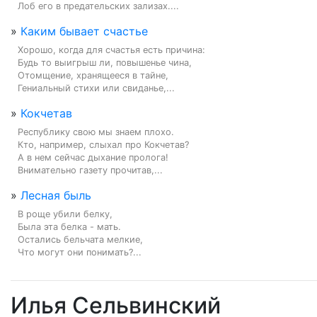
Лоб его в предательских зализах....
»
Каким бывает счастье
Хорошо, когда для счастья есть причина:

Будь то выигрыш ли, повышенье чина,

Отомщение, хранящееся в тайне,

Гениальный стихи или свиданье,...
»
Кокчетав
Республику свою мы знаем плохо.

Кто, например, слыхал про Кокчетав?

А в нем сейчас дыхание пролога!

Внимательно газету прочитав,...
»
Лесная быль
В роще убили белку,

Была эта белка - мать.

Остались бельчата мелкие,

Что могут они понимать?...
Илья Сельвинский