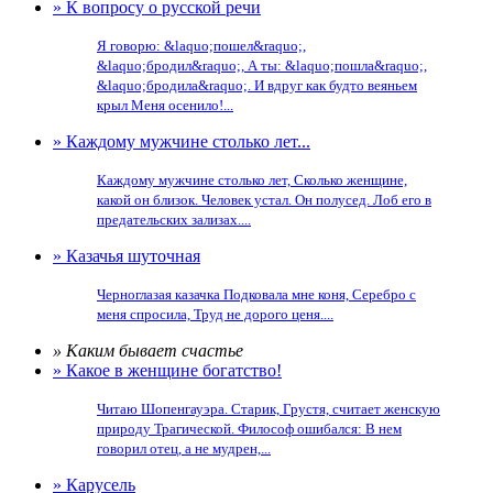
» К вопросу о русской речи
Я говорю: &laquo;пошел&raquo;,
&laquo;бродил&raquo;, А ты: &laquo;пошла&raquo;,
&laquo;бродила&raquo;. И вдруг как будто веяньем
крыл Меня осенило!...
» Каждому мужчине столько лет...
Каждому мужчине столько лет, Сколько женщине,
какой он близок. Человек устал. Он полусед. Лоб его в
предательских зализах....
» Казачья шуточная
Черноглазая казачка Подковала мне коня, Серебро с
меня спросила, Труд не дорого ценя....
» Каким бывает счастье
» Какое в женщине богатство!
Читаю Шопенгауэра. Старик, Грустя, считает женскую
природу Трагической. Философ ошибался: В нем
говорил отец, а не мудрен,...
» Карусель