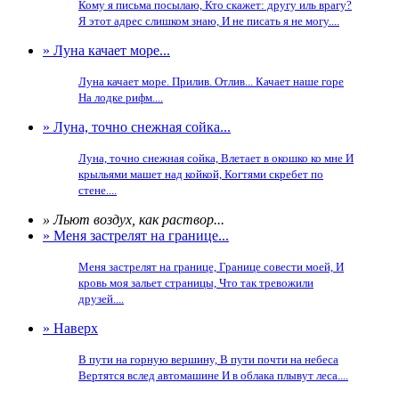
Кому я письма посылаю, Кто скажет: другу иль врагу?
Я этот адрес слишком знаю, И не писать я не могу....
» Луна качает море...
Луна качает море. Прилив. Отлив... Качает наше горе
На лодке рифм....
» Луна, точно снежная сойка...
Луна, точно снежная сойка, Влетает в окошко ко мне И
крыльями машет над койкой, Когтями скребет по
стене....
» Льют воздух, как раствор...
» Меня застрелят на границе...
Меня застрелят на границе, Границе совести моей, И
кровь моя зальет страницы, Что так тревожили
друзей....
» Наверх
В пути на горную вершину, В пути почти на небеса
Вертятся вслед автомашине И в облака плывут леса....