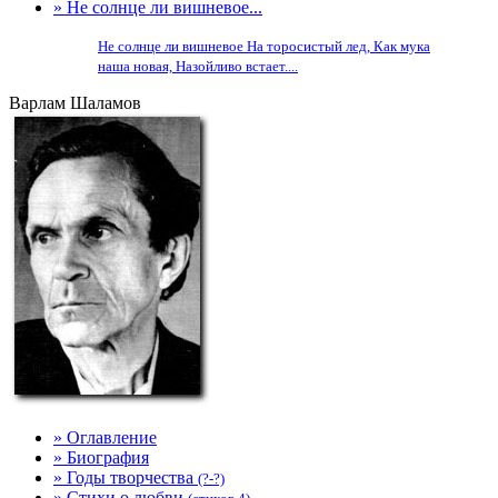
» Не солнце ли вишневое...
Не солнце ли вишневое На торосистый лед, Как мука
наша новая, Назойливо встает....
Варлам Шаламов
» Оглавление
» Биография
» Годы творчества
(?-?)
» Стихи о любви