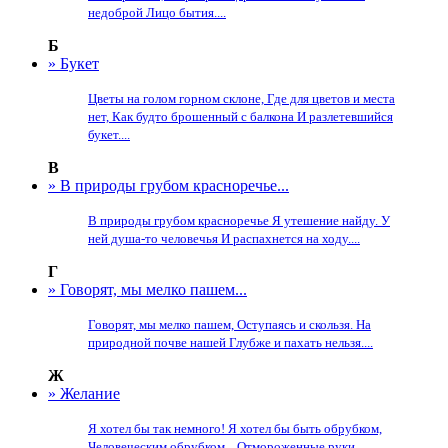
недоброй Лицо бытия....
Б
» Букет
Цветы на голом горном склоне, Где для цветов и места
нет, Как будто брошенный с балкона И разлетевшийся
букет....
В
» В природы грубом красноречье...
В природы грубом красноречье Я утешение найду. У
ней душа-то человечья И распахнется на ходу....
Г
» Говорят, мы мелко пашем...
Говорят, мы мелко пашем, Оступаясь и скользя. На
природной почве нашей Глубже и пахать нельзя....
Ж
» Желание
Я хотел бы так немного! Я хотел бы быть обрубком,
Человеческим обрубком... Отмороженные руки,...