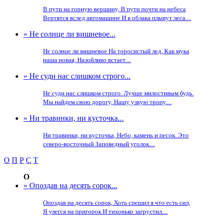
В пути на горную вершину, В пути почти на небеса
Вертятся вслед автомашине И в облака плывут леса....
» Не солнце ли вишневое...
Не солнце ли вишневое На торосистый лед, Как мука
наша новая, Назойливо встает....
» Не суди нас слишком строго...
Не суди нас слишком строго. Лучше милостивым будь.
Мы найдем свою дорогу, Нашу узкую тропу....
» Ни травинки, ни кусточка...
Ни травинки, ни кусточка, Небо, камень и песок. Это
северо-восточный Заповедный уголок....
О
П
Р
С
Т
О
» Опоздав на десять сорок...
Опоздав на десять сорок, Хоть спешил я что есть сил,
Я улегся на пригорок И тихонько загрустил....