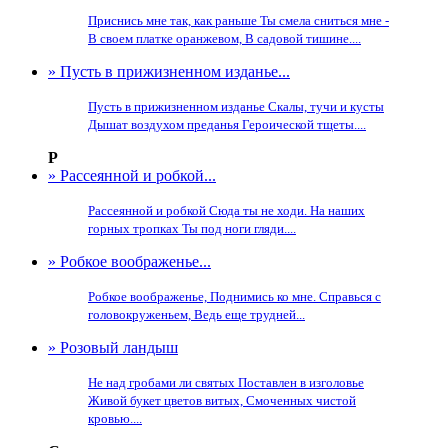
Приснись мне так, как раньше Ты смела сниться мне -
В своем платке оранжевом, В садовой тишине....
» Пусть в прижизненном изданье...
Пусть в прижизненном изданье Скалы, тучи и кусты
Дышат воздухом преданья Героической тщеты....
Р
» Рассеянной и робкой...
Рассеянной и робкой Сюда ты не ходи. На наших
горных тропках Ты под ноги гляди....
» Робкое воображенье...
Робкое воображенье, Поднимись ко мне. Справься с
головокруженьем, Ведь еще трудней...
» Розовый ландыш
Не над гробами ли святых Поставлен в изголовье
Живой букет цветов витых, Смоченных чистой
кровью....