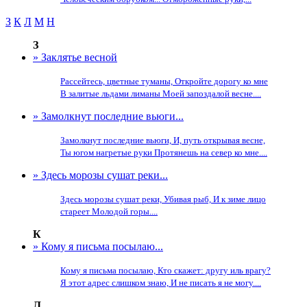
З
К
Л
М
Н
З
» Заклятье весной
Рассейтесь, цветные туманы, Откройте дорогу ко мне
В залитые льдами лиманы Моей запоздалой весне....
» Замолкнут последние вьюги...
Замолкнут последние вьюги, И, путь открывая весне,
Ты югом нагретые руки Протянешь на север ко мне....
» Здесь морозы сушат реки...
Здесь морозы сушат реки, Убивая рыб, И к зиме лицо
стареет Молодой горы....
К
» Кому я письма посылаю...
Кому я письма посылаю, Кто скажет: другу иль врагу?
Я этот адрес слишком знаю, И не писать я не могу....
Л