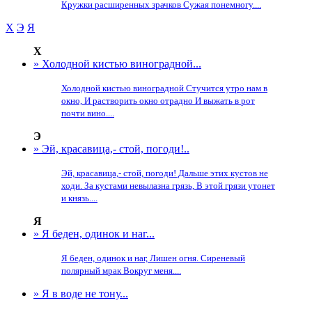
Кружки расширенных зрачков Сужая понемногу....
Х
Э
Я
Х
» Холодной кистью виноградной...
Холодной кистью виноградной Стучится утро нам в
окно, И растворить окно отрадно И выжать в рот
почти вино....
Э
» Эй, красавица,- стой, погоди!..
Эй, красавица,- стой, погоди! Дальше этих кустов не
ходи. За кустами невылазна грязь, В этой грязи утонет
и князь....
Я
» Я беден, одинок и наг...
Я беден, одинок и наг, Лишен огня. Сиреневый
полярный мрак Вокруг меня....
» Я в воде не тону...