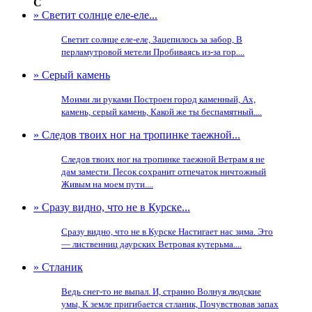
С
» Светит солнце еле-еле...
Светит солнце еле-еле, Зацепилось за забор, В
перламутровой метели Пробиваясь из-за гор....
» Серый камень
Моими ли руками Построен город каменный, Ах,
камень, серый камень, Какой же ты беспамятный....
» Следов твоих ног на тропинке таежной...
Следов твоих ног на тропинке таежной Ветрам я не
дам замести. Песок сохранит отпечаток ничтожный
Живым на моем пути....
» Сразу видно, что не в Курске...
Сразу видно, что не в Курске Настигает нас зима. Это
— лиственниц даурских Ветровая кутерьма....
» Стланик
Ведь снег-то не выпал. И, странно Волнуя людские
умы, К земле пригибается стланик, Почувствовав запах