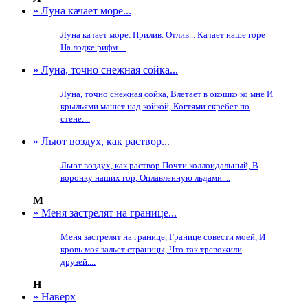
» Луна качает море...
Луна качает море. Прилив. Отлив... Качает наше горе
На лодке рифм....
» Луна, точно снежная сойка...
Луна, точно снежная сойка, Влетает в окошко ко мне И
крыльями машет над койкой, Когтями скребет по
стене....
» Льют воздух, как раствор...
Льют воздух, как раствор Почти коллоидальный, В
воронку наших гор, Оплавленную льдами....
М
» Меня застрелят на границе...
Меня застрелят на границе, Границе совести моей, И
кровь моя зальет страницы, Что так тревожили
друзей....
Н
» Наверх