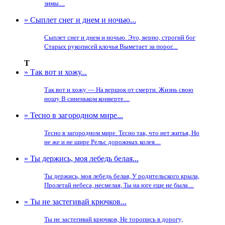
зимы....
» Сыплет снег и днем и ночью...
Сыплет снег и днем и ночью. Это, верно, строгий бог
Старых рукописей клочья Выметает за порог....
Т
» Так вот и хожу...
Так вот и хожу — На вершок от смерти. Жизнь свою
ношу В синеньком конверте....
» Тесно в загородном мире...
Тесно в загородном мире. Тесно так, что нет житья, Но
не же и не шире Рельс дорожных колея....
» Ты держись, моя лебедь белая...
Ты держись, моя лебедь белая, У родительского крыла,
Пролетай небеса, несмелая, Ты на юге еще не была....
» Ты не застегивай крючков...
Ты не застегивай крючков, Не торопись в дорогу,