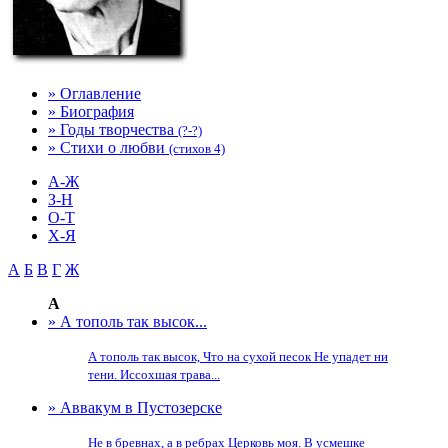
» Оглавление
» Биография
» Годы творчества
(?-?)
» Стихи о любви
(стихов 4)
А-Ж
З-Н
О-Т
Х-Я
А
Б
В
Г
Ж
А
» А тополь так высок...
А тополь так высок, Что на сухой песок Не упадет ни
тени. Иссохшая трава...
» Аввакум в Пустозерске
Не в бревнах, а в ребрах Церковь моя. В усмешке