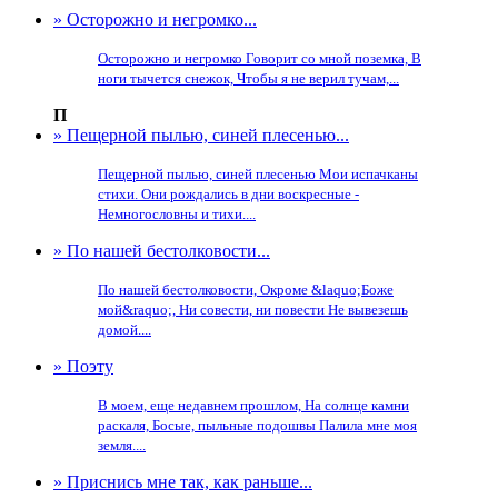
» Осторожно и негромко...
Осторожно и негромко Говорит со мной поземка, В
ноги тычется снежок, Чтобы я не верил тучам,...
П
» Пещерной пылью, синей плесенью...
Пещерной пылью, синей плесенью Мои испачканы
стихи. Они рождались в дни воскресные -
Немногословны и тихи....
» По нашей бестолковости...
По нашей бестолковости, Окроме &laquo;Боже
мой&raquo;, Ни совести, ни повести Не вывезешь
домой....
» Поэту
В моем, еще недавнем прошлом, На солнце камни
раскаля, Босые, пыльные подошвы Палила мне моя
земля....
» Приснись мне так, как раньше...