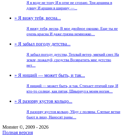
Я в воде не тону И в огне не сгораю. Три аршина в
длину И аршин в ширину —...
» Я вижу тебя, весна...
Я вижу тебя, весна, В мое двойное окошко. Еще ты не
очень красна И даже грязна немножко....
» Я забыл погоду детства...
Я забыл погоду детства, Теплый ветер, мягкий снег. На
земле, пожалуй, средства Возвратить мне детство
нет....
» Я нищий — может быть, и так...
Я нищий — может быть, и так. Стихает птичий гам, И
кто-то солнце, как пятак, Швырнул к моим ногам....
» Я разорву кустов кольцо...
Я разорву кустов кольцо, Уйду с поляны. Слепые ветки
бьют в лицо, Наносят раны....
Monster ©, 2009 - 2026
Полная версия