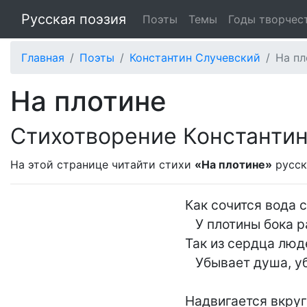
Русская поэзия
Поэты
Темы
Годы творчес
Главная
Поэты
Константин Случевский
На пл
На плотине
Стихотворение Константин
На этой странице читайти стихи
«На плотине»
русск
Как сочится вода с
   У плотины бока размывает,

Так из сердца люде
   Убывает душа, убывает...

Надвигается вкруг