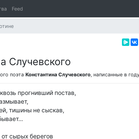
тва
Feed
отине
а Случевского
ого поэта
Константина Случевского
, написанные в
году
квозь прогнивший постав,

й, тишины не сыскав,

 от сырых берегов
