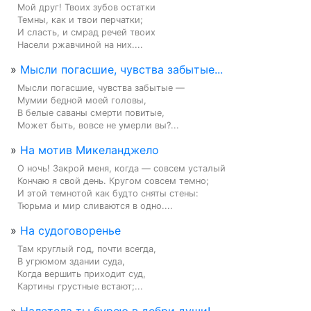
Мой друг! Твоих зубов остатки

Темны, как и твои перчатки;

И сласть, и смрад речей твоих

Насели ржавчиной на них....
»
Мысли погасшие, чувства забытые...
Мысли погасшие, чувства забытые —

Мумии бедной моей головы,

В белые саваны смерти повитые,

Может быть, вовсе не умерли вы?...
»
На мотив Микеланджело
О ночь! Закрой меня, когда — совсем усталый

Кончаю я свой день. Кругом совсем темно;

И этой темнотой как будто сняты стены:

Тюрьма и мир сливаются в одно....
»
На судоговоренье
Там круглый год, почти всегда,

В угрюмом здании суда,

Когда вершить приходит суд,

Картины грустные встают;...