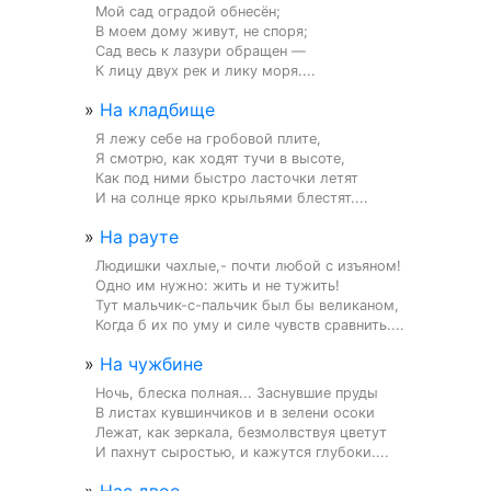
Мой сад оградой обнесён;

В моем дому живут, не споря;

Сад весь к лазури обращен —

К лицу двух рек и лику моря....
»
На кладбище
Я лежу себе на гробовой плите,

Я смотрю, как ходят тучи в высоте,

Как под ними быстро ласточки летят

И на солнце ярко крыльями блестят....
»
На рауте
Людишки чахлые,- почти любой с изъяном!

Одно им нужно: жить и не тужить!

Тут мальчик-с-пальчик был бы великаном,

Когда б их по уму и силе чувств сравнить....
»
На чужбине
Ночь, блеска полная... Заснувшие пруды

В листах кувшинчиков и в зелени осоки

Лежат, как зеркала, безмолвствуя цветут

И пахнут сыростью, и кажутся глубоки....