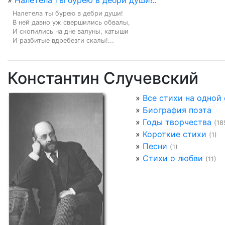
»
Налетела ты бурею в дебри души!..
Налетела ты бурею в дебри души!

В ней давно уж свершились обвалы,

И скопились на дне валуны, катыши

И разбитые вдребезги скалы!...
Константин Случевский
»
Все стихи на одной
»
Биография поэта
»
Годы творчества
(18
»
Короткие стихи
(1)
»
Песни
(1)
»
Стихи о любви
(11)