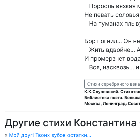
   Поросль вязкая моха и тины!

Не певать соловьям
   На туманах плывучей трясины!

Бор погнил... Он н
   Жить вдвойне... А зима наступает!

И промерзнет вода,
   Вся, насквозь...
Стихи серебряного века
К.К.Случевский. Стихотво
Библиотека поэта. Больша
Москва, Ленинград: Совет
Другие стихи Константина
»
Мой друг! Твоих зубов остатки...