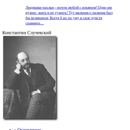
Людишки чахлые,- почти любой с изъяном! Одно им
нужно: жить и не тужить! Тут мальчик-с-пальчик был
бы великаном, Когда б их по уму и силе чувств
сравнить....
Константин Случевский
» Оглавление