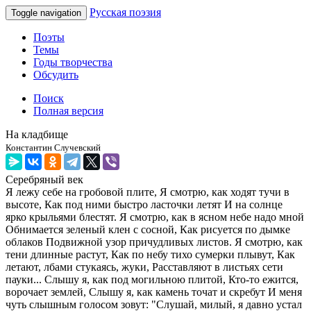
Русская поэзия
Toggle navigation
Поэты
Темы
Годы творчества
Обсудить
Поиск
Полная версия
На кладбище
Константин Случевский
Серебряный век
Я лежу себе на гробовой плите, Я смотрю, как ходят тучи в
высоте, Как под ними быстро ласточки летят И на солнце
ярко крыльями блестят. Я смотрю, как в ясном небе надо мной
Обнимается зеленый клен с сосной, Как рисуется по дымке
облаков Подвижной узор причудливых листов. Я смотрю, как
тени длинные растут, Как по небу тихо сумерки плывут, Как
летают, лбами стукаясь, жуки, Расставляют в листьях сети
пауки... Слышу я, как под могильною плитой, Кто-то ежится,
ворочает землей, Слышу я, как камень точат и скребут И меня
чуть слышным голосом зовут: "Слушай, милый, я давно устал