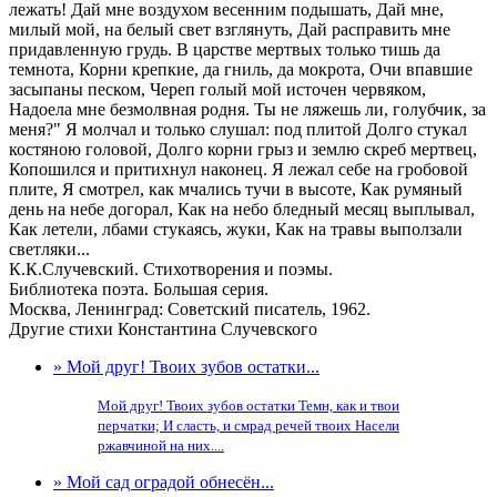
лежать! Дай мне воздухом весенним подышать, Дай мне,
милый мой, на белый свет взглянуть, Дай расправить мне
придавленную грудь. В царстве мертвых только тишь да
темнота, Корни крепкие, да гниль, да мокрота, Очи впавшие
засыпаны песком, Череп голый мой источен червяком,
Надоела мне безмолвная родня. Ты не ляжешь ли, голубчик, за
меня?" Я молчал и только слушал: под плитой Долго стукал
костяною головой, Долго корни грыз и землю скреб мертвец,
Копошился и притихнул наконец. Я лежал себе на гробовой
плите, Я смотрел, как мчались тучи в высоте, Как румяный
день на небе догорал, Как на небо бледный месяц выплывал,
Как летели, лбами стукаясь, жуки, Как на травы выползали
светляки...
К.К.Случевский. Стихотворения и поэмы.
Библиотека поэта. Большая серия.
Москва, Ленинград: Советский писатель, 1962.
Другие стихи Константина Случевского
» Мой друг! Твоих зубов остатки...
Мой друг! Твоих зубов остатки Темн, как и твои
перчатки; И сласть, и смрад речей твоих Насели
ржавчиной на них....
» Мой сад оградой обнесён...