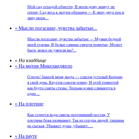
Мой сад оградой обнесён; В моем дому живут, не
споря; Сад весь к лазури обращен — К лицу двух рек и
лику моря....
» Мысли погасшие, чувства забытые...
Мысли погасшие, чувства забытые — Мумии бедной
моей головы, В белые саваны смерти повитые, Может
быть, вовсе не умерли вы?...
» На кладбище
» На мотив Микеланджело
О ночь! Закрой меня, когда — совсем усталый Кончаю
я свой день. Кругом совсем темно; И этой темнотой
как будто сняты стены: Тюрьма и мир сливаются в
одно....
» На плотине
Как сочится вода сквозь прогнивший постав, У
плотины бока размывает, Так из сердца людей, тишины
не сыскав, Убывает душа, убывает......
» На рауте