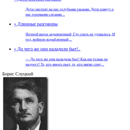
Дети смотрят на нас голубыми глазами. Дети плачут о
нас горевыми слезами....
» Длинные разговоры
Ночной вагон задымленный, Где спать не удавалось, И
год, войною вздыбленный,...
» До чего же они наладили быт!..
— До чего же они наладили быт! Как им только не
надоест! Те, кто много пьет, те, кто мягко спит,...
Борис Слуцкий