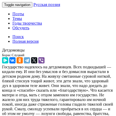
Русская поэзия
Toggle navigation
Поэты
Темы
Годы творчества
Обсудить
Поиск
Полная версия
Детдомовцы
Борис Слуцкий
Государство надеялось на детдомовцев. Всех подкидышей —
кидали ему. И они без умыслов и без домыслов вырастали в
детском родном дому. На живуху сметанные суровой ниткой,
бляхой стиснув тощий живот, эти дети знали, что здоровый
дух в здоровом теле живет. Они знали, что надо доедать до
конца и «спасибо» сказать или «благодарствую». Что касается
матери и отца, мать с отцом заменяло им государство. Не
жалело для них труда тяжелого, гарантировало им ночной
покой, иногда даже стриженые головы гладило тяжелой своей
рукой. Смалу, смолоду успевали пробраться в их сердца — и
об этом не умолчу — лозунги свободы, равенства, братства,