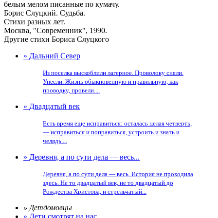
белым мелом писанные по кумачу.
Борис Слуцкий. Судьба.
Стихи разных лет.
Москва, "Современник", 1990.
Другие стихи Бориса Слуцкого
» Дальний Север
Из поселка выскоблили лагерное. Проволоку сняли.
Унесли. Жизнь обыкновенную и правильную, как
проводку, провели....
» Двадцатый век
Есть время еще исправиться: осталась целая четверть,
— исправиться и поправиться, устроить и знать и
челядь....
» Деревня, а по сути дела — весь...
Деревня, а по сути дела — весь. История не проходила
здесь. Не то двадцатый век, не то двадцатый до
Рождества Христова, и стрельчатый...
» Детдомовцы
» Дети смотрят на нас...